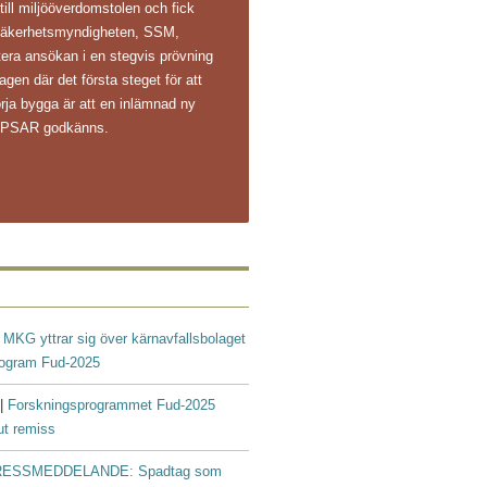
 till miljööverdomstolen och fick
ålsäkerhetsmyndigheten, SSM,
ntera ansökan i en stegvis prövning
agen där det första steget för att
rja bygga är att en inlämnad ny
s PSAR godkänns.
|
MKG yttrar sig över kärnavfallsbolaget
rogram Fud-2025
 |
Forskningsprogrammet Fud-2025
ut remiss
ESSMEDDELANDE: Spadtag som