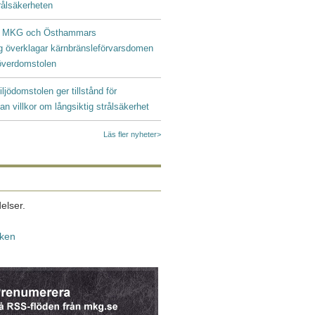
trålsäkerheten
|
MKG och Östhammars
g överklagar kärnbränsleförvarsdomen
ööverdomstolen
iljödomstolen ger tillstånd för
an villkor om långsiktig strålsäkerhet
Läs fler nyheter>
elser.
iken