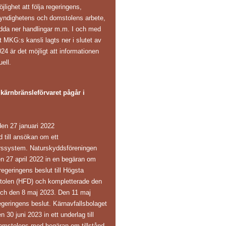
jlighet att följa regeringens,
yndighetens och domstolens arbete,
adda ner handlingar m.m. I och med
t MKG:s kansli lagts ner i slutet av
24 är det möjligt att informationen
uell.
ärnbränsleförvaret pågår i
en 27 januari 2022
ånd till ansökan om ett
arssystem. Naturskyddsföreningen
en 27 april 2022 in en begäran om
regeringens beslut till Högsta
tolen (HFD) och kompletterade den
och den 8 maj 2023. Den 11 maj
eringens beslut. Kärnavfallsbolaget
30 juni 2023 in ett underlag till
omstolens med begäran om tillstånd