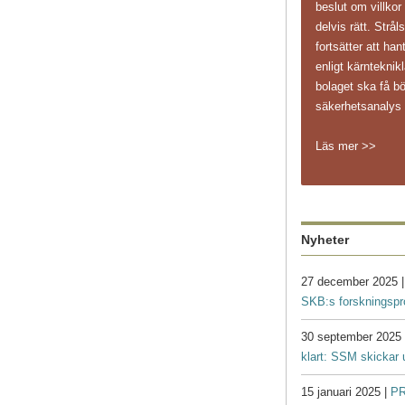
beslut om villkor
delvis rätt. Str
fortsätter att ha
enligt kärnteknikl
bolaget ska få bö
säkerhetsanaly
Läs mer >>
Nyheter
27 december 2025 
SKB:s forskningsp
30 september 2025
klart: SSM skickar 
15 januari 2025 |
PR