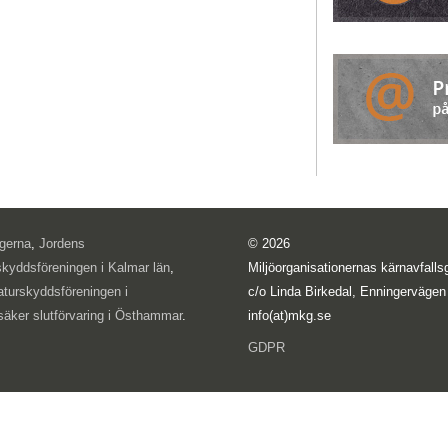
ogerna
,
Jordens
© 2026
skyddsföreningen i Kalmar län
,
Miljöorganisationernas kärnavfal
aturskyddsföreningen i
c/o Linda Birkedal, Enningervägen
säker slutförvaring i Östhammar
.
info(at)mkg.se
GDPR