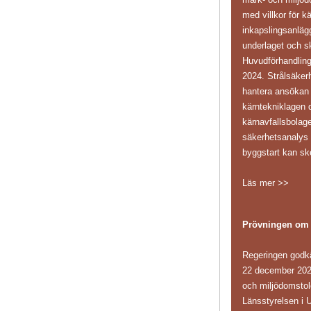
med villkor för k
inkapslingsanläg
underlaget och sk
Huvudförhandling
2024. Strålsäker
hantera ansökan i
kärntekniklagen d
kärnavfallsbolag
säkerhetsanaly
byggstart kan sk
Läs mer >>
Prövningen om
Regeringen godk
22 december 202
och miljödomstole
Länsstyrelsen i 