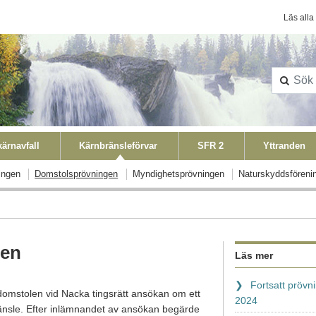
Konta
Läs alla
ärnavfall
Kärnbränsleförvar
SFR 2
Yttranden
ingen
Domstolsprövningen
Myndighetsprövningen
Naturskyddsföreni
gen
Läs mer
Fortsatt prövn
domstolen vid Nacka tingsrätt ansökan om ett
2024
ränsle. Efter inlämnandet av ansökan begärde