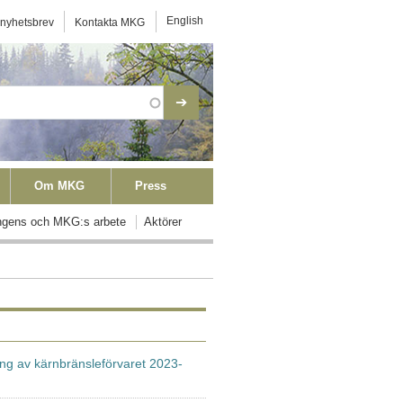
ktmeny
English
 nyhetsbrev
Kontakta MKG
Om MKG
Press
ngens och MKG:s arbete
Aktörer
ing av kärnbränsleförvaret 2023-