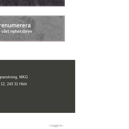
lsgranskning, MKG
 12, 243 31 Höör
- Logga in -