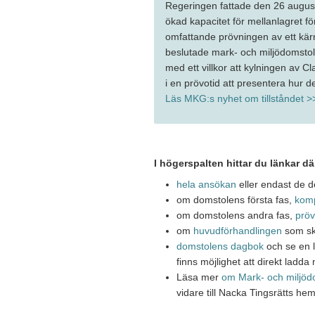
Regeringen fattade den 26 augus
ökad kapacitet för mellanlagret f
omfattande prövningen av ett kär
beslutade mark- och miljödomstole
med ett villkor att kylningen av Cl
i en prövotid att presentera hur 
Läs MKG:s nyhet om tillståndet >
I högerspalten hittar du länkar d
hela ansökan
eller endast de d
om domstolens första fas,
komp
om domstolens andra fas,
pröv
om
huvudförhandlingen
som s
domstolens dagbok
och se en l
finns möjlighet att direkt ladd
Läsa mer
om Mark- och miljöd
vidare till Nacka Tingsrätts he