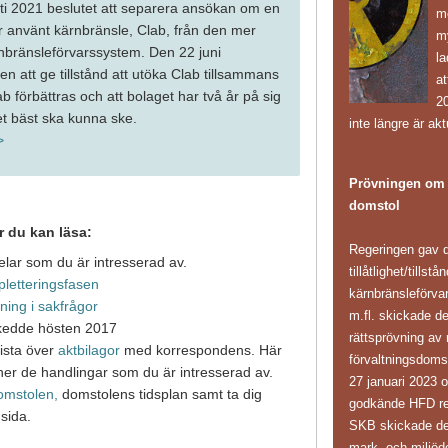
ti 2021 beslutet att separera ansökan om en
mö
ör använt kärnbränsle, Clab, från den mer
m
nbränsleförvarssystem. Den 22 juni
l
n att ge tillstånd att utöka Clab tillsammans
at
ab förbättras och att bolaget har två år på sig
20
det bäst ska kunna ske.
inte längre är akt
>
Prövningen om k
domstol
är du kan läsa:
Regeringen gav d
elar som du är intresserad av.
tillåtlighet/tillst
letteringsfasen
kärnbränsleförv
ning i sakfrågor
m.fl. skickade d
kedde hösten 2017
rättsprövning av 
ista över
aktbilagor
med korrespondens. Här
förvaltningsdoms
a ner de handlingar som du är intresserad av.
27 januari 2023 
omstolen,
domstolens tidsplan samt ta dig
godkände HFD reg
msida.
SKB skickade den 
mark- och miljöd