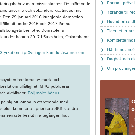
Fortsatt prövn
teringsbehov av remissinstanser. De inlämnade
sinstanserna och sökanden, kraftindustrins
Yttrande till 
r. Den 29 januari 2016 kungjorde domstolen
Huvudförhandl
lfälle att under 2016 och 2017 lämna
vfallsbolagets bemötte. Domstolens
Tiden efter a
k under hösten 2017 i Stockholm, Oskarshamn
Komplettering
Här finns ansö
 yrkat om i prövningen kan du läsa mer om
Dagbok och ak
Om prövningen 
rssystem hanteras av mark- och
eslut om tillåtlighet. MKG publicerar
och aktbilagor.
Följ målet här >>
O
 på sig att lämna in ett yttrande med
o
mstolen kommer att prioritera SKB:s andra
ns senaste beslut i rättegången här,
I
k
in