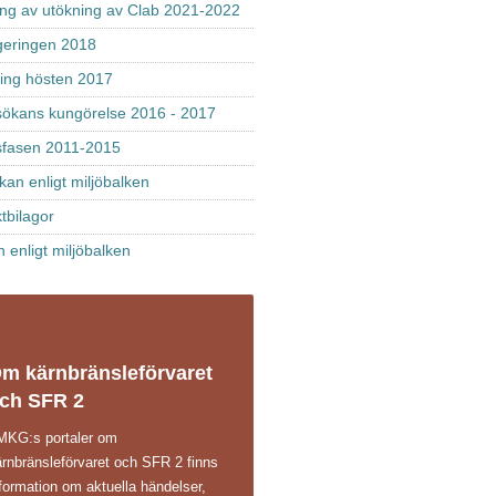
ing av utökning av Clab 2021-2022
regeringen 2018
ing hösten 2017
nsökans kungörelse 2016 - 2017
sfasen 2011-2015
kan enligt miljöbalken
tbilagor
enligt miljöbalken
m kärnbränsleförvaret
ch SFR 2
 MKG:s portaler om
ärnbränsleförvaret och SFR 2 finns
formation om aktuella händelser,