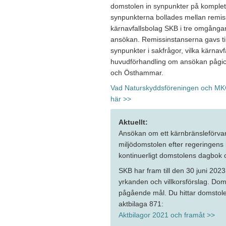
domstolen in synpunkter på komplet
synpunkterna bollades mellan remis
kärnavfallsbolag SKB i tre omgånga
ansökan. Remissinstanserna gavs til
synpunkter i sakfrågor, vilka kärna
huvudförhandling om ansökan pågic
och Östhammar.
Vad Naturskyddsföreningen och MKG
här >>
Aktuellt:
Ansökan om ett kärnbränsleförva
miljödomstolen efter regeringens b
kontinuerligt domstolens dagbok 
SKB har fram till den 30 juni 2023
yrkanden och villkorsförslag. Do
pågående mål. Du hittar domstole
aktbilaga 871:
Aktbilagor 2021 och framåt >>