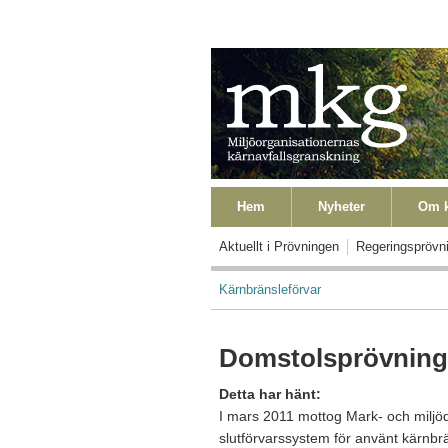
Hoppa till huvudinnehåll
Primära länkar
Hem
Nyheter
Om k
Primära länkar Level2
Aktuellt i Prövningen
Regeringsprövn
Länkstig
Kärnbränsleförvar
Domstolsprövnin
Detta har hänt:
I mars 2011 mottog Mark- och miljö
slutförvarssystem för använt kärnb