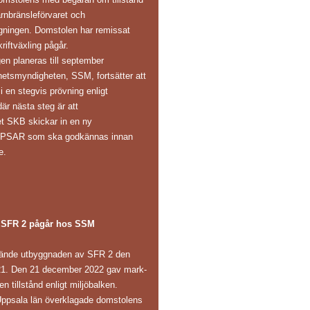
ärnbränsleförvaret och
gningen. Domstolen har remissat
riftväxling pågår.
en planeras till september
hetsmyndigheten, SSM, fortsätter att
 en stegvis prövning enligt
är nästa steg är att
et SKB skickar in en ny
s PSAR som ska godkännas innan
e.
 SFR 2 pågår hos SSM
ände utbyggnaden av SFR 2 den
1. Den 21 december 2022 gav mark-
n tillstånd enligt miljöbalken.
Uppsala län överklagade domstolens