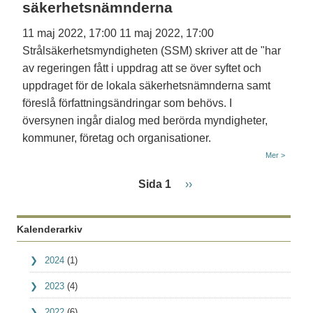
säkerhetsnämnderna
11 maj 2022, 17:00
11 maj 2022, 17:00
Strålsäkerhetsmyndigheten (SSM) skriver att de "har
av regeringen fått i uppdrag att se över syftet och
uppdraget för de lokala säkerhetsnämnderna samt
föreslå författningsändringar som behövs. I
översynen ingår dialog med berörda myndigheter,
kommuner, företag och organisationer.
Mer >
Paginering
Nästa sida
Sida 1
››
Kalenderarkiv
2024
(1)
2023
(4)
2022
(6)