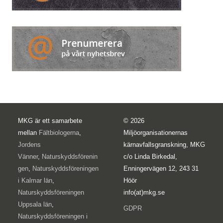
MKG är ett samarbete
© 2026
mellan
Fältbiologerna
,
Miljöorganisationernas
Jordens
kärnavfallsgranskning, MKG
Vänner
,
Naturskyddsförenin
c/o Linda Birkedal,
gen
,
Naturskyddsföreningen
Enningervägen 12, 243 31
i Kalmar län
,
Höör
Naturskyddsföreningen
info(at)mkg.se
Uppsala län
,
GDPR
Naturskyddsföreningen i