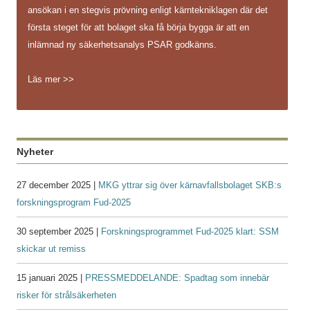
ansökan i en stegvis prövning enligt kärntekniklagen där det
första steget för att bolaget ska få börja bygga är att en
inlämnad ny säkerhetsanalys PSAR godkänns.
Läs mer >>
Nyheter
27 december 2025 |
MKG yttrar sig över kärnavfallsbolaget SKB:s
forskningsprogram Fud-2025
30 september 2025 |
Forskningsprogrammet Fud-2025 klart: SSM
skickar ut remiss
15 januari 2025 |
PRESSMEDDELANDE: Spadtag som innebär
risker för strålsäkerheten