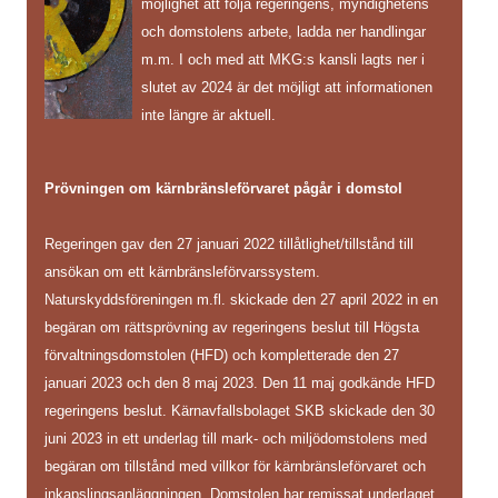
möjlighet att följa regeringens, myndighetens
och domstolens arbete, ladda ner handlingar
m.m. I och med att MKG:s kansli lagts ner i
slutet av 2024 är det möjligt att informationen
inte längre är aktuell.
Prövningen om kärnbränsleförvaret pågår i domstol
Regeringen gav den 27 januari 2022 tillåtlighet/tillstånd till
ansökan om ett kärnbränsleförvarssystem.
Naturskyddsföreningen m.fl. skickade den 27 april 2022 in en
begäran om rättsprövning av regeringens beslut till Högsta
förvaltningsdomstolen (HFD) och kompletterade den 27
januari 2023 och den 8 maj 2023. Den 11 maj godkände HFD
regeringens beslut. Kärnavfallsbolaget SKB skickade den 30
juni 2023 in ett underlag till mark- och miljödomstolens med
begäran om tillstånd med villkor för kärnbränsleförvaret och
inkapslingsanläggningen. Domstolen har remissat underlaget