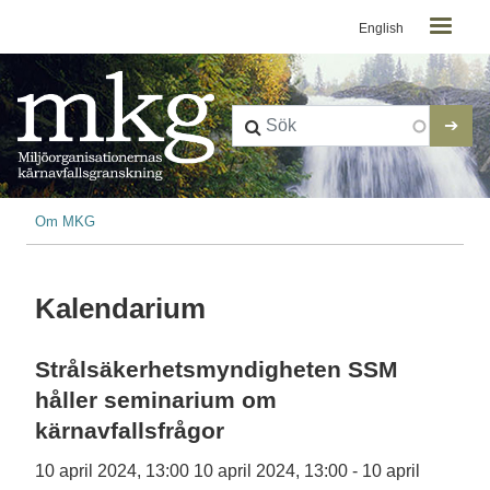
Kontaktmeny
Hoppa till huvudinnehåll
English
Länkstig
Om MKG
Kalendarium
Strålsäkerhetsmyndigheten SSM
håller seminarium om
kärnavfallsfrågor
10 april 2024, 13:00
10 april 2024, 13:00
-
10 april