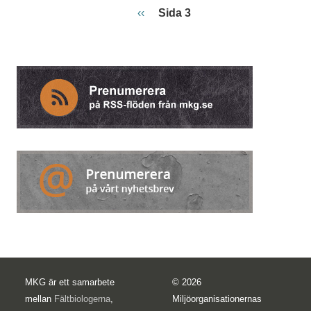
Paginering
Föregående sida
‹‹
Sida 3
MKG är ett samarbete
© 2026
mellan
Fältbiologerna
,
Miljöorganisationernas