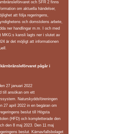
ärnbränsleförvaret och SFR 2 finns
formation om aktuella händelser,
jlighet att följa regeringens,
yndighetens och domstolens arbete,
adda ner handlingar m.m. I och med
t MKG:s kansli lagts ner i slutet av
24 är det möjligt att informationen
uell.
ärnbränsleförvaret pågår i
en 27 januari 2022
ånd till ansökan om ett
arssystem. Naturskyddsföreningen
en 27 april 2022 in en begäran om
regeringens beslut till Högsta
tolen (HFD) och kompletterade den
och den 8 maj 2023. Den 11 maj
eringens beslut. Kärnavfallsbolaget