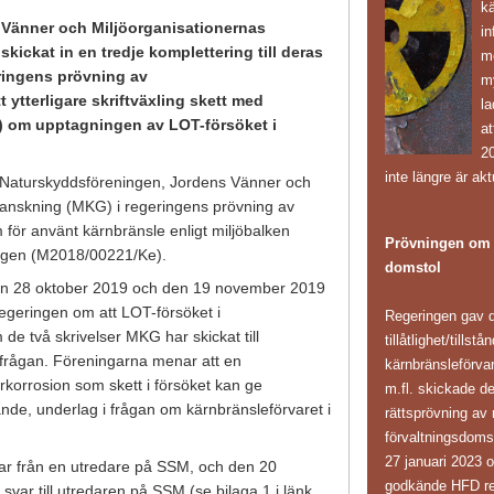
k
Vänner och Miljöorganisationernas
in
kickat in en tredje komplettering till deras
mö
ringens prövning av
m
tt ytterligare skriftväxling skett med
l
 om upptagningen av LOT-försöket i
at
20
inte längre är akt
 Naturskyddsföreningen, Jordens Vänner och
ranskning (MKG) i regeringens prövning av
 för använt kärnbränsle enligt miljöbalken
Prövningen om k
agen (M2018/00221/Ke).
domstol
 den 28 oktober 2019 och den 19 november 2019
egeringen om att LOT-försöket i
Regeringen gav d
de två skrivelser MKG har skickat till
tillåtlighet/tillst
frågan. Föreningarna menar att en
kärnbränsleförv
rkorrosion som skett i försöket kan ge
m.fl. skickade d
ande, underlag i frågan om kärnbränsleförvaret i
rättsprövning av 
förvaltningsdoms
27 januari 2023 
ar från en utredare på SSM, och den 20
godkände HFD reg
svar till utredaren på SSM (se bilaga 1 i länk