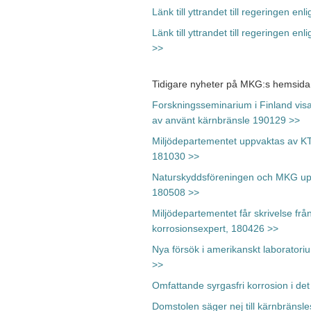
Länk till yttrandet till regeringen e
Länk till yttrandet till regeringen 
>>
Tidigare nyheter på MKG:s hemsida
Forskningsseminarium i Finland visa
av använt kärnbränsle 190129 >>
Miljödepartementet uppvaktas av KT
181030 >>
Naturskyddsföreningen och MKG upp
180508 >>
Miljödepartementet får skrivelse fr
korrosionsexpert, 180426 >>
Nya försök i amerikanskt laboratori
>>
Omfattande syrgasfri korrosion i d
Domstolen säger nej till kärnbränsle