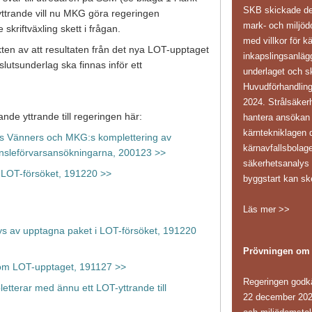
SKB skickade den 
yttrande vill nu MKG göra regeringen
mark- och miljöd
kriftväxling skett i frågan.
med villkor för k
kten av att resultaten från det nya LOT-upptaget
inkapslingsanläg
beslutsunderlag ska finnas inför ett
underlaget och sk
Huvudförhandling
2024. Strålsäker
nde yttrande till regeringen här:
hantera ansökan i
kärntekniklagen d
s Vänners och MKG:s komplettering av
kärnavfallsbolag
ränsleförvarsansökningarna, 200123 >>
säkerhetsanaly
 LOT-försöket, 191220 >>
byggstart kan sk
Läs mer >>
s av upptagna paket i LOT-försöket, 191220
Prövningen om
 om LOT-upptaget, 191127 >>
Regeringen godk
terar med ännu ett LOT-yttrande till
22 december 202