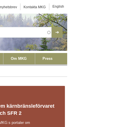
ktmeny
English
 nyhetsbrev
Kontakta MKG
Om MKG
Press
m kärnbränsleförvaret
ch SFR 2
 MKG:s portaler om