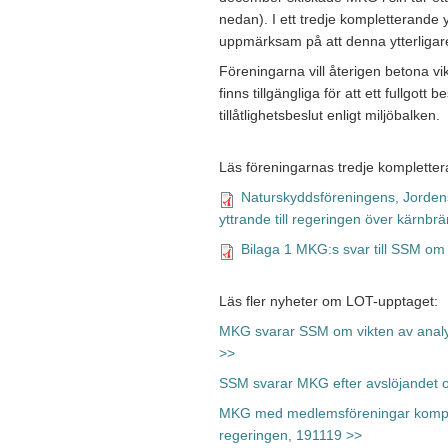
nedan). I ett tredje kompletterande 
uppmärksam på att denna ytterligare s
Föreningarna vill återigen betona vi
finns tillgängliga för att ett fullgott 
tillåtlighetsbeslut enligt miljöbalken.
Läs föreningarnas tredje komplettera
Naturskyddsföreningens, Jorden
yttrande till regeringen över kärnb
Bilaga 1 MKG:s svar till SSM om
Läs fler nyheter om LOT-upptaget:
MKG svarar SSM om vikten av analy
>>
SSM svarar MKG efter avslöjandet
MKG med medlemsföreningar komplet
regeringen, 191119 >>