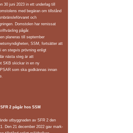
30 juni 2023 in ett underlag till
omstolens med begäran om tillstånd
ärnbränsleförvaret och
gningen. Domstolen har remissat
riftväxling pågår.
en planeras till september
hetsmyndigheten, SSM, fortsätter att
 en stegvis prövning enligt
är nästa steg är att
et SKB skickar in en ny
s PSAR som ska godkännas innan
e.
 SFR 2 pågår hos SSM
ände utbyggnaden av SFR 2 den
1. Den 21 december 2022 gav mark-