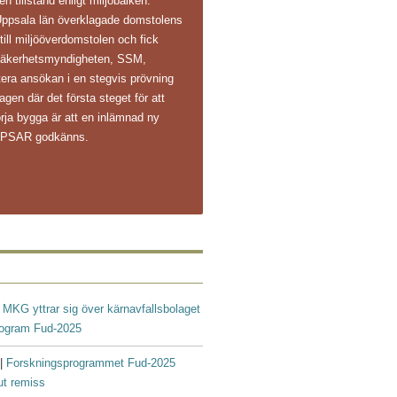
n tillstånd enligt miljöbalken.
Uppsala län överklagade domstolens
 till miljööverdomstolen och fick
ålsäkerhetsmyndigheten, SSM,
ntera ansökan i en stegvis prövning
agen där det första steget för att
rja bygga är att en inlämnad ny
s PSAR godkänns.
|
MKG yttrar sig över kärnavfallsbolaget
rogram Fud-2025
 |
Forskningsprogrammet Fud-2025
ut remiss