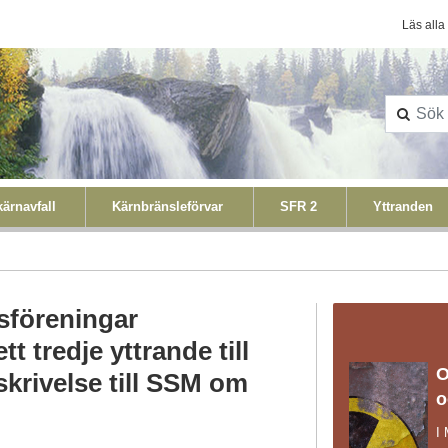
Konta
Läs alla
ärnavfall
Kärnbränsleförvar
SFR 2
Yttranden
föreningar
t tredje yttrande till
O
krivelse till SSM om
o
I