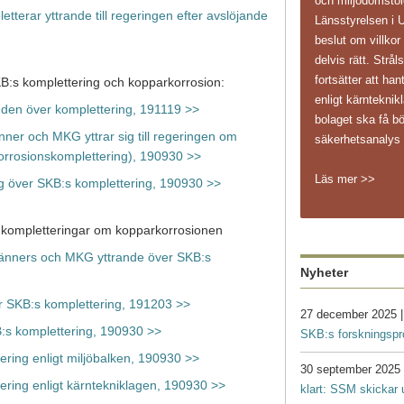
och miljödomstole
erar yttrande till regeringen efter avslöjande
Länsstyrelsen i 
beslut om villkor
delvis rätt. Str
fortsätter att ha
B:s komplettering och kopparkorrosion:
enligt kärnteknikl
nden över komplettering, 191119 >>
bolaget ska få bö
ner och MKG yttrar sig till regeringen om
säkerhetsanaly
orrosionskomplettering), 190930 >>
Läs mer >>
ig över SKB:s komplettering, 190930 >>
 kompletteringar om kopparkorrosionen
änners och MKG yttrande över SKB:s
Nyheter
 SKB:s komplettering, 191203 >>
27 december 2025 
:s komplettering, 190930 >>
SKB:s forskningsp
ring enligt miljöbalken, 190930 >>
30 september 2025
ering enligt kärntekniklagen, 190930 >>
klart: SSM skickar 