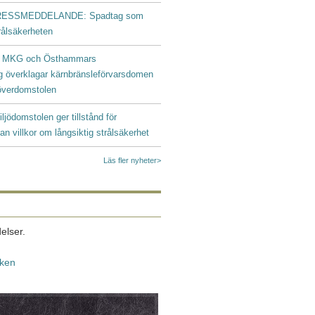
ESSMEDDELANDE: Spadtag som
trålsäkerheten
|
MKG och Östhammars
g överklagar kärnbränsleförvarsdomen
ööverdomstolen
iljödomstolen ger tillstånd för
an villkor om långsiktig strålsäkerhet
Läs fler nyheter>
elser.
iken