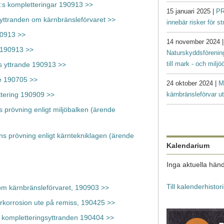
B:s kompletteringar 190913 >>
15 januari 2025 |
PR
 yttranden om kärnbränsleförvaret >>
innebär risker för s
90913 >>
14 november 2024 
e 190913 >>
Naturskyddsförenin
till mark - och milj
ns yttrande 190913 >>
de 190705 >>
24 oktober 2024 |
M
kärnbränsleförvar ut
ttering 190909 >>
ns prövning enligt miljöbalken (ärende
ens prövning enligt kärntekniklagen (ärende
Kalendarium
Inga aktuella händ
Till kalenderhistor
n om kärnbränsleförvaret, 190903 >>
rkorrosion ute på remiss, 190425 >>
kompletteringsyttranden 190404 >>