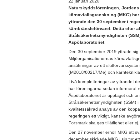
22 januari 2020
Naturskyddsföreningen, Jordens 
kärnavfallsgranskning (MKG) har s
yttrande den 30 september i rege
kärnbränsleförvaret.
Detta efter a
Strålsäkerhetsmyndigheten (SSM)
Äspölaboratoriet.
Den 30 september 2019 yttrade sig
Miljöorganisationernas kärnavfallsg
ansökningar av ett slutförvarssystem
(M2018/00217/Me) och kärnteknikl
I två kompletteringar av yttrandet
har föreningarna sedan informerat r
Äspölaboratoriet är upptaget och om 
Strålsäkerhetsmyndigheten (SSM) i 
kvalitetssäkrad analys av den koppa
regeringen ett viktigt, kanske avgör
Forsmark ska ges tillåtlighet eller ej.
Den 27 november erhöll MKG ett sv
december skickade MKG i sin tur ett 