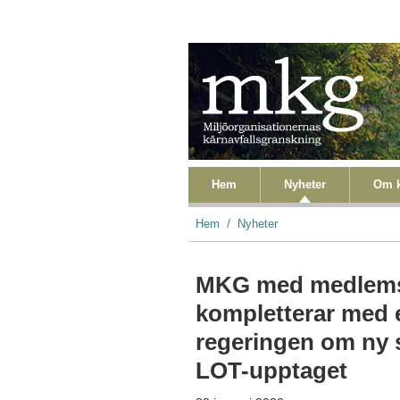
Hoppa till huvudinnehåll
Primära länkar
Hem
Nyheter
Om k
Länkstig
Hem
Nyheter
MKG med medlems
kompletterar med et
regeringen om ny s
LOT-upptaget