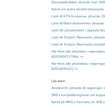
Kärnavfallsrådets yttrande över SK
Nyhet om andra särskilt intressanta
Länk till KTH-forskarnas yttrande 1
Länk till Naturvårdsverkets yttrand
Länk till Länsstyrelsen i Uppsala lä
Länk till Torbjörn Åkermarks yttran
Länk till Torbjörn Åkermarks komple
Här finns alla yttranden i regeringe
M2018/00217/Me) >>
Här finns alla yttrandena i regering
M2018/00221) >>
Läs även:
Anstånd för yttrande till regeringe
SKB:s kompletteringssvar om koppa
Nyhet på MKG:s hemsida om SKB:s 