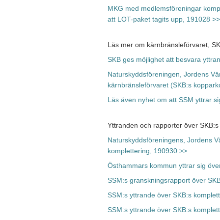
MKG med medlemsföreningar komplett
att LOT-paket tagits upp, 191028 >>
Läs mer om kärnbränsleförvaret, SK
SKB ges möjlighet att besvara yttra
Naturskyddsföreningen, Jordens Vän
kärnbränsleförvaret (SKB:s koppark
Läs även nyhet om att SSM yttrar s
Yttranden och rapporter över SKB:s
Naturskyddsföreningens, Jordens V
komplettering, 190930 >>
Östhammars kommun yttrar sig över
SSM:s granskningsrapport över SKB
SSM:s yttrande över SKB:s komplette
SSM:s yttrande över SKB:s komplett