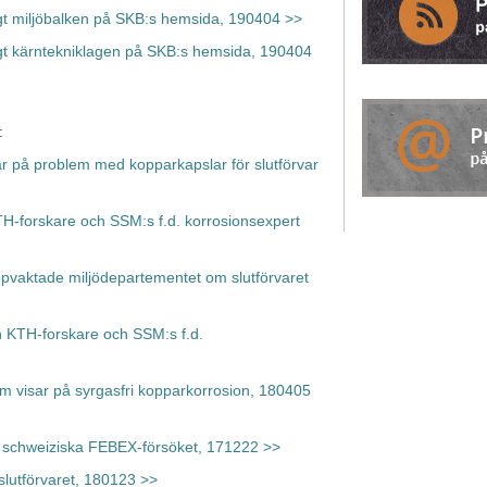
nligt miljöbalken på SKB:s hemsida, 190404 >>
enligt kärntekniklagen på SKB:s hemsida, 190404
:
r på problem med kopparkapslar för slutförvar
H-forskare och SSM:s f.d. korrosionsexpert
vaktade miljödepartementet om slutförvaret
ån KTH-forskare och SSM:s f.d.
um visar på syrgasfri kopparkorrosion, 180405
et schweiziska FEBEX-försöket, 171222 >>
slutförvaret, 180123 >>