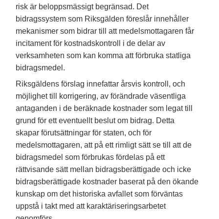
risk är beloppsmässigt begränsad. Det
bidragssystem som Riksgälden föreslår innehåller
mekanismer som bidrar till att medelsmottagaren får
incitament för kostnadskontroll i de delar av
verksamheten som kan komma att förbruka statliga
bidragsmedel.
Riksgäldens förslag innefattar årsvis kontroll, och
möjlighet till korrigering, av förändrade väsentliga
antaganden i de beräknade kostnader som legat till
grund för ett eventuellt beslut om bidrag. Detta
skapar förutsättningar för staten, och för
medelsmottagaren, att på ett rimligt sätt se till att de
bidragsmedel som förbrukas fördelas på ett
rättvisande sätt mellan bidragsberättigade och icke
bidragsberättigade kostnader baserat på den ökande
kunskap om det historiska avfallet som förväntas
uppstå i takt med att karaktäriseringsarbetet
genomförs.