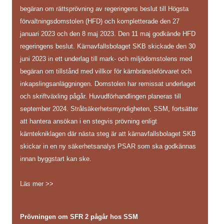
begäran om rättsprövning av regeringens beslut till Högsta
förvaltningsdomstolen (HFD) och kompletterade den 27
januari 2023 och den 8 maj 2023. Den 11 maj godkände HFD
regeringens beslut. Kärnavfallsbolaget SKB skickade den 30
juni 2023 in ett underlag till mark- och miljödomstolens med
begäran om tillstånd med villkor för kärnbränsleförvaret och
inkapslingsanläggningen. Domstolen har remissat underlaget
och skriftväxling pågår. Huvudförhandlingen planeras till
september 2024. Strålsäkerhetsmyndigheten, SSM, fortsätter
att hantera ansökan i en stegvis prövning enligt
kärntekniklagen där nästa steg är att kärnavfallsbolaget SKB
skickar in en ny säkerhetsanalys PSAR som ska godkännas
innan byggstart kan ske.
Läs mer >>
Prövningen om SFR 2 pågår hos SSM