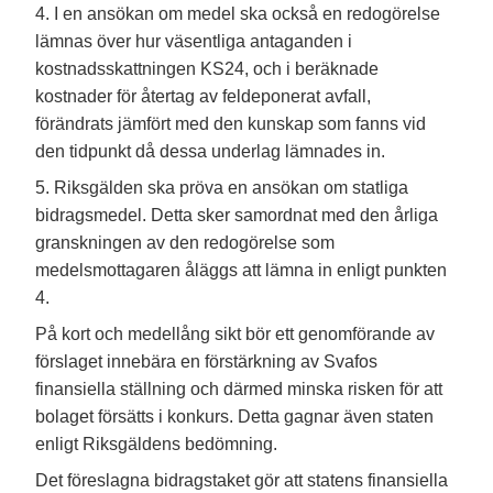
4. I en ansökan om medel ska också en redogörelse
lämnas över hur väsentliga antaganden i
kostnadsskattningen KS24, och i beräknade
kostnader för återtag av feldeponerat avfall,
förändrats jämfört med den kunskap som fanns vid
den tidpunkt då dessa underlag lämnades in.
5. Riksgälden ska pröva en ansökan om statliga
bidragsmedel. Detta sker samordnat med den årliga
granskningen av den redogörelse som
medelsmottagaren åläggs att lämna in enligt punkten
4.
På kort och medellång sikt bör ett genomförande av
förslaget innebära en förstärkning av Svafos
finansiella ställning och därmed minska risken för att
bolaget försätts i konkurs. Detta gagnar även staten
enligt Riksgäldens bedömning.
Det föreslagna bidragstaket gör att statens finansiella