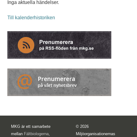
Inga aktuella händelser.
Till kalenderhistoriken
MKG är ett samarbete
© 2026
mellan
Fältbiologerna
,
Miljöorganisationernas