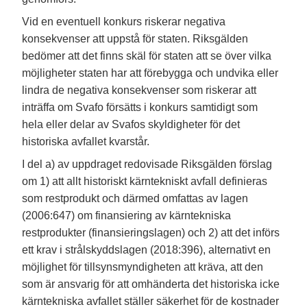
Vid en eventuell konkurs riskerar negativa
konsekvenser att uppstå för staten. Riksgälden
bedömer att det finns skäl för staten att se över vilka
möjligheter staten har att förebygga och undvika eller
lindra de negativa konsekvenser som riskerar att
inträffa om Svafo försätts i konkurs samtidigt som
hela eller delar av Svafos skyldigheter för det
historiska avfallet kvarstår.
I del a) av uppdraget redovisade Riksgälden förslag
om 1) att allt historiskt kärntekniskt avfall definieras
som restprodukt och därmed omfattas av lagen
(2006:647) om finansiering av kärntekniska
restprodukter (finansieringslagen) och 2) att det införs
ett krav i strålskyddslagen (2018:396), alternativt en
möjlighet för tillsynsmyndigheten att kräva, att den
som är ansvarig för att omhänderta det historiska icke
kärntekniska avfallet ställer säkerhet för de kostnader