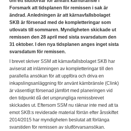
om ett slutförvar för använt kärnbränsle i
Forsmark att tidsplanen för remissen i sak är
ändrad. Anledningen är att kärnavfallsbolaget
SKB är försenad med de kompletteringar som
utlovats till sommaren. Myndigheten skickade ut
remissen den 28 april med sista svarsdatum den
31 oktober. I den nya tidsplanen anges inget sista
svarsdatum för remissen.
I brevet skriver SSM att kärnavfallsbolaget SKB har
aviserat att inlämningen av kompletteringar till den
parallella ansökan för att uppföra och driva en
inkapslingsanläggning för använt kärnbränsle (Clink)
är väsentligt försenad jämfört med planeringen vid
den tidpunkt då det ursprungliga remissbrevet
skickades ut. Eftersom SSM nu räknar inte med att ta
emot SKB:s reviderade material förrän efter årsskiftet
2014/2015 har myndigheten beslutat att förlänga
svarstiden för remissen av slutförvarsansökan.