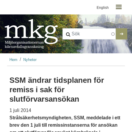
Kontaktmeny
Hoppa till huvudinnehåll
English
Länkstig
Hem
Nyheter
SSM ändrar tidsplanen för
remiss i sak för
slutförvarsansökan
1 juli 2014
Strålsäkerhetsmyndigheten, SSM, meddelade i ett
brev den 1 juli till remissinstanserna för ansökan