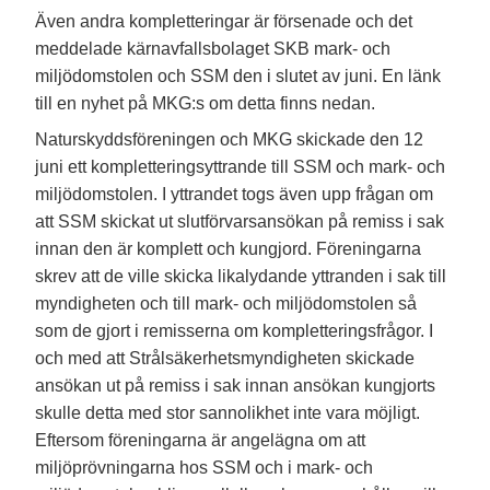
Även andra kompletteringar är försenade och det
meddelade kärnavfallsbolaget SKB mark- och
miljödomstolen och SSM den i slutet av juni. En länk
till en nyhet på MKG:s om detta finns nedan.
Naturskyddsföreningen och MKG skickade den 12
juni ett kompletteringsyttrande till SSM och mark- och
miljödomstolen. I yttrandet togs även upp frågan om
att SSM skickat ut slutförvarsansökan på remiss i sak
innan den är komplett och kungjord. Föreningarna
skrev att de ville skicka likalydande yttranden i sak till
myndigheten och till mark- och miljödomstolen så
som de gjort i remisserna om kompletteringsfrågor. I
och med att Strålsäkerhetsmyndigheten skickade
ansökan ut på remiss i sak innan ansökan kungjorts
skulle detta med stor sannolikhet inte vara möjligt.
Eftersom föreningarna är angelägna om att
miljöprövningarna hos SSM och i mark- och