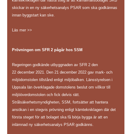
kärntekniklagen där nästa steg är att kärnavfallsbolaget SKB
skickar in en ny säkerhetsanalys PSAR som ska godkännas
innan byggstart kan ske.
Läs mer >>
Prövningen om SFR 2 pågår hos SSM
Regeringen godkände utbyggnaden av SFR 2 den
22 december 2021. Den 21 december 2022 gav mark- och
miljödomstolen tillstånd enligt miljöbalken. Länsstyrelsen i
Uppsala län överklagade domstolens beslut om villkor till
miljööverdomstolen och fick delvis rätt.
Strålsäkerhetsmyndigheten, SSM, fortsätter att hantera
ansökan i en stegvis prövning enligt kärntekniklagen där det
första steget för att bolaget ska få börja bygga är att en
inlämnad ny säkerhetsanalys PSAR godkänns.