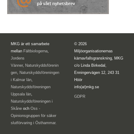
MKG är ett samarbete
© 2026
mellan
Fältbiologerna
,
Miljöorganisationernas
Jordens
kärnavfallsgranskning, MKG
Vänner
,
Naturskyddsförenin
c/o Linda Birkedal,
gen
,
Naturskyddsföreningen
Enningervägen 12, 243 31
i Kalmar län
,
Höör
Naturskyddsföreningen
info(at)mkg.se
Uppsala län
,
GDPR
Naturskyddsföreningen i
Skåne
och
Oss -
Opinionsgruppen för säker
slutförvaring i Östhammar
.