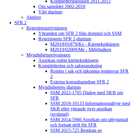
Kompletteringsfasen 2011-2015
Om samrådet 2002-2010
Vårt diarium
Aktörer
SFR 2
Regeringsprövningen
Yttranden om SFR 2 från domstol och SSM
Regeringens SFR 2-diarium
M2019/01879/Ke - Kärntekniklagen
M2019/02009/Me - Miljöbalken
Myndighetsprövningen
Ansökan enligt kärntekniklagen
Komplettering och sakgranskning
Remiss i sak och inkomna remissvar SFR
2
Externa konsultuppdrag SFR 2
Myndighetens diarium
SSM 2022-1705 Dialog med SKB om
SFR
SSM 2019-10133 Informationsutbyte med
SKB efter yttrande över ansökan
(avslutad)
SSM 2014-5966 Ansökan om utbyggnad
och fortsatt drift för SFR
SSM 2015-725 Begäran av