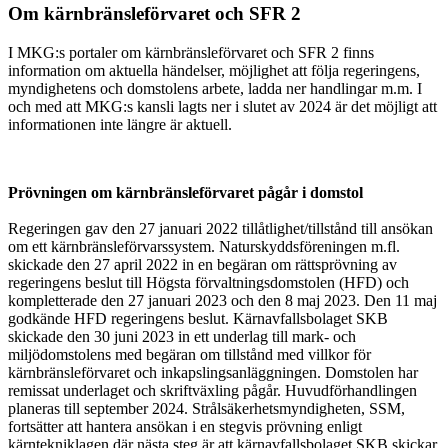
Om kärnbränsleförvaret och SFR 2
I MKG:s portaler om kärnbränsleförvaret och SFR 2 finns
information om aktuella händelser, möjlighet att följa regeringens,
myndighetens och domstolens arbete, ladda ner handlingar m.m. I
och med att MKG:s kansli lagts ner i slutet av 2024 är det möjligt att
informationen inte längre är aktuell.
Prövningen om kärnbränsleförvaret pågår i domstol
Regeringen gav den 27 januari 2022 tillåtlighet/tillstånd till ansökan
om ett kärnbränsleförvarssystem. Naturskyddsföreningen m.fl.
skickade den 27 april 2022 in en begäran om rättsprövning av
regeringens beslut till Högsta förvaltningsdomstolen (HFD) och
kompletterade den 27 januari 2023 och den 8 maj 2023. Den 11 maj
godkände HFD regeringens beslut. Kärnavfallsbolaget SKB
skickade den 30 juni 2023 in ett underlag till mark- och
miljödomstolens med begäran om tillstånd med villkor för
kärnbränsleförvaret och inkapslingsanläggningen. Domstolen har
remissat underlaget och skriftväxling pågår. Huvudförhandlingen
planeras till september 2024. Strålsäkerhetsmyndigheten, SSM,
fortsätter att hantera ansökan i en stegvis prövning enligt
kärntekniklagen där nästa steg är att kärnavfallsbolaget SKB skickar