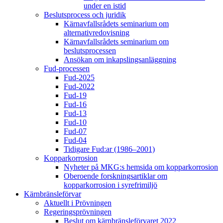
under en istid
Beslutsprocess och juridik
Kärnavfallsrådets seminarium om
alternativredovisning
Kärnavfallsrådets seminarium om
beslutsprocessen
Ansökan om inkapslingsanläggning
Fud-processen
Fud-2025
Fud-2022
Fud-19
Fud-16
Fud-13
Fud-10
Fud-07
Fud-04
Tidigare Fud:ar (1986–2001)
Kopparkorrosion
Nyheter på MKG:s hemsida om kopparkorrosion
Oberoende forskningsartiklar om
kopparkorrosion i syrefrimiljö
Kärnbränsleförvar
Aktuellt i Prövningen
Regeringsprövningen
Beslut om kärnbränsleförvaret 2022