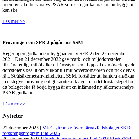
in en ny säkerhetsanalys PSAR som ska godkännas innan byggstart
kan ske.
Läs mer >>
Prövningen om SFR 2 pågår hos SSM
Regeringen godkände utbyggnaden av SFR 2 den 22 december
2021. Den 21 december 2022 gav mark- och miljödomstolen
tillstånd enligt miljöbalken. Länsstyrelsen i Uppsala län överklagade
domstolens beslut om villkor till miljööverdomstolen och fick delvis
rätt. Strålsäkerhetsmyndigheten, SSM, fortsätter att hantera ansökan
i en stegvis prövning enligt kärntekniklagen där det första steget för
att bolaget ska få börja bygga är att en inlämnad ny säkerhetsanalys
PSAR godkänns.
Läs mer >>
Nyheter
27 december 2025 |
MKG yttrar sig över kärnavfallsbolaget SKB:s
forskningsprogram Fud-2025
30 september 2025 |
Forskningsprogrammet Fud-2025 klart: SSM