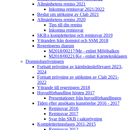
Allmänhetens remiss 2021
Inkomna remissvar 2021/2022
Beslut om utökning av Clab 2021
Allmänhetens remiss 2020
Tips till din remiss
Inkomna remissvar
SKB:s komplettering och remissvar 2019
Yttranden från domstol och SSM 2018
Regeringens diarum
M2018/00217/Me - enligt Miljöbalken
M2018/00221/Ke - enligt Kärntekniklagen
Domstolsprövningen
Fortsatt prövning av kärnbränsleförvaret 2023-
2024
Fortsatt prövning av utökning av Clab 2021-
2022
Yttrande till regeringen 2018
Huvudförhandling hösten 2017
Presentationer från huvudförhandlingen
Tiden efter ansökans kungörelse 2016 - 2017
Remissvar 2016
Remissvar 2017
Svar från SKB i sakprövning
Kompletteringsfasen 2011-2015
Remissvar 2012