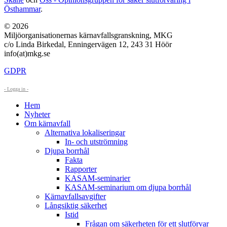
Östhammar
.
© 2026
Miljöorganisationernas kärnavfallsgranskning, MKG
c/o Linda Birkedal, Enningervägen 12, 243 31 Höör
info(at)mkg.se
GDPR
- Logga in -
Hem
Nyheter
Om kärnavfall
Alternativa lokaliseringar
In- och utströmning
Djupa borrhål
Fakta
Rapporter
KASAM-seminarier
KASAM-seminarium om djupa borrhål
Kärnavfallsavgifter
Långsiktig säkerhet
Istid
Frågan om säkerheten för ett slutförvar