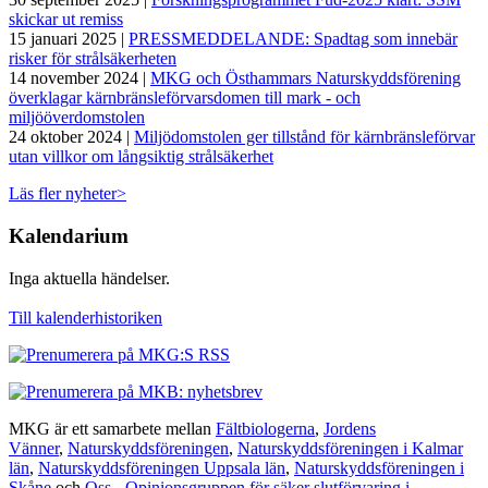
skickar ut remiss
15 januari 2025 |
PRESSMEDDELANDE: Spadtag som innebär
risker för strålsäkerheten
14 november 2024 |
MKG och Östhammars Naturskyddsförening
överklagar kärnbränsleförvarsdomen till mark - och
miljööverdomstolen
24 oktober 2024 |
Miljödomstolen ger tillstånd för kärnbränsleförvar
utan villkor om långsiktig strålsäkerhet
Läs fler nyheter>
Kalendarium
Inga aktuella händelser.
Till kalenderhistoriken
MKG är ett samarbete mellan
Fältbiologerna
,
Jordens
Vänner
,
Naturskyddsföreningen
,
Naturskyddsföreningen i Kalmar
län
,
Naturskyddsföreningen Uppsala län
,
Naturskyddsföreningen i
Skåne
och
Oss - Opinionsgruppen för säker slutförvaring i