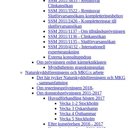
SSM 2011/3833 - Remissvar
Clinkansökan
SSM 2011/3522 - Remissvar
Slutförvarsansökans kompletteringsbehov
SSM 2011/2426 - Kompletteringar till
slutförvarsansökan
SSM 2011/1137 - Om tillståndsprövningen
SSM 2011/1136 - Clinkansökan
SSM 2011/1135 - Slutförvarsansökan
SSM 2010/4132 - Internationell
expertgranskning
Externa konsultuppdrag
Om prövningen enligt kärntekniklagen
Myndighetens granskningsplan
Naturskyddsföreningens och MKG:s arbete
Det här tycker Naturskyddsföreningen och MKG
- sammanfattning
Om regeringsprövningen 2018-
Om domstolsprövningen 2011-2017
Huvudförhandling hösten 2017
Vecka 1-2 Stockholm
Vecka 3 Oskarshamn
Vecka 4 Östhammar
Vecka 5 Stockholm
Efter kungörelsen 2016 - 2017