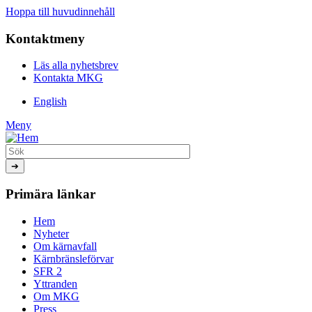
Hoppa till huvudinnehåll
Kontaktmeny
Läs alla nyhetsbrev
Kontakta MKG
English
Meny
Primära länkar
Hem
Nyheter
Om kärnavfall
Kärnbränsleförvar
SFR 2
Yttranden
Om MKG
Press