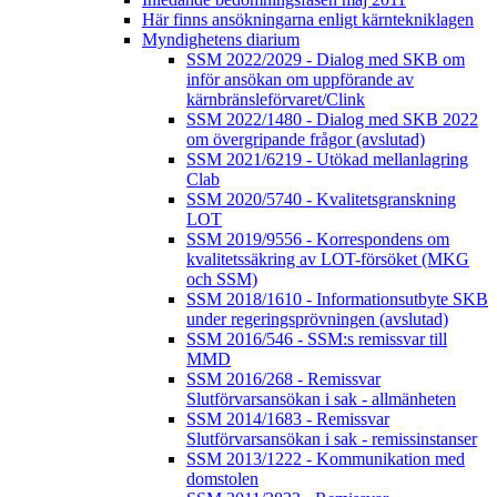
Här finns ansökningarna enligt kärntekniklagen
Myndighetens diarium
SSM 2022/2029 - Dialog med SKB om
inför ansökan om uppförande av
kärnbränsleförvaret/Clink
SSM 2022/1480 - Dialog med SKB 2022
om övergripande frågor (avslutad)
SSM 2021/6219 - Utökad mellanlagring
Clab
SSM 2020/5740 - Kvalitetsgranskning
LOT
SSM 2019/9556 - Korrespondens om
kvalitetssäkring av LOT-försöket (MKG
och SSM)
SSM 2018/1610 - Informationsutbyte SKB
under regeringsprövningen (avslutad)
SSM 2016/546 - SSM:s remissvar till
MMD
SSM 2016/268 - Remissvar
Slutförvarsansökan i sak - allmänheten
SSM 2014/1683 - Remissvar
Slutförvarsansökan i sak - remissinstanser
SSM 2013/1222 - Kommunikation med
domstolen