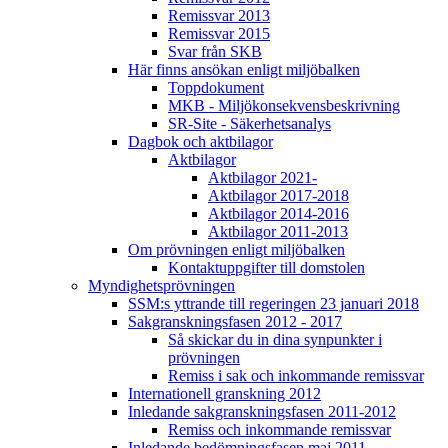
Remissvar 2013
Remissvar 2015
Svar från SKB
Här finns ansökan enligt miljöbalken
Toppdokument
MKB - Miljökonsekvensbeskrivning
SR-Site - Säkerhetsanalys
Dagbok och aktbilagor
Aktbilagor
Aktbilagor 2021-
Aktbilagor 2017-2018
Aktbilagor 2014-2016
Aktbilagor 2011-2013
Om prövningen enligt miljöbalken
Kontaktuppgifter till domstolen
Myndighetsprövningen
SSM:s yttrande till regeringen 23 januari 2018
Sakgranskningsfasen 2012 - 2017
Så skickar du in dina synpunkter i
prövningen
Remiss i sak och inkommande remissvar
Internationell granskning 2012
Inledande sakgranskningsfasen 2011-2012
Remiss och inkommande remissvar
Inledande bedömningsfasen maj 2011