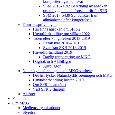
kompletteringar och svar
SSM 2015-4192 Beredning av ansökan
om utbyggnad och fortsatt drift för SFR
SSM 2017-5439 Synpunkter från
allmänheten efter kungörelsen
Domstolsprövningen
Här finns ansökan om SFR-2
Huvudförhandling om villkor 2022
Tiden efter kungörelsen 2018-2019
Remissvar 2018-2019
Svar från SKB 2018-2019
Huvudförhandling 2019
Daglig rapportering av MKG
Dagbok och Aktbilagor
Aktbilagor
Naturskyddsföreningen och MKG:s arbete
Det här tycker Naturskyddsföreningen och MKG
Huvudförhandling hösten 2019
Om SFR 2-samrådet
Vårt SFR 2-diarium
Aktörer
Yttranden
Om MKG
Medlemsorganisationer
Styrelse