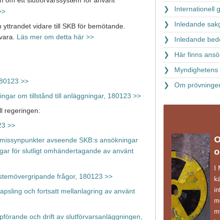
an om ett slutförvarssystem för använt
Internationell
>>
Inledande sak
 yttrandet vidare till SKB för bemötande.
svara.
Läs mer om detta här >>
Inledande bed
Här finns ansö
Myndighetens 
 180123 >>
Om prövningen
ar om tillstånd till anläggningar, 180123 >>
ll regeringen:
23 >>
O
missynpunkter avseende SKB:s ansökningar
o
gar för slutligt omhändertagande av använt
I
stemövergripande frågor, 180123 >>
k
in
psling och fortsatt mellanlagring av använt
mö
m
örande och drift av slutförvarsanläggningen,