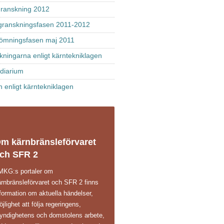
 granskning 2012
granskningsfasen 2011-2012
ömningsfasen maj 2011
kningarna enligt kärntekniklagen
diarium
 enligt kärntekniklagen
m kärnbränsleförvaret
ch SFR 2
 MKG:s portaler om
ärnbränsleförvaret och SFR 2 finns
formation om aktuella händelser,
jlighet att följa regeringens,
yndighetens och domstolens arbete,