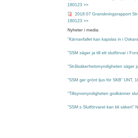
180123 >>
2018:07 Granskningsrapport Strål
180123 >>
Nyheter i media:
”Kärnavfallet kan kapslas in i Osk
”SSM säger ja till ett slutförvar i 
”Strålsäkerhetsmyndigheten säger ja 
"SSM ger grönt ljus för SKB” UNT, 
”Tillsynsmyndigheten godkänner sl
”SSM:s Slutförvaret kan bli säkert”