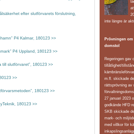
l
at
säkerhet efter slutförvarets förslutning,
20
inte längre är akt
arshamn” P4 Kalmar, 180123 >>
Prövningen om k
domstol
Forsmark” P4 Uppland, 180123 >>
Regeringen gav d
till slutförvaret”, 180123 >>
tillåtlighet/tillst
kärnbränsleförv
180123 >>
m.fl. skickade d
rättsprövning av 
utförvarsmetoden”, 180123 >>
förvaltningsdoms
27 januari 2023 
 NyTeknik, 180123 >>
godkände HFD reg
SKB skickade den 
mark- och miljöd
med villkor för k
inkapslingsanläg