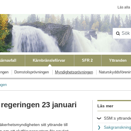
Konta
Läs alla
ärnavfall
Kärnbränsleförvar
SFR 2
Yttranden
ingen
Domstolsprövningen
Myndighetsprövningen
Naturskyddsföreni
ngen
 regeringen 23 januari
Läs mer
SSM:s yttrande
kerhetsmyndigheten sitt yttrande till
Sakgranskning