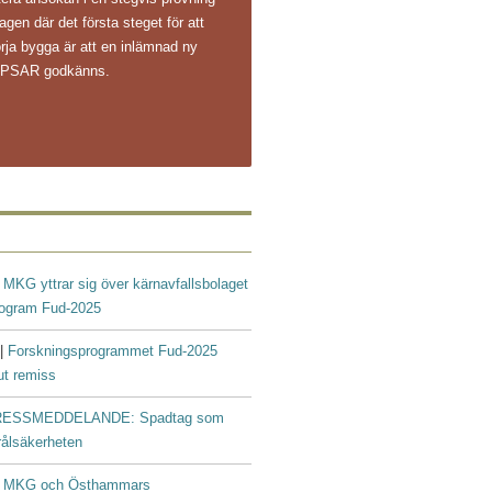
agen där det första steget för att
rja bygga är att en inlämnad ny
s PSAR godkänns.
|
MKG yttrar sig över kärnavfallsbolaget
rogram Fud-2025
 |
Forskningsprogrammet Fud-2025
ut remiss
ESSMEDDELANDE: Spadtag som
trålsäkerheten
|
MKG och Östhammars