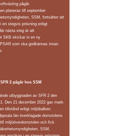
riftväxling pågår.
en planeras till september
hetsmyndigheten, SSM, fortsätter att
 en stegvis prövning enligt
är nästa steg är att
et SKB skickar in en ny
s PSAR som ska godkännas innan
e.
 SFR 2 pågår hos SSM
ände utbyggnaden av SFR 2 den
1. Den 21 december 2022 gav mark-
n tillstånd enligt miljöbalken.
Uppsala län överklagade domstolens
 till miljööverdomstolen och fick
ålsäkerhetsmyndigheten, SSM,
ntera ansökan i en stegvis prövning