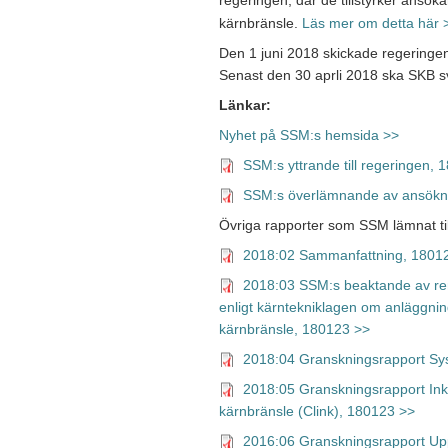
regeringen, där de tillstyrker ansök
Läs mer om detta här 
kärnbränsle.
Den 1 juni 2018 skickade regeringen
Senast den 30 aprli 2018 ska SKB 
Länkar:
Nyhet på SSM:s hemsida >>
SSM:s yttrande till regeringen,
SSM:s överlämnande av ansökning
Övriga rapporter som SSM lämnat ti
2018:02 Sammanfattning, 1801
2018:03 SSM:s beaktande av re
enligt kärntekniklagen om anläggnin
kärnbränsle, 180123 >>
2018:04 Granskningsrapport Sy
2018:05 Granskningsrapport Inka
kärnbränsle (Clink), 180123 >>
2016:06 Granskningsrapport Uppf