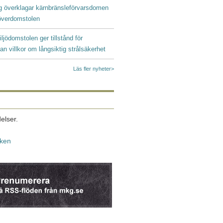
g överklagar kärnbränsleförvarsdomen
ööverdomstolen
iljödomstolen ger tillstånd för
an villkor om långsiktig strålsäkerhet
Läs fler nyheter>
elser.
iken