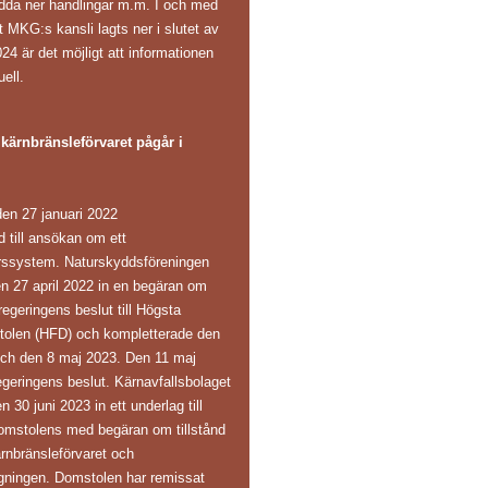
adda ner handlingar m.m. I och med
t MKG:s kansli lagts ner i slutet av
24 är det möjligt att informationen
uell.
ärnbränsleförvaret pågår i
en 27 januari 2022
ånd till ansökan om ett
arssystem. Naturskyddsföreningen
en 27 april 2022 in en begäran om
regeringens beslut till Högsta
tolen (HFD) och kompletterade den
och den 8 maj 2023. Den 11 maj
eringens beslut. Kärnavfallsbolaget
30 juni 2023 in ett underlag till
omstolens med begäran om tillstånd
ärnbränsleförvaret och
gningen. Domstolen har remissat