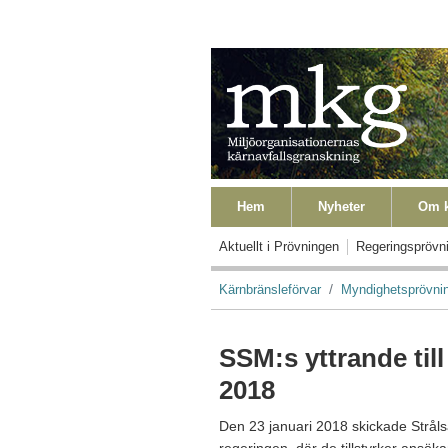
Hoppa till huvudinnehåll
Primära länkar
Hem
Nyheter
Om k
Primära länkar Level2
Aktuellt i Prövningen
Regeringsprövn
Länkstig
Kärnbränsleförvar
Myndighetsprövni
SSM:s yttrande till
2018
Den 23 januari 2018 skickade Strålsä