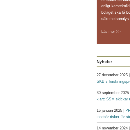
enligt kärnteknikl
bolaget ska få bö
säkerhetsanaly
Läs mer >>
Nyheter
27 december 2025 
SKB:s forskningsp
30 september 2025
klart: SSM skickar 
15 januari 2025 |
PR
innebär risker för s
14 november 2024 