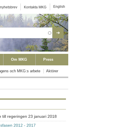
ktmeny
English
 nyhetsbrev
Kontakta MKG
Om MKG
Press
ngens och MKG:s arbete
Aktörer
 till regeringen 23 januari 2018
sfasen 2012 - 2017