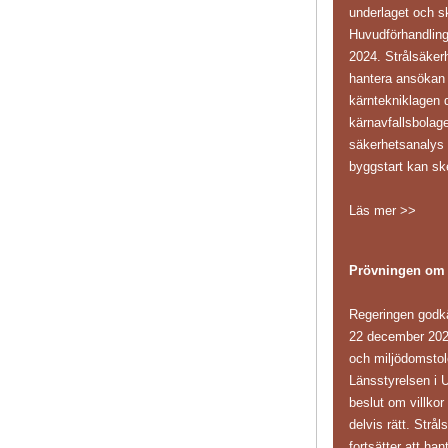
underlaget och sk
Huvudförhandling
2024. Strålsäker
hantera ansökan i
kärntekniklagen d
kärnavfallsbolag
säkerhetsanaly
byggstart kan sk
Läs mer >>
Prövningen om
Regeringen godk
22 december 202
och miljödomstole
Länsstyrelsen i 
beslut om villkor
delvis rätt. Str
fortsätter att ha