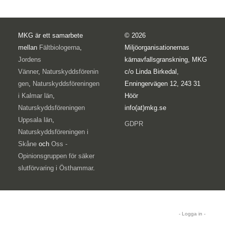
MKG är ett samarbete
© 2026
mellan
Fältbiologerna
,
Miljöorganisationernas
Jordens
kärnavfallsgranskning, MKG
Vänner
,
Naturskyddsförenin
c/o Linda Birkedal,
gen
,
Naturskyddsföreningen
Enningervägen 12, 243 31
i Kalmar län
,
Höör
Naturskyddsföreningen
info(at)mkg.se
Uppsala län
,
GDPR
Naturskyddsföreningen i
Skåne
och
Oss -
Opinionsgruppen för säker
slutförvaring i Östhammar
.
- Logga in -