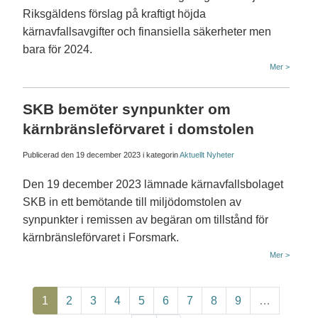
Riksgäldens förslag på kraftigt höjda
kärnavfallsavgifter och finansiella säkerheter men
bara för 2024.
Mer >
SKB bemöter synpunkter om
kärnbränsleförvaret i domstolen
Publicerad den
19 december 2023
i kategorin
Aktuellt
Nyheter
Den 19 december 2023 lämnade kärnavfallsbolaget
SKB in ett bemötande till miljödomstolen av
synpunkter i remissen av begäran om tillstånd för
kärnbränsleförvaret i Forsmark.
Mer >
Paginering
Nuvarande sida
Page
Page
Page
Page
Page
Page
Page
Page
1
2
3
4
5
6
7
8
9
…