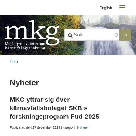
Kontaktmeny
Hoppa till huvudinnehåll
English
Länkstig
Hem
Nyheter
MKG yttrar sig över
kärnavfallsbolaget SKB:s
forskningsprogram Fud-2025
Publicerad den
27 december 2025
i kategorin
Nyheter