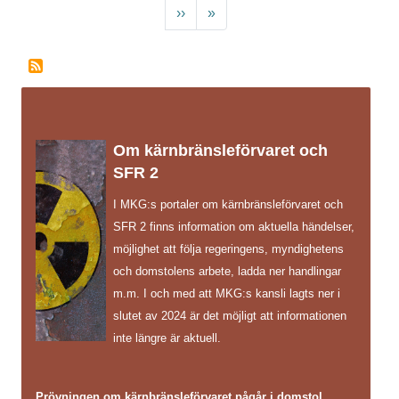
Nästa sida
Sista sidan
››
»
Om kärnbränsleförvaret och
SFR 2
I MKG:s portaler om kärnbränsleförvaret och
SFR 2 finns information om aktuella händelser,
möjlighet att följa regeringens, myndighetens
och domstolens arbete, ladda ner handlingar
m.m. I och med att MKG:s kansli lagts ner i
slutet av 2024 är det möjligt att informationen
inte längre är aktuell.
Prövningen om kärnbränsleförvaret pågår i domstol