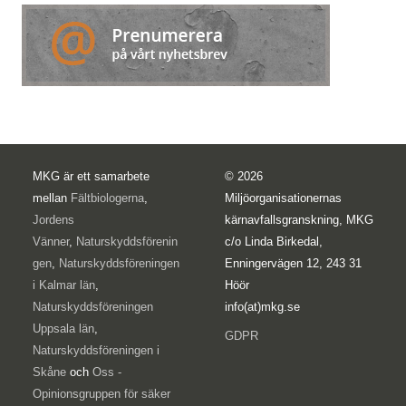
MKG är ett samarbete
© 2026
mellan
Fältbiologerna
,
Miljöorganisationernas
Jordens
kärnavfallsgranskning, MKG
Vänner
,
Naturskyddsförenin
c/o Linda Birkedal,
gen
,
Naturskyddsföreningen
Enningervägen 12, 243 31
i Kalmar län
,
Höör
Naturskyddsföreningen
info(at)mkg.se
Uppsala län
,
GDPR
Naturskyddsföreningen i
Skåne
och
Oss -
Opinionsgruppen för säker