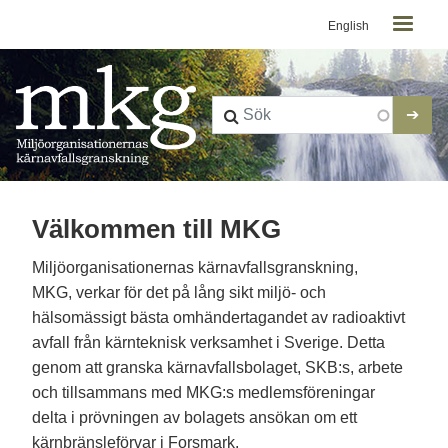
Kontaktmeny
Hoppa till huvudinnehåll
English
Välkommen till MKG
Miljöorganisationernas kärnavfallsgranskning,
MKG, verkar för det på lång sikt miljö- och
hälsomässigt bästa omhändertagandet av radioaktivt
avfall från kärnteknisk verksamhet i Sverige. Detta
genom att granska kärnavfallsbolaget, SKB:s, arbete
och tillsammans med MKG:s medlemsföreningar
delta i prövningen av bolagets ansökan om ett
kärnbränsleförvar i Forsmark.