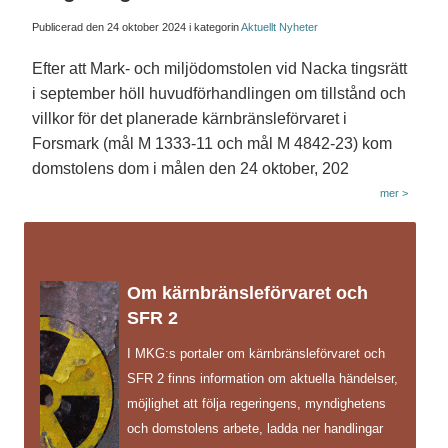
Publicerad den
24 oktober 2024
i kategorin
Aktuellt
Nyheter
Efter att Mark- och miljödomstolen vid Nacka tingsrätt
i september höll huvudförhandlingen om tillstånd och
villkor för det planerade kärnbränsleförvaret i
Forsmark (mål M 1333-11 och mål M 4842-23) kom
domstolens dom i målen den 24 oktober, 202
mer >
Om kärnbränsleförvaret och
SFR 2
I MKG:s portaler om kärnbränsleförvaret och
SFR 2 finns information om aktuella händelser,
möjlighet att följa regeringens, myndighetens
och domstolens arbete, ladda ner handlingar