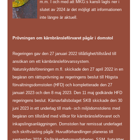
m.m. I och med att MKG:s kansli lagts ner i
slutet av 2024 är det möjligt att informationen
inte längre är aktuell.
Prövningen om kärnbränsleförvaret pågår i domstol
Regeringen gav den 27 januari 2022 tillåtlighet/tillstånd till
ansökan om ett kärnbränsleförvarssystem.
Naturskyddsföreningen m.fl. skickade den 27 april 2022 in en
begäran om rättsprövning av regeringens beslut till Högsta
förvaltningsdomstolen (HFD) och kompletterade den 27
januari 2023 och den 8 maj 2023. Den 11 maj godkände HFD
regeringens beslut. Kärnavfallsbolaget SKB skickade den 30
juni 2023 in ett underlag till mark- och miljödomstolens med
begäran om tillstånd med villkor för kärnbränsleförvaret och
inkapslingsanläggningen. Domstolen har remissat underlaget
och skriftväxling pågår. Huvudförhandlingen planeras till
september 2024. Strålsäkerhetsmyndigheten, SSM, fortsätter