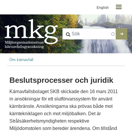
Kontaktmeny
Hoppa till huvudinnehåll
English
Länkstig
Om kärnavfall
Beslutsprocesser och juridik
Kärnavfallsbolaget SKB skickade den 16 mars 2011
in ansökningar för ett slutförvarssystem för använt
kärnbränsle. Ansökningarna ska prövas både mot
kärntekniklagen och mot miljöbalken. Det är
Strålsäkerhetsmyndigheten respektive
Miljödomstolen som bereder ärendena. Om tillstånd