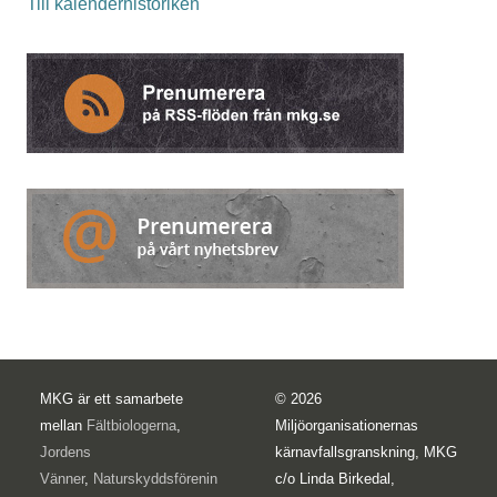
Till kalenderhistoriken
MKG är ett samarbete
© 2026
mellan
Fältbiologerna
,
Miljöorganisationernas
Jordens
kärnavfallsgranskning, MKG
Vänner
,
Naturskyddsförenin
c/o Linda Birkedal,