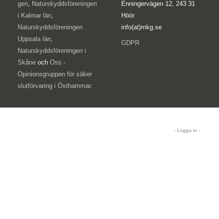
gen
,
Naturskyddsföreningen
Enningervägen 12, 243 31
i Kalmar län
,
Höör
Naturskyddsföreningen
info(at)mkg.se
Uppsala län
,
GDPR
Naturskyddsföreningen i
Skåne
och
Oss -
Opinionsgruppen för säker
slutförvaring i Östhammar
.
- Logga in -