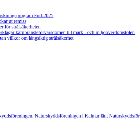
forskningsprogram Fud-2025
kar ut remiss
ör strålsäkerheten
agar kärnbränsleförvarsdomen till mark - och miljööverdomstolen
tan villkor om långsiktig strålsäkerhet
kyddsföreningen
,
Naturskyddsföreningen i Kalmar län
,
Naturskyddsför