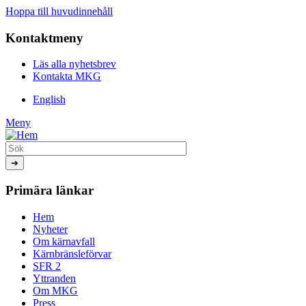
Hoppa till huvudinnehåll
Kontaktmeny
Läs alla nyhetsbrev
Kontakta MKG
English
Meny
Primära länkar
Hem
Nyheter
Om kärnavfall
Kärnbränsleförvar
SFR 2
Yttranden
Om MKG
Press