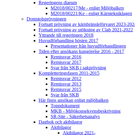
Regeringens diarum
M2018/00217/Me - enligt Miljöbalken
M2018/00221/Ke - enligt Kärntekniklagen
Domstolsprövningen
Fortsatt prövning av kärnbränsleförvaret 2023-202
Fortsatt prövning av utökning av Clab 2021-2022
Yttrande till regeringen 2018
Huvudförhandling hösten 2017
Presentationer från huvudförhandlingen
Tiden efter ansökans kungörelse 2016 - 2017
Remissvar 2016
Remissvar 2017
Svar från SKB i sakprövning
Kompletteringsfasen 2011-2015
Remissvar 2012
Remissvar 2013
Remissvar 2015
Svar från SKB
Här finns ansökan enligt miljöbalken
Toppdokument
MKB - Miljökonsekvensbeskrivning
SR-Site - Säkerhetsanalys
Dagbok och aktbilagor
Aktbilagor
Aktbilagor 2021-