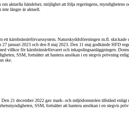
om aktuella händelser, möjlighet att följa regeringens, myndighetens o
 inte längre är aktuell.
n om ett kärnbränsleförvarssystem. Naturskyddsföreningen m.fl. skickade
en 27 januari 2023 och den 8 maj 2023. Den 11 maj godkände HFD rege
med villkor för kärnbränsleförvaret och inkapslingsanläggningen. Domst
heten, SSM, fortsätter att hantera ansökan i en stegvis prövning enligt
an ske.
n 21 december 2022 gav mark- och miljödomstolen tillstånd enligt mi
erhetsmyndigheten, SSM, fortsätter att hantera ansökan i en stegvis prövn