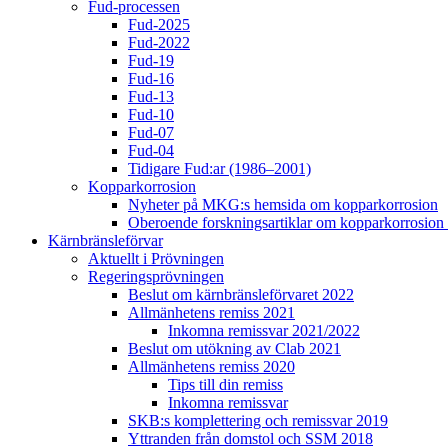
Fud-processen
Fud-2025
Fud-2022
Fud-19
Fud-16
Fud-13
Fud-10
Fud-07
Fud-04
Tidigare Fud:ar (1986–2001)
Kopparkorrosion
Nyheter på MKG:s hemsida om kopparkorrosion
Oberoende forskningsartiklar om kopparkorrosion i
Kärnbränsleförvar
Aktuellt i Prövningen
Regeringsprövningen
Beslut om kärnbränsleförvaret 2022
Allmänhetens remiss 2021
Inkomna remissvar 2021/2022
Beslut om utökning av Clab 2021
Allmänhetens remiss 2020
Tips till din remiss
Inkomna remissvar
SKB:s komplettering och remissvar 2019
Yttranden från domstol och SSM 2018