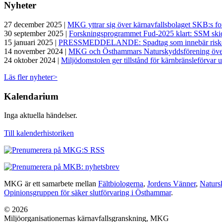
Nyheter
27 december 2025 |
MKG yttrar sig över kärnavfallsbolaget SKB:s 
30 september 2025 |
Forskningsprogrammet Fud-2025 klart: SSM skic
15 januari 2025 |
PRESSMEDDELANDE: Spadtag som innebär risker f
14 november 2024 |
MKG och Östhammars Naturskyddsförening överkl
24 oktober 2024 |
Miljödomstolen ger tillstånd för kärnbränsleförvar u
Läs fler nyheter>
Kalendarium
Inga aktuella händelser.
Till kalenderhistoriken
MKG är ett samarbete mellan
Fältbiologerna
,
Jordens Vänner
,
Naturs
Opinionsgruppen för säker slutförvaring i Östhammar
.
© 2026
Miljöorganisationernas kärnavfallsgranskning, MKG