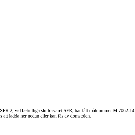
k, SFR 2, vid befintliga slutförvaret SFR, har fått målnummer M 7062-1
s att ladda ner nedan eller kan fås av domstolen.