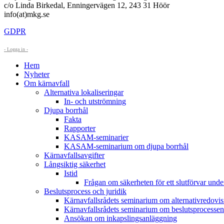
c/o Linda Birkedal, Enningervägen 12, 243 31 Höör
info(at)mkg.se
GDPR
- Logga in -
Hem
Nyheter
Om kärnavfall
Alternativa lokaliseringar
In- och utströmning
Djupa borrhål
Fakta
Rapporter
KASAM-seminarier
KASAM-seminarium om djupa borrhål
Kärnavfallsavgifter
Långsiktig säkerhet
Istid
Frågan om säkerheten för ett slutförvar under
Beslutsprocess och juridik
Kärnavfallsrådets seminarium om alternativredovi
Kärnavfallsrådets seminarium om beslutsprocessen
Ansökan om inkapslingsanläggning