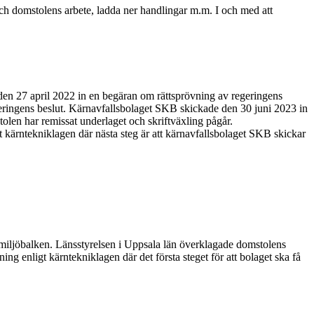
ch domstolens arbete, ladda ner handlingar m.m. I och med att
 den 27 april 2022 in en begäran om rättsprövning av regeringens
ringens beslut. Kärnavfallsbolaget SKB skickade den 30 juni 2023 in
olen har remissat underlaget och skriftväxling pågår.
 kärntekniklagen där nästa steg är att kärnavfallsbolaget SKB skickar
ljöbalken. Länsstyrelsen i Uppsala län överklagade domstolens
ing enligt kärntekniklagen där det första steget för att bolaget ska få