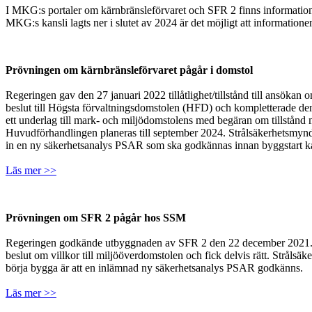
I MKG:s portaler om kärnbränsleförvaret och SFR 2 finns information 
MKG:s kansli lagts ner i slutet av 2024 är det möjligt att informationen
Prövningen om kärnbränsleförvaret pågår i domstol
Regeringen gav den 27 januari 2022 tillåtlighet/tillstånd till ansöka
beslut till Högsta förvaltningsdomstolen (HFD) och kompletterade d
ett underlag till mark- och miljödomstolens med begäran om tillstånd 
Huvudförhandlingen planeras till september 2024. Strålsäkerhetsmyndig
in en ny säkerhetsanalys PSAR som ska godkännas innan byggstart k
Läs mer >>
Prövningen om SFR 2 pågår hos SSM
Regeringen godkände utbyggnaden av SFR 2 den 22 december 2021. De
beslut om villkor till miljööverdomstolen och fick delvis rätt. Strålsäk
börja bygga är att en inlämnad ny säkerhetsanalys PSAR godkänns.
Läs mer >>