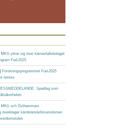
|
MKG yttrar sig över kärnavfallsbolaget
rogram Fud-2025
 |
Forskningsprogrammet Fud-2025
ut remiss
ESSMEDDELANDE: Spadtag som
trålsäkerheten
|
MKG och Östhammars
g överklagar kärnbränsleförvarsdomen
ööverdomstolen