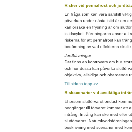
Risker vid permafrost och jordb
En fråga som kan vara särskilt vikti
påverkan under nästa istid är om det 
kan orsaka en frysning är om slutför
istidscykel. Föreningarna anser att 
riskerna för att permafrost kan träng
bedömning av vad effekterna skulle b
Jordbävningar
Det finns en kontrovers om hur stor
och hur dessa kan påverka slutförva
objektiva, allsidiga och oberoende u
Till sidans topp >>
Riskscenarier vid avsiktliga intrå
Eftersom slutförvaret endast kommer
nedgångar till förvaret kommer att an
intrång. Intrång kan ske med eller 
slutförvaras. Naturskyddsföreninge
beskrivning med scenarier med kons