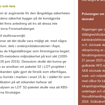
r och lera
 som är avgörande för den långsiktiga säkerheten
Prövningen om k
odens säkerhet bygger på de konstgjorda
domstol
t finns anledning att tro att dessa inte
t torra Forsmarksberget.
Regeringen gav d
tillåtlighet/tillst
l slutförvarsmiljö
kärnbränsleförv
r att det skulle vara möjligt att, med några
m.fl. skickade d
rium, dels i underjordslaboratoriet i Äspö,
rättsprövning av 
 av de frågeställningar som föreningarna begärt
förvaltningsdoms
KBS-metodens miljösäkerhet på kort sikt (1000-
27 januari 2023 
n 26 juni 2015). Dessutom skulle det kunna ge
godkände HFD reg
gen av ansökan om paketet S2 i LOT-projektet i
SKB skickade den 
sökanden själv gjort de försök som efterfrågas,
mark- och miljöd
 funnits i marken i snart 15 år, i stället för som
med villkor för k
dikation på att sökanden befarar att
inkapslingsanläg
alysen av LOT S2-paketet skulle visa att KBS-
underlaget och sk
na förutsäger.
Huvudförhandling
2024. Strålsäker