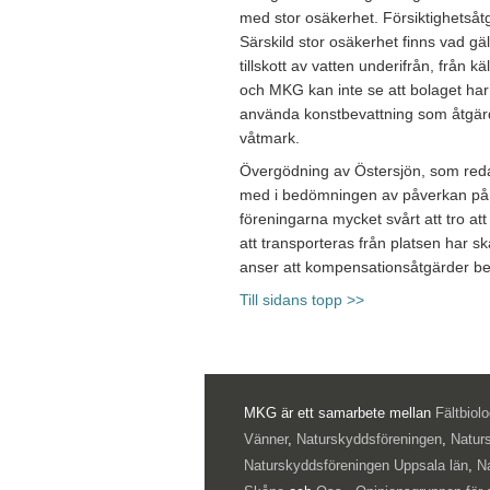
med stor osäkerhet. Försiktighetsåt
Särskild stor osäkerhet finns vad gäl
tillskott av vatten underifrån, från 
och MKG kan inte se att bolaget har 
använda konstbevattning som åtgärd
våtmark.
Övergödning av Östersjön, som reda
med i bedömningen av påverkan på mi
föreningarna mycket svårt att tro 
att transporteras från platsen har 
anser att kompensationsåtgärder b
Till sidans topp >>
MKG är ett samarbete mellan
Fältbiol
Vänner
,
Naturskyddsföreningen
,
Natur
Naturskyddsföreningen Uppsala län
,
N