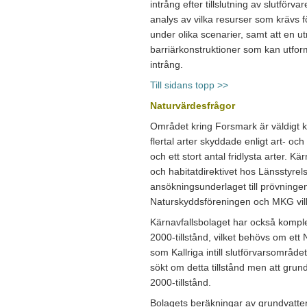
intrång efter tillslutning av slutför
analys av vilka resurser som krävs för a
under olika scenarier, samt att en u
barriärkonstruktioner som kan utform
intrång.
Till sidans topp >>
Naturvärdesfrågor
Området kring Forsmark är väldigt ka
flertal arter skyddade enligt art- och 
och ett stort antal fridlysta arter. 
och habitatdirektivet hos Länsstyrel
ansökningsunderlaget till prövninge
Naturskyddsföreningen och MKG vill 
Kärnavfallsbolaget har också komp
2000-tillstånd, vilket behövs om et
som Kallriga intill slutförvarsområde
sökt om detta tillstånd men att grun
2000-tillstånd.
Bolagets beräkningar av grundvattensä