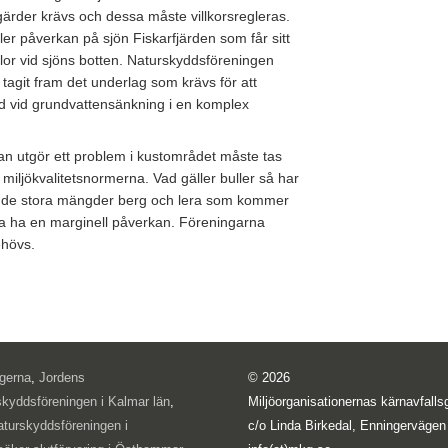
gärder krävs och dessa måste villkorsregleras.
ler påverkan på sjön Fiskarfjärden som får sitt
källor vid sjöns botten. Naturskyddsföreningen
tagit fram det underlag som krävs för att
 vid grundvattensänkning i en komplex
n utgör ett problem i kustområdet måste tas
ljökvalitetsnormerna. Vad gäller buller så har
att de stora mängder berg och lera som kommer
ska ha en marginell påverkan. Föreningarna
ehövs.
ogerna
,
Jordens
© 2026
skyddsföreningen i Kalmar län
,
Miljöorganisationernas kärnavfal
aturskyddsföreningen i
c/o Linda Birkedal, Enningervägen