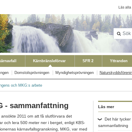
Konta
Läs alla
ärnavfall
Kärnbränsleförvar
SFR 2
Yttranden
ingen
Domstolsprövningen
Myndighetsprövningen
Naturskyddsföreni
ingens och MKG:s arbete
G - sammanfattning
Läs mer
 ansökte 2011 om att få slutförvara det
Det här tycke
r och lera 500 meter ner i berget, enligt KBS-
sammanfattning
tionernas kärnavfallsgranskning, MKG, var med