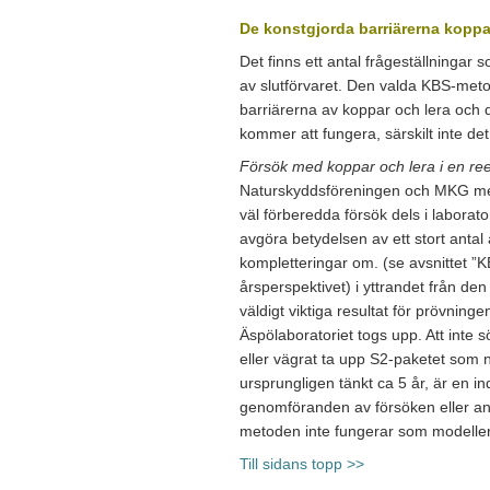
De konstgjorda barriärerna koppa
Det finns ett antal frågeställningar
av slutförvaret. Den valda KBS-met
barriärerna av koppar och lera och de
kommer att fungera, särskilt inte de
Försök med koppar och lera i en reel
Naturskyddsföreningen och MKG mena
väl förberedda försök dels i laborato
avgöra betydelsen av ett stort antal
kompletteringar om. (se avsnittet ”
årsperspektivet) i yttrandet från de
väldigt viktiga resultat för prövnin
Äspölaboratoriet togs upp. Att inte 
eller vägrat ta upp S2-paketet som nu
ursprungligen tänkt ca 5 år, är en in
genomföranden av försöken eller an
metoden inte fungerar som modeller
Till sidans topp >>