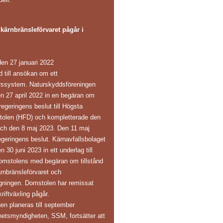
ärnbränsleförvaret pågår i
en 27 januari 2022
ånd till ansökan om ett
arssystem. Naturskyddsföreningen
en 27 april 2022 in en begäran om
regeringens beslut till Högsta
tolen (HFD) och kompletterade den
och den 8 maj 2023. Den 11 maj
eringens beslut. Kärnavfallsbolaget
30 juni 2023 in ett underlag till
omstolens med begäran om tillstånd
ärnbränsleförvaret och
gningen. Domstolen har remissat
riftväxling pågår.
en planeras till september
hetsmyndigheten, SSM, fortsätter att