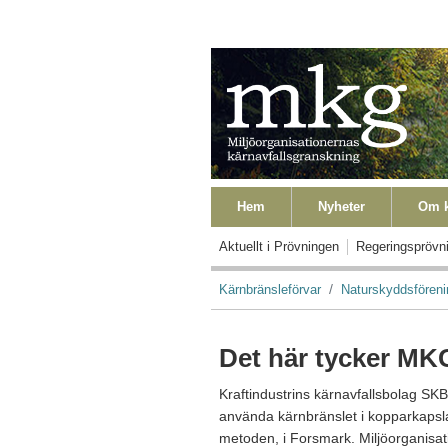
Hoppa till huvudinnehåll
Primära länkar
Hem
Nyheter
Om k
Primära länkar Level2
Aktuellt i Prövningen
Regeringsprövn
Länkstig
Kärnbränsleförvar
Naturskyddsfören
Det här tycker MK
Kraftindustrins kärnavfallsbolag SKB
använda kärnbränslet i kopparkapsla
metoden, i Forsmark. Miljöorganisa