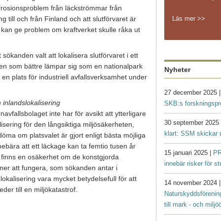
orrosionsproblem från läckströmmar från
Läs mer >>
 till och från Finland och att slutförvaret är
t kan ge problem om kraftverket skulle råka ut
t sökanden valt att lokalisera slutförvaret i ett
n som bättre lämpar sig som en nationalpark
Nyheter
en plats för industriell avfallsverksamhet under
27 december 2025 
 inlandslokalisering
SKB:s forskningsp
avfallsbolaget inte har för avsikt att ytterligare
30 september 2025
isering för den långsiktiga miljösäkerheten,
klart: SSM skickar 
edöma om platsvalet är gjort enligt bästa möjliga
nebära att ett läckage kan ta femtio tusen år
15 januari 2025 |
PR
et finns en osäkerhet om de konstgjorda
innebär risker för s
mer att fungera, som sökanden antar i
okalisering vara mycket betydelsefull för att
14 november 2024 
eder till en miljökatastrof.
Naturskyddsförenin
till mark - och milj