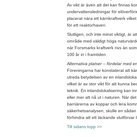
Av vikt är även att det kan finnas k
undervattensledningar för elöverföring
placerat nära ett kärnkraftverk vilke
för ett reaktorhaveri.
Slutligen, och inte minst viktigt, är at
område med väldigt höga naturvärde
när Forsmarks kraftverk rivs än som 
100 år in i framtiden.
Alternativa platser – fördelar med en
Föreningarna har konstaterat att kärn
utreda betydelsen av en inlandslokal
vilket är av stor vikt för att kunna b
teknik. En inlandslokalisering kan in
eller mer att nå ut i naturen. När d
barriärerna av koppar och lera kom
säkerhetsanalysen, skulle en sådan l
förhindra att ett läckande slutförvar l
Till sidans topp >>