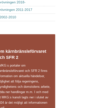
rövningen 2018-
rövningen 2011-2017
2002-2010
m kärnbränsleförvaret
ch SFR 2
 MKG:s portaler om
ärnbränsleförvaret och SFR 2 finns
formation om aktuella händelser,
jlighet att följa regeringens,
yndighetens och domstolens arbete,
adda ner handlingar m.m. I och med
t MKG:s kansli lagts ner i slutet av
24 är det möjligt att informationen
uell.