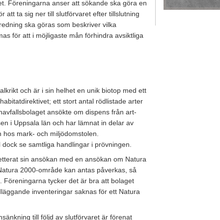
varet. Föreningarna anser att sökande ska göra en
tt ta sig ner till slutförvaret efter tillslutning
tredning ska göras som beskriver vilka
as för att i möjligaste mån förhindra avsiktliga
lkrikt och är i sin helhet en unik biotop med ett
habitatdirektivet; ett stort antal rödlistade arter
Kärnavfallsbolaget ansökte om dispens från art-
sen i Uppsala län och har lämnat in delar av
n hos mark- och miljödomstolen.
dock se samtliga handlingar i prövningen.
letterat sin ansökan med en ansökan om Natura
t Natura 2000-område kan antas påverkas, så
t. Föreningarna tycker det är bra att bolaget
dläggande inventeringar saknas för ett Natura
nkning till följd av slutförvaret är förenat