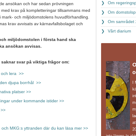
Om regeringsp
de ansökan och har sedan prövningen
en med krav på kompletteringar tillsammans med
Om domstolsp
i mark- och miljödomstolens huvudförhandling.
Om samrådet 
nas krav avvisats av kärnavfallsbolaget och
Vårt diarium
och miljö
domstolen i första hand ska
ska ansökan avvisas.
aknar svar på viktiga frågor om:
O
o
 och lera >>
I
oden djupa borrhål >>
k
nativa platser >>
in
ningar under kommande istider >>
mö
m
 >>
l
at
n och MKG:s yttranden där du kan läsa mer >>
20
inte längre är akt