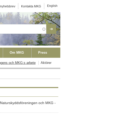
ktmeny
English
 nyhetsbrev
Kontakta MKG
Om MKG
Press
ngens och MKG:s arbete
Aktörer
r Naturskyddsföreningen och MKG -