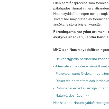
i den samrådsprocess som föranled
påbörjades lämnat in flera yttrand
Naturskyddsföreningen och deltagit 
Tyvärr har majoriteten av föreningar
ansökans stora brister kvarstår.
Föreningarna har yrkat
att mark- 
avstyrka ansökan, i andra hand 
MKG och Naturskyddsföreningen s
-
De konstgjorda barriärerna koppar
-
Alternativa metoder – särskilt met
-
Platsvalet, samt fördelar med alter
-
Risker vid permafrost och jordbäv
-
Riskscenarier vid avsiktliga intrång
-
Naturvärdesfrågor >>
Här hittar du Naturskyddsföreninge