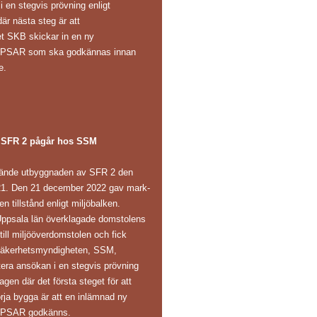
 en stegvis prövning enligt
är nästa steg är att
et SKB skickar in en ny
s PSAR som ska godkännas innan
e.
 SFR 2 pågår hos SSM
ände utbyggnaden av SFR 2 den
1. Den 21 december 2022 gav mark-
n tillstånd enligt miljöbalken.
Uppsala län överklagade domstolens
 till miljööverdomstolen och fick
ålsäkerhetsmyndigheten, SSM,
ntera ansökan i en stegvis prövning
agen där det första steget för att
rja bygga är att en inlämnad ny
s PSAR godkänns.