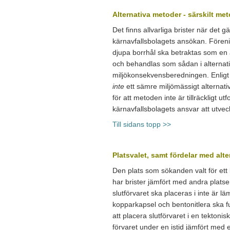
Alternativa metoder - särskilt me
Det finns allvarliga brister när det g
kärnavfallsbolagets ansökan. Fören
djupa borrhål ska betraktas som en 
och behandlas som sådan i alternati
miljökonsekvensberedningen. Enligt k
inte
ett sämre miljömässigt alternativ
för att metoden inte är tillräckligt utf
kärnavfallsbolagets ansvar att utvec
Till sidans topp >>
Platsvalet, samt fördelar med alte
Den plats som sökanden valt för ett 
har brister jämfört med andra platse
slutförvaret ska placeras i inte är l
kopparkapsel och bentonitlera ska fu
att placera slutförvaret i en tektonis
förvaret under en istid jämfört med 