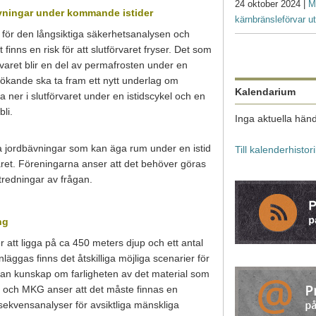
24 oktober 2024 |
M
ävningar under kommande istider
kärnbränsleförvar ut
g för den långsiktiga säkerhetsanalysen och
finns en risk för att slutförvaret fryser. Det som
varet blir en del av permafrosten under en
sökande ska ta fram ett nytt underlag om
Kalendarium
a ner i slutförvaret under en istidscykel och en
li.
Inga aktuella händ
a jordbävningar som kan äga rum under en istid
Till kalenderhistor
ret. Föreningarna anser att det behöver göras
tredningar av frågan.
ng
 att ligga på ca 450 meters djup och ett antal
läggas finns det åtskilliga möjliga scenarier för
utan kunskap om farligheten av det material som
n och MKG anser att det måste finnas en
ekvensanalyser för avsiktliga mänskliga