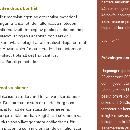
hantera ansökan i
toden djupa borrhål
kärntekniklagen d
kärnavfallsbolag
äller redovisningen av alternativa metoder i
säkerhetsanaly
ingarna anser att den alternativa metoden
byggstart kan sk
alternativ utformning av geologisk deponering
vredovisningen i ansökan och särskilt i
Läs mer >>
ärnavfallsbolaget är alternativet djupa borrhål
. Huvudskälet för att metoden inte anförts är
orskad, trots att det har varit just
Prövningen om
kla lämpliga metoder.
Regeringen godk
22 december 202
och miljödomstole
rnativa platser
Länsstyrelsen i 
beslut om villkor
lokalisera slutförvaret för använt kärnbränsle
delvis rätt. Str
r. Den största bristen är att det berg som
fortsätter att ha
ämpat för att de konstgjorda barriärerna,
enligt kärnteknikl
ngera. Nästan lika viktigt är att sökanden valt
bolaget ska få bö
k skjuvzon vilket ger stora osäkerheter för
säkerhetsanaly
en placering som inte är i en deformationszon.