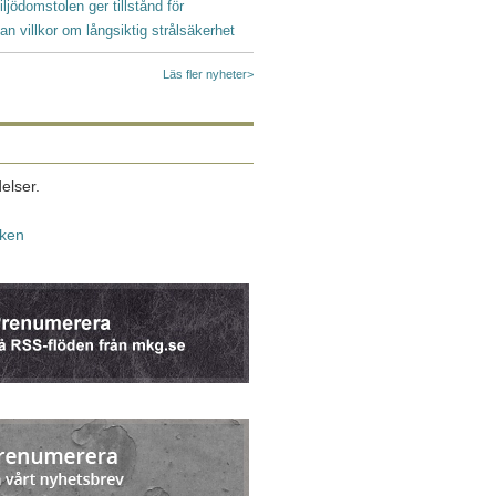
iljödomstolen ger tillstånd för
an villkor om långsiktig strålsäkerhet
Läs fler nyheter>
elser.
iken