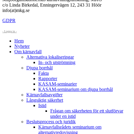
c/o Linda Birkedal, Enningervägen 12, 243 31 Höör
info(at)mkg.se
GDPR
- Logga in -
Hem
Nyheter
Om kärnavfall
Alternativa lokaliseringar
In- och utströmning
Djupa borrhål
Fakta
Rapporter
KASAM-seminarier
KASAM-seminarium om djupa borrhål
Kärnavfallsavgifter
Långsiktig säkerhet
Istid
Frågan om säkerheten för ett slutförvar
under en istid
Beslutsprocess och juridik
Kärnavfallsrådets seminarium om
alternativredovisning