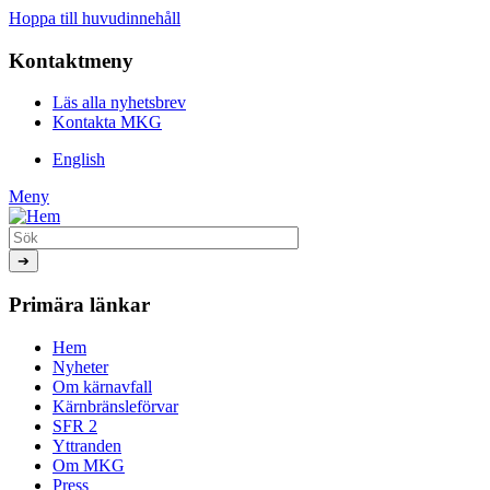
Hoppa till huvudinnehåll
Kontaktmeny
Läs alla nyhetsbrev
Kontakta MKG
English
Meny
Primära länkar
Hem
Nyheter
Om kärnavfall
Kärnbränsleförvar
SFR 2
Yttranden
Om MKG
Press