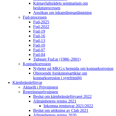
Kärnavfallsrådets seminarium om
beslutsprocessen
Ansökan om inkapslingsanläggning
Fud-processen
Fud-2025
Fud-2022
Fud-19
Fud-16
Fud-13
Fud-10
Fud-07
Fud-04
Tidigare Fud:ar (1986–2001)
Kopparkorrosion
Nyheter på MKG:s hemsida om kopparkorrosion
Oberoende forskningsartiklar om
kopparkorrosion i syrefrimiljö
Kärnbränsleförvar
Aktuellt i Prövningen
Regeringsprövningen
Beslut om kärnbränsleförvaret 2022
Allmänhetens remiss 2021
Inkomna remissvar 2021/2022
Beslut om utökning av Clab 2021
Allmänhetens remiss 2020