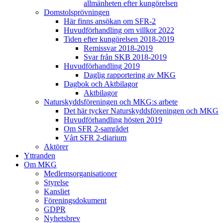
allmänheten efter kungörelsen
Domstolsprövningen
Här finns ansökan om SFR-2
Huvudförhandling om villkor 2022
Tiden efter kungörelsen 2018-2019
Remissvar 2018-2019
Svar från SKB 2018-2019
Huvudförhandling 2019
Daglig rapportering av MKG
Dagbok och Aktbilagor
Aktbilagor
Naturskyddsföreningen och MKG:s arbete
Det här tycker Naturskyddsföreningen och MKG
Huvudförhandling hösten 2019
Om SFR 2-samrådet
Vårt SFR 2-diarium
Aktörer
Yttranden
Om MKG
Medlemsorganisationer
Styrelse
Kansliet
Föreningsdokument
GDPR
Nyhetsbrev