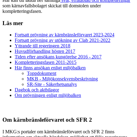
Här kan du ladda ner samtliga
svar, erratablad och kompletteringar
som kärnavfallsbolaget skickat till domstolen under
kompletteringsfasen.
Läs mer
Fortsatt prövning av kärnbränsleförvaret 2023-2024
Fortsatt prövning av utökning av Clab 2021-2022
Yttrande till regeringen 2018
Huvudförhandling hösten 2017
Tiden efter ansökans kungörelse 2016 - 2017
Kompletteringsfasen 2011-2015
Här finns ansökan enligt miljöbalken
Toppdokument
MKB - Miljökonsekvensbeskrivning
SR-Site - Säkerhetsanalys
Dagbok och aktbilagor
Om prövningen enligt miljöbalken
Om kärnbränsleförvaret och SFR 2
I MKG:s portaler om kärnbränsleförvaret och SFR 2 finns