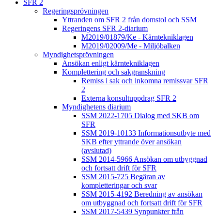
SFR 2
Regeringsprövningen
Yttranden om SFR 2 från domstol och SSM
Regeringens SFR 2-diarium
M2019/01879/Ke - Kärntekniklagen
M2019/02009/Me - Miljöbalken
Myndighetsprövningen
Ansökan enligt kärntekniklagen
Komplettering och sakgranskning
Remiss i sak och inkomna remissvar SFR
2
Externa konsultuppdrag SFR 2
Myndighetens diarium
SSM 2022-1705 Dialog med SKB om
SFR
SSM 2019-10133 Informationsutbyte med
SKB efter yttrande över ansökan
(avslutad)
SSM 2014-5966 Ansökan om utbyggnad
och fortsatt drift för SFR
SSM 2015-725 Begäran av
kompletteringar och svar
SSM 2015-4192 Beredning av ansökan
om utbyggnad och fortsatt drift för SFR
SSM 2017-5439 Synpunkter från