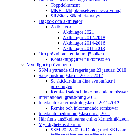
Toppdokument
MKB - Miljökonsekvensbeskrivning
SR-Site - Säkerhetsanalys
Dagbok och aktbilagor
Aktbilagor
Aktbilagor 2021-
Aktbilagor 2017-2018
Aktbilagor 2014-2016
Aktbilagor 2011-2013
Om prövningen enligt miljöbalken
Kontaktuppgifter till domstolen
Myndighetsprövningen
SSM:s yttrande till regeringen 23 januari 2018
Sakgranskningsfasen 2012 - 2017
Så skickar du in dina synpunkter i
prövningen
Remiss i sak och inkommande remissvar
Internationell granskning 2012
Inledande sakgranskningsfasen 2011-2012
Remiss och inkommande remissvar
Inledande bedömningsfasen maj 2011
Här finns ansökningarna enligt kärntekniklagen
Myndighetens diarium
SSM 2022/2029 - Dialog med SKB om