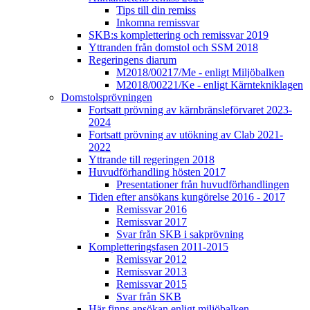
Tips till din remiss
Inkomna remissvar
SKB:s komplettering och remissvar 2019
Yttranden från domstol och SSM 2018
Regeringens diarum
M2018/00217/Me - enligt Miljöbalken
M2018/00221/Ke - enligt Kärntekniklagen
Domstolsprövningen
Fortsatt prövning av kärnbränsleförvaret 2023-
2024
Fortsatt prövning av utökning av Clab 2021-
2022
Yttrande till regeringen 2018
Huvudförhandling hösten 2017
Presentationer från huvudförhandlingen
Tiden efter ansökans kungörelse 2016 - 2017
Remissvar 2016
Remissvar 2017
Svar från SKB i sakprövning
Kompletteringsfasen 2011-2015
Remissvar 2012
Remissvar 2013
Remissvar 2015
Svar från SKB
Här finns ansökan enligt miljöbalken