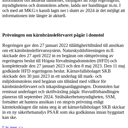
information om aktuella händelser, möjlighet att följa regeringens,
myndighetens och domstolens arbete, ladda ner handlingar m.m. I
och med att MKG:s kansli lagts ner i slutet av 2024 är det möjligt att
informationen inte längre är aktuell.
Prövningen om kärnbränsleförvaret pågår i domstol
Regeringen gav den 27 januari 2022 tillåtlighet/tillstånd till ansökan
om ett kärnbränsleförvarssystem. Naturskyddsföreningen m.fl.
skickade den 27 april 2022 in en begäran om rättsprövning av
regeringens beslut till Högsta förvaltningsdomstolen (HFD) och
kompletterade den 27 januari 2023 och den 8 maj 2023. Den 11 maj
godkände HFD regeringens beslut. Kärnavfallsbolaget SKB
skickade den 30 juni 2023 in ett underlag till mark- och
miljödomstolens med begäran om tillstånd med villkor för
kärnbränsleförvaret och inkapslingsanläggningen. Domstolen har
remissat underlaget och skriftväxling pågår. Huvudförhandlingen
planeras till september 2024. Strålsäkerhetsmyndigheten, SSM,
fortsätter att hantera ansökan i en stegvis prövning enligt
kärntekniklagen där nästa steg är att kärnavfallsbolaget SKB skickar
in en ny säkerhetsanalys PSAR som ska godkännas innan byggstart
kan ske.
Läs mer >>