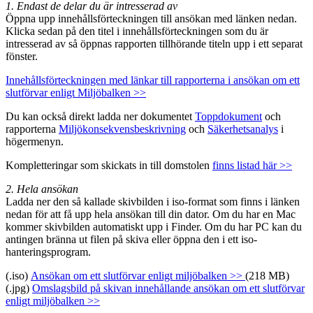
1. Endast de delar du är intresserad av
Öppna upp innehållsförteckningen till ansökan med länken nedan.
Klicka sedan på den titel i innehållsförteckningen som du är
intresserad av så öppnas rapporten tillhörande titeln upp i ett separat
fönster.
Innehållsförteckningen med länkar till rapporterna i ansökan om ett
slutförvar enligt Miljöbalken >>
Du kan också direkt ladda ner dokumentet
Toppdokument
och
rapporterna
Miljökonsekvensbeskrivning
och
Säkerhetsanalys
i
högermenyn.
Kompletteringar som skickats in till domstolen
finns listad här >>
2. Hela ansökan
Ladda ner den så kallade skivbilden i iso-format som finns i länken
nedan för att få upp hela ansökan till din dator. Om du har en Mac
kommer skivbilden automatiskt upp i Finder. Om du har PC kan du
antingen bränna ut filen på skiva eller öppna den i ett iso-
hanteringsprogram.
(.iso)
Ansökan om ett slutförvar enligt miljöbalken >>
(218 MB)
(.jpg)
Omslagsbild på skivan innehållande ansökan om ett slutförvar
enligt miljöbalken >>