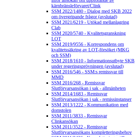
inför ansökan om uppförande av
kärnbränsleförvaret/Clink
SSM 2022/1480 - Dialog med SKB 2022
om övergripande frågor (avslutad)
SSM 2021/6219 - Utökad mellanlagring
Clab
SSM 2020/5740 - Kvalitetsgranskning
LOT
SSM 2019/9556 - Korrespondens om
kvalitetssäkring av LOT-försöket (MKG
och SSM)
SSM 2018/1610 - Informationsutbyte SKB
under regeringsprövningen (avslutad)
SSM 2016/546 - SSM:s remissvar till
MMD
SSM 2016/268 - Remissvar
Slutförvarsansökan i sak - allmänheten
SSM 2014/1683 - Remissvar
Slutförvarsansökan i sak - remissinstanser
SSM 2013/1222 - Kommunikation med
domstolen
SSM 2011/3833 - Remissvar
Clinkansökan
SSM 2011/3522 - Remissvar
Slutförvarsansökans kompletteringsbehov