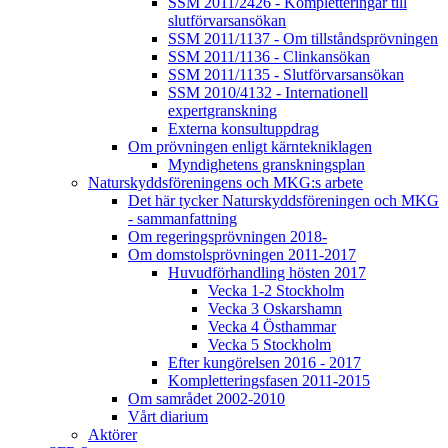
SSM 2011/2426 - Kompletteringar till
slutförvarsansökan
SSM 2011/1137 - Om tillståndsprövningen
SSM 2011/1136 - Clinkansökan
SSM 2011/1135 - Slutförvarsansökan
SSM 2010/4132 - Internationell
expertgranskning
Externa konsultuppdrag
Om prövningen enligt kärntekniklagen
Myndighetens granskningsplan
Naturskyddsföreningens och MKG:s arbete
Det här tycker Naturskyddsföreningen och MKG
- sammanfattning
Om regeringsprövningen 2018-
Om domstolsprövningen 2011-2017
Huvudförhandling hösten 2017
Vecka 1-2 Stockholm
Vecka 3 Oskarshamn
Vecka 4 Östhammar
Vecka 5 Stockholm
Efter kungörelsen 2016 - 2017
Kompletteringsfasen 2011-2015
Om samrådet 2002-2010
Vårt diarium
Aktörer