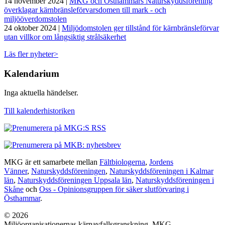
14 november 2024 |
MKG och Östhammars Naturskyddsförening
överklagar kärnbränsleförvarsdomen till mark - och
miljööverdomstolen
24 oktober 2024 |
Miljödomstolen ger tillstånd för kärnbränsleförvar
utan villkor om långsiktig strålsäkerhet
Läs fler nyheter>
Kalendarium
Inga aktuella händelser.
Till kalenderhistoriken
MKG är ett samarbete mellan
Fältbiologerna
,
Jordens
Vänner
,
Naturskyddsföreningen
,
Naturskyddsföreningen i Kalmar
län
,
Naturskyddsföreningen Uppsala län
,
Naturskyddsföreningen i
Skåne
och
Oss - Opinionsgruppen för säker slutförvaring i
Östhammar
.
© 2026
Miljöorganisationernas kärnavfallsgranskning, MKG