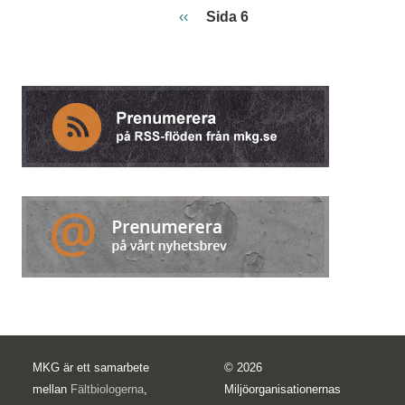
Paginering
Föregående sida
‹‹
Sida 6
MKG är ett samarbete
© 2026
mellan
Fältbiologerna
,
Miljöorganisationernas