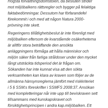
Högsta förvaltningsdomstolen, då besluten strider
mot miljöbalkens rättsregler och bygger på felaktiga
faktabedömningar. Dessutom har förfarandefel
förekommit i och med att någon Natura 2000-
prövning inte skett.
Regeringens tillåtlighetsbeslut är inte förenligt med
miljöbalken eftersom de kvarstående osäkerheterna
är alltför stora beträffande den ansökta
anläggningens förmåga att hålla människor och
miljön säker från farliga stråldoser under den mycket
långt utsträckta tidsperiod det är frågan om.
Sökanden har inte kunnat visa att den sökta
verksamheten kan klara av kraven som följer av de
allmänna hänsynsreglerna jämfört med riskkriteriet
i 5 § SSM:s föreskrifter i SSMFS 2008:37. Ansökan
med kompletteringar når inte upp till beviskraven sett
tillsammans med kunskapskravet och
försiktighetsprincipen i andra kap.miljöbalken. Ett