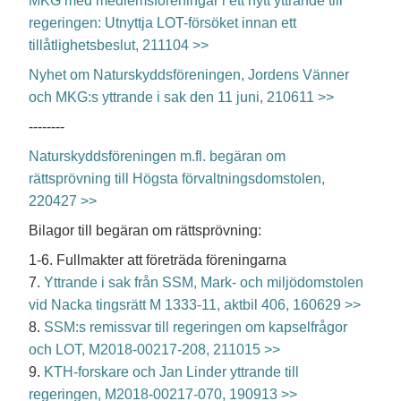
MKG med medlemsföreningar i ett nytt yttrande till
regeringen: Utnyttja LOT-försöket innan ett
tillåtlighetsbeslut, 211104 >>
Nyhet om Naturskyddsföreningen, Jordens Vänner
och MKG:s yttrande i sak den 11 juni, 210611 >>
--------
Naturskyddsföreningen m.fl. begäran om
rättsprövning till Högsta förvaltningsdomstolen,
220427 >>
Bilagor till begäran om rättsprövning:
1-6. Fullmakter att företräda föreningarna
7.
Yttrande i sak från SSM, Mark- och miljödomstolen
vid Nacka tingsrätt M 1333-11, aktbil 406, 160629 >>
8.
SSM:s remissvar till regeringen om kapselfrågor
och LOT, M2018-00217-208, 211015 >>
9.
KTH-forskare och Jan Linder yttrande till
regeringen, M2018-00217-070, 190913 >>