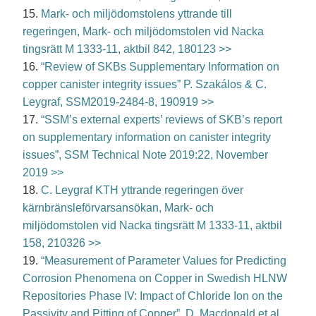
15.
Mark- och miljödomstolens yttrande till
regeringen, Mark- och miljödomstolen vid Nacka
tingsrätt M 1333-11, aktbil 842, 180123 >>
16.
“Review of SKBs Supplementary Information on
copper canister integrity issues” P. Szakálos & C.
Leygraf, SSM2019-2484-8, 190919 >>
17.
“SSM’s external experts’ reviews of SKB’s report
on supplementary information on canister integrity
issues”, SSM Technical Note 2019:22, November
2019 >>
18.
C. Leygraf KTH yttrande regeringen över
kärnbränsleförvarsansökan, Mark- och
miljödomstolen vid Nacka tingsrätt M 1333-11, aktbil
158, 210326 >>
19.
“Measurement of Parameter Values for Predicting
Corrosion Phenomena on Copper in Swedish HLNW
Repositories Phase IV: Impact of Chloride Ion on the
Passivity and Pitting of Copper”, D. Macdonald et al.,