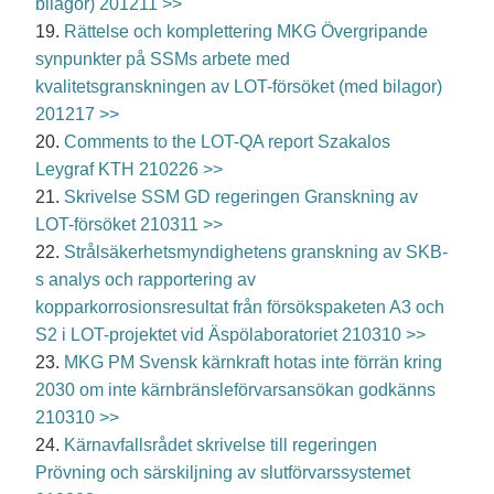
bilagor) 201211 >>
19.
Rättelse och komplettering MKG Övergripande
synpunkter på SSMs arbete med
kvalitetsgranskningen av LOT-försöket (med bilagor)
201217 >>
20.
Comments to the LOT-QA report Szakalos
Leygraf KTH 210226 >>
21.
Skrivelse SSM GD regeringen Granskning av
LOT-försöket 210311 >>
22.
Strålsäkerhetsmyndighetens granskning av SKB-
s analys och rapportering av
kopparkorrosionsresultat från försökspaketen A3 och
S2 i LOT-projektet vid Äspölaboratoriet 210310 >>
23.
MKG PM Svensk kärnkraft hotas inte förrän kring
2030 om inte kärnbränsleförvarsansökan godkänns
210310 >>
24.
Kärnavfallsrådet skrivelse till regeringen
Prövning och särskiljning av slutförvarssystemet