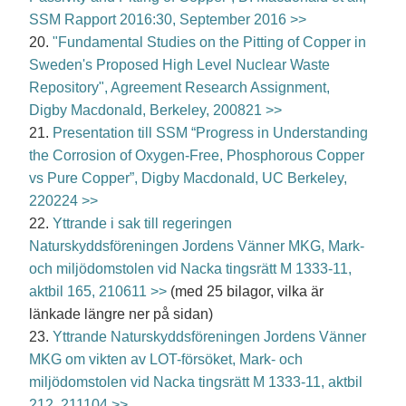
SSM Rapport 2016:30, September 2016 >>
20.
"Fundamental Studies on the Pitting of Copper in
Sweden's Proposed High Level Nuclear Waste
Repository", Agreement Research Assignment,
Digby Macdonald, Berkeley, 200821 >>
21.
Presentation till SSM “Progress in Understanding
the Corrosion of Oxygen-Free, Phosphorous Copper
vs Pure Copper”, Digby Macdonald, UC Berkeley,
220224 >>
22.
Yttrande i sak till regeringen
Naturskyddsföreningen Jordens Vänner MKG, Mark-
och miljödomstolen vid Nacka tingsrätt M 1333-11,
aktbil 165, 210611 >>
(med 25 bilagor, vilka är
länkade längre ner på sidan)
23.
Yttrande Naturskyddsföreningen Jordens Vänner
MKG om vikten av LOT-försöket, Mark- och
miljödomstolen vid Nacka tingsrätt M 1333-11, aktbil
212, 211104 >>