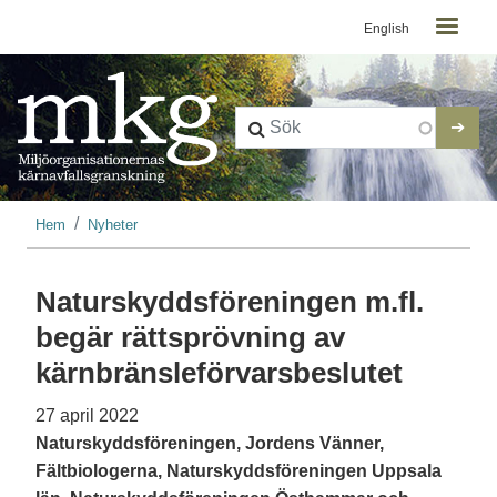
Kontaktmeny
Hoppa till huvudinnehåll
English
Länkstig
Hem
Nyheter
Naturskyddsföreningen m.fl.
begär rättsprövning av
kärnbränsleförvarsbeslutet
27 april 2022
Naturskyddsföreningen, Jordens Vänner,
Fältbiologerna, Naturskyddsföreningen Uppsala