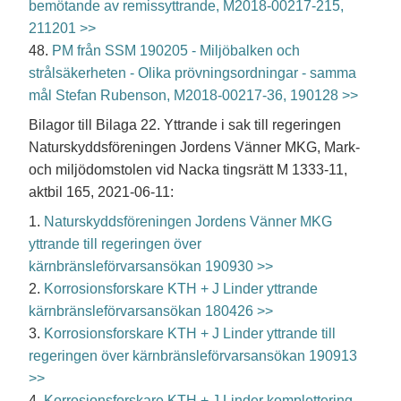
bemötande av remissyttrande, M2018-00217-215,
211201 >>
48.
PM från SSM 190205 - Miljöbalken och
strålsäkerheten - Olika prövningsordningar - samma
mål Stefan Rubenson, M2018-00217-36, 190128 >>
Bilagor till Bilaga 22. Yttrande i sak till regeringen
Naturskyddsföreningen Jordens Vänner MKG, Mark-
och miljödomstolen vid Nacka tingsrätt M 1333-11,
aktbil 165, 2021-06-11:
1.
Naturskyddsföreningen Jordens Vänner MKG
yttrande till regeringen över
kärnbränsleförvarsansökan 190930 >>
2.
Korrosionsforskare KTH + J Linder yttrande
kärnbränsleförvarsansökan 180426 >>
3.
Korrosionsforskare KTH + J Linder yttrande till
regeringen över kärnbränsleförvarsansökan 190913
>>
4.
Korrosionsforskare KTH + J Linder komplettering