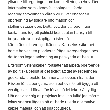
yttrande till regeringen om kompletteringsbehov. Den
information som kärnavfallsbolaget tillförde
regeringsprövningen våren 2019 var endast en
upprepning av tidigare information och
ställningstaganden. Detta betyder att regeringen i
första hand tog ett politiskt beslut utan hänsyn till
betydande vetenskapliga brister när
kärnbränsleförvret godkändes. Kapselns säkerhet
borde ha varit en prioriterad fråga av regeringen och
det fanns ingen anledning att påskynda ett beslut.
Eftersom vetenskapen fortsätter att arbeta oberoende
av politiska beslut är det troligt att det av regeringen
godkända projektet kommer att stoppas i framtiden.
Risken för att pengarna som behövs för att bygga ett
verkligt säkert förvar förslösas på fel teknik är tydlig.
När det visar sig att projektet inte kan fullföljas måste
fokus snarast läggas på att både utreda alternativa
kapselmaterial och att snabbt utreda