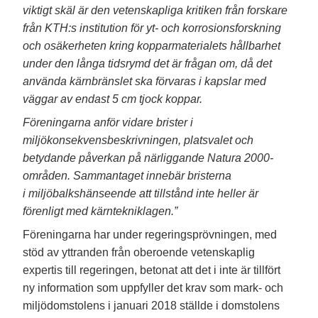
viktigt skäl är den vetenskapliga kritiken från forskare
från KTH:s institution för yt- och korrosionsforskning
och osäkerheten kring kopparmaterialets hållbarhet
under den långa tidsrymd det är frågan om, då det
använda kärnbränslet ska förvaras i kapslar med
väggar av endast 5 cm tjock koppar.
Föreningarna anför vidare brister i
miljökonsekvensbeskrivningen, platsvalet och
betydande påverkan på närliggande Natura 2000-
områden. Sammantaget innebär bristerna
i miljöbalkshänseende att tillstånd inte heller är
förenligt med kärntekniklagen.”
Föreningarna har under regeringsprövningen, med
stöd av yttranden från oberoende vetenskaplig
expertis till regeringen, betonat att det i inte är tillfört
ny information som uppfyller det krav som mark- och
miljödomstolens i januari 2018 ställde i domstolens