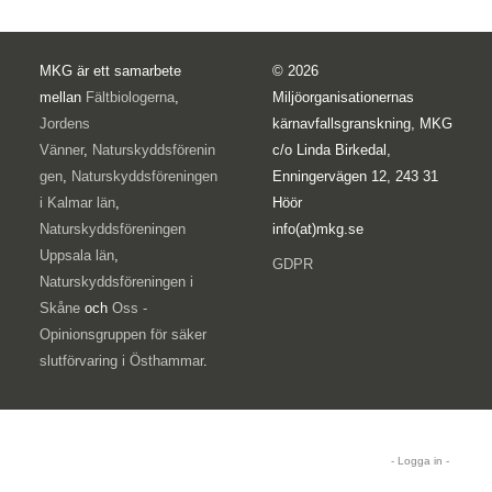
MKG är ett samarbete
© 2026
mellan
Fältbiologerna
,
Miljöorganisationernas
Jordens
kärnavfallsgranskning, MKG
Vänner
,
Naturskyddsförenin
c/o Linda Birkedal,
gen
,
Naturskyddsföreningen
Enningervägen 12, 243 31
i Kalmar län
,
Höör
Naturskyddsföreningen
info(at)mkg.se
Uppsala län
,
GDPR
Naturskyddsföreningen i
Skåne
och
Oss -
Opinionsgruppen för säker
slutförvaring i Östhammar
.
- Logga in -