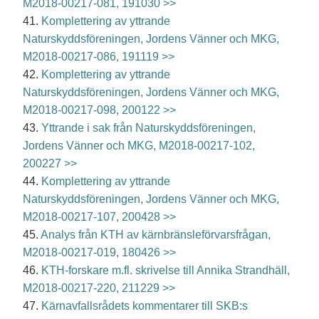
M2018-00217-081, 191030 >>
41.
Komplettering av yttrande
Naturskyddsföreningen, Jordens Vänner och MKG,
M2018-00217-086, 191119 >>
42.
Komplettering av yttrande
Naturskyddsföreningen, Jordens Vänner och MKG,
M2018-00217-098, 200122 >>
43.
Yttrande i sak från Naturskyddsföreningen,
Jordens Vänner och MKG, M2018-00217-102,
200227 >>
44.
Komplettering av yttrande
Naturskyddsföreningen, Jordens Vänner och MKG,
M2018-00217-107, 200428 >>
45.
Analys från KTH av kärnbränsleförvarsfrågan,
M2018-00217-019, 180426 >>
46.
KTH-forskare m.fl. skrivelse till Annika Strandhäll,
M2018-00217-220, 211229 >>
47.
Kärnavfallsrådets kommentarer till SKB:s