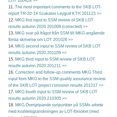
LOT 200428 >>
11.
The most important comments to the SKB LOT-
report TR-20-14 Szakalos Leygraf KTH 201123 >>
12.
MKG first input to SSM review of SKB LOT
results autumn 2020 201008 (corrected) >>
13.
MKG svar på frågor från SSM till MKG angående
första skrivelse om LOT 201028 >>
14.
MKG second input to SSM review of SKB LOT
results autumn 2020 201109 >>
15.
MKG third input to SSM review of SKB LOT
results autumn 2020 201211 >>
16.
Correction and follow-up comments MKG Third
input from MKG to the SSM quality assurance review
of the SKB LOT project corrosion results 201217 >>
17.
MKG fourth input to SSM review of SKB LOT
results autumn 2020 210305 >>
18.
MKG Övergripande synpunkter på SSMs arbete
med kvalitetsgranskningen av LOT-försöket (med