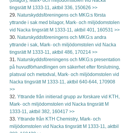
(bilagor), Mark- och miljödomstolen vid Nacka
tingsrätt M 1333-11, aktbil 336, 150626 >>
29.
Naturskyddsföreningens och MKG:s första
yttrande i sak med bilagor, Mark- och miljödomstolen
vid Nacka tingsrätt M 1333-11, aktbil 401, 160531 >>
30.
Naturskyddsföreningens och MKG:s andra
yttrande i sak, Mark- och miljödomstolen vid Nacka
tingsrätt M 1333-11, aktbil 486, 170214 >>
31.
Naturskyddsföreningens och MKG:s presentation
på huvudförhandlingen om säkerhet efter förslutning,
platsval och metodval, Mark- och miljödomstolen vid
Nacka tingsrätt M 1333-11, aktbil 640-644, 170908
>>
32.
Yttrande från initierad grupp av forskare vid KTH,
Mark- och miljödomstolen vid Nacka tingsrätt M
1333-11, aktbil 382, 160417 >>
33.
Yttrande från KTH Chemistry, Mark- och
miljödomstolen vid Nacka tingsrätt M 1333-11, aktbil