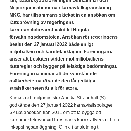
län, Naturskyddsföreningen Östhammar och
Miljöorganisationernas kärnavfallsgranskning,
MKG, har tillsammans skickat in en ansökan om
rättsprövning av regeringens
kärnbränsleförvarsbeslut till Högsta
förvaltningsdomstolen. Ansökan rör regeringens
beslut den 27 januari 2022 både enligt
miljöbalken och kärntekniklagen. Föreningarna
anser att besluten strider mot miljöbalkens
rättsregler och bygger på felaktiga bedömningar.
Föreningarna menar att de kvarstående
osäkerheterna rörande den långsiktiga
strålsäkerheten är allt för stora.
Klimat- och miljöminister Annika Strandhäll (S)
godkände den 27 januari 2022 kärnavfallsbolaget
SKB:s ansökan från 2011 om att få bygga ett
kärnbränsleförvar vid Forsmarks kärnkraftverk och en
inkapslingsanläggning, Clink, i anslutning till