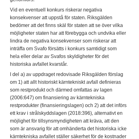
Vid en eventuell konkurs riskerar negativa
konsekvenser att uppstå för staten. Riksgälden
bedömer att det finns skäl för staten att se över vilka
möjligheter staten har att förebygga och undvika eller
lindra de negativa konsekvenser som riskerar att
inträffa om Svafo försätts i konkurs samtidigt som
hela eller delar av Svafos skyldigheter för det
historiska avfallet kvarstår.
I del a) av uppdraget redovisade Riksgälden förslag
om 1) att allt historiskt kärntekniskt avfall definieras
som restprodukt och därmed omfattas av lagen
(2006:647) om finansiering av kärntekniska
restprodukter (finansieringslagen) och 2) att det införs
ett krav i strålskyddslagen (2018:396), alternativt en
möjlighet för tillsynsmyndigheten att kräva, att den
som är ansvarig för att omhänderta det historiska icke
kärntekniska avfallet ställer säkerhet för de kostnader