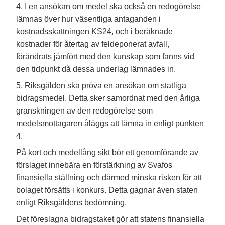
4. I en ansökan om medel ska också en redogörelse
lämnas över hur väsentliga antaganden i
kostnadsskattningen KS24, och i beräknade
kostnader för återtag av feldeponerat avfall,
förändrats jämfört med den kunskap som fanns vid
den tidpunkt då dessa underlag lämnades in.
5. Riksgälden ska pröva en ansökan om statliga
bidragsmedel. Detta sker samordnat med den årliga
granskningen av den redogörelse som
medelsmottagaren åläggs att lämna in enligt punkten
4.
På kort och medellång sikt bör ett genomförande av
förslaget innebära en förstärkning av Svafos
finansiella ställning och därmed minska risken för att
bolaget försätts i konkurs. Detta gagnar även staten
enligt Riksgäldens bedömning.
Det föreslagna bidragstaket gör att statens finansiella