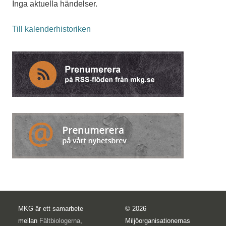
Inga aktuella händelser.
Till kalenderhistoriken
MKG är ett samarbete
© 2026
mellan
Fältbiologerna
,
Miljöorganisationernas