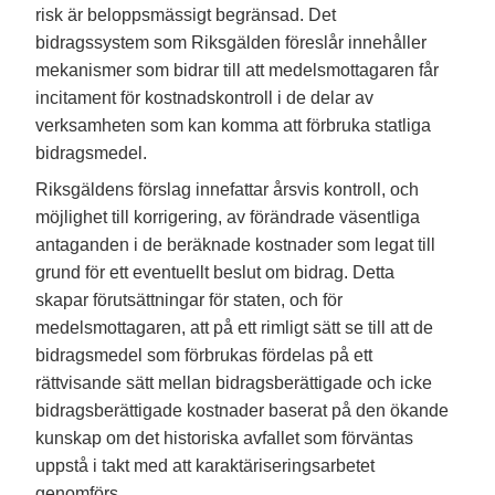
risk är beloppsmässigt begränsad. Det
bidragssystem som Riksgälden föreslår innehåller
mekanismer som bidrar till att medelsmottagaren får
incitament för kostnadskontroll i de delar av
verksamheten som kan komma att förbruka statliga
bidragsmedel.
Riksgäldens förslag innefattar årsvis kontroll, och
möjlighet till korrigering, av förändrade väsentliga
antaganden i de beräknade kostnader som legat till
grund för ett eventuellt beslut om bidrag. Detta
skapar förutsättningar för staten, och för
medelsmottagaren, att på ett rimligt sätt se till att de
bidragsmedel som förbrukas fördelas på ett
rättvisande sätt mellan bidragsberättigade och icke
bidragsberättigade kostnader baserat på den ökande
kunskap om det historiska avfallet som förväntas
uppstå i takt med att karaktäriseringsarbetet
genomförs.