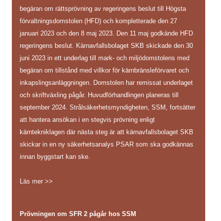
begäran om rättsprövning av regeringens beslut till Högsta
förvaltningsdomstolen (HFD) och kompletterade den 27
januari 2023 och den 8 maj 2023. Den 11 maj godkände HFD
regeringens beslut. Kärnavfallsbolaget SKB skickade den 30
juni 2023 in ett underlag till mark- och miljödomstolens med
begäran om tillstånd med villkor för kärnbränsleförvaret och
inkapslingsanläggningen. Domstolen har remissat underlaget
och skriftväxling pågår. Huvudförhandlingen planeras till
september 2024. Strålsäkerhetsmyndigheten, SSM, fortsätter
att hantera ansökan i en stegvis prövning enligt
kärntekniklagen där nästa steg är att kärnavfallsbolaget SKB
skickar in en ny säkerhetsanalys PSAR som ska godkännas
innan byggstart kan ske.
Läs mer >>
Prövningen om SFR 2 pågår hos SSM