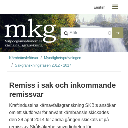
Kontaktmeny
Hoppa till huvudinnehåll
English
Länkstig
Kärnbränsleförvar
Myndighetsprövningen
Sakgranskningsfasen 2012 - 2017
Remiss i sak och inkommande
remissvar
Kraftindustrins kärnavfallsgranskning SKB:s ansökan
om ett slutförvar för använt kärnbränsle skickades
den 28 april 2014 för andra gången skickats ut på
remiss av Strålsäkerhetsmyndigheten för