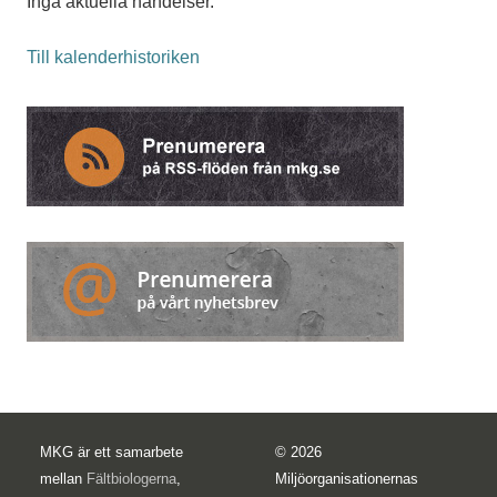
Inga aktuella händelser.
Till kalenderhistoriken
MKG är ett samarbete
© 2026
mellan
Fältbiologerna
,
Miljöorganisationernas