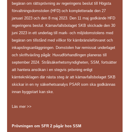
begäran om rättsprövning av regeringens beslut till Högsta
förvaltningsdomstolen (HFD) och kompletterade den 27
januari 2023 och den 8 maj 2023. Den 11 maj godkände HFD
regeringens beslut. Kärnavfallsbolaget SKB skickade den 30
juni 2023 in ett underlag till mark- och miljödomstolens med
begäran om tillstånd med villkor för kärnbränsleförvaret och
inkapslingsanläggningen. Domstolen har remissat underlaget
och skriftväxling pågår. Huvudförhandlingen planeras till
september 2024. Strålsäkerhetsmyndigheten, SSM, fortsätter
att hantera ansökan i en stegvis prövning enligt
kärntekniklagen där nästa steg är att kärnavfallsbolaget SKB
skickar in en ny säkerhetsanalys PSAR som ska godkännas
innan byggstart kan ske.
Läs mer >>
Prövningen om SFR 2 pågår hos SSM