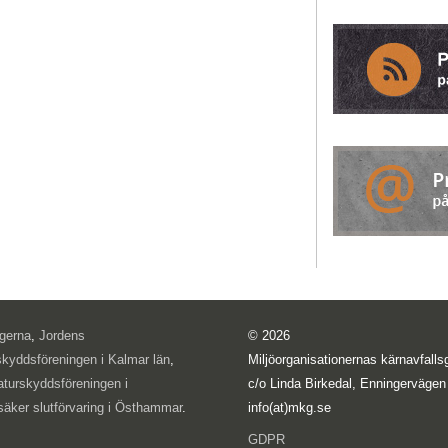
ogerna
,
Jordens
© 2026
skyddsföreningen i Kalmar län
,
Miljöorganisationernas kärnavfal
aturskyddsföreningen i
c/o Linda Birkedal, Enningervägen
säker slutförvaring i Östhammar
.
info(at)mkg.se
GDPR