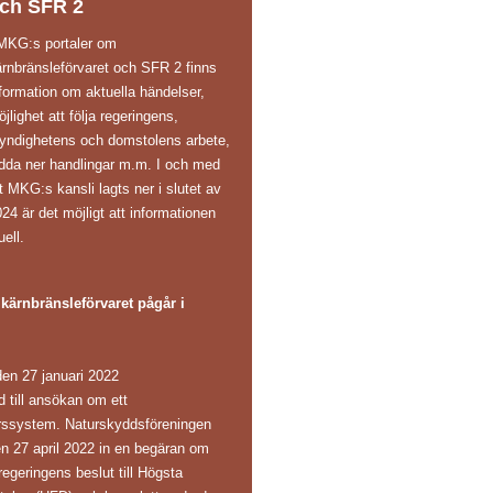
ch SFR 2
 MKG:s portaler om
ärnbränsleförvaret och SFR 2 finns
formation om aktuella händelser,
jlighet att följa regeringens,
yndighetens och domstolens arbete,
adda ner handlingar m.m. I och med
t MKG:s kansli lagts ner i slutet av
24 är det möjligt att informationen
uell.
ärnbränsleförvaret pågår i
en 27 januari 2022
ånd till ansökan om ett
arssystem. Naturskyddsföreningen
en 27 april 2022 in en begäran om
regeringens beslut till Högsta