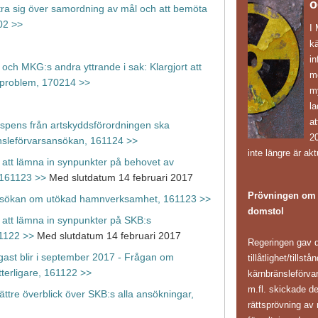
o
 yttra sig över samordning av mål och att bemöta
02 >>
I
k
in
ch MKG:s andra yttrande i sak: Klargjort att
mö
nsproblem, 170214 >>
m
l
at
spens från artskyddsförordningen ska
20
nsleförvarsansökan, 161124 >>
inte längre är akt
le att lämna in synpunkter på behovet av
 161123 >>
Med slutdatum 14 februari 2017
Prövningen om k
ansökan om utökad hamnverksamhet, 161123 >>
domstol
le att lämna in synpunkter på SKB:s
1122 >>
Med slutdatum 14 februari 2017
Regeringen gav d
igast blir i september 2017 - Frågan om
tillåtlighet/tillst
terligare, 161122 >>
kärnbränsleförv
m.fl. skickade d
bättre överblick över SKB:s alla ansökningar,
rättsprövning av 