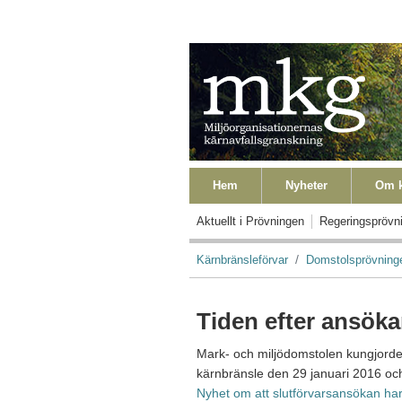
Hoppa till huvudinnehåll
Primära länkar
Hem
Nyheter
Om k
Primära länkar Level2
Aktuellt i Prövningen
Regeringsprövn
Länkstig
Kärnbränsleförvar
Domstolsprövning
Tiden efter ansök
Mark- och miljödomstolen kungjorde
kärnbränsle den 29 januari 2016 och
Nyhet om att slutförvarsansökan har