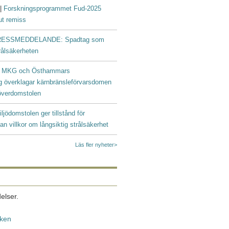
 |
Forskningsprogrammet Fud-2025
ut remiss
ESSMEDDELANDE: Spadtag som
trålsäkerheten
|
MKG och Östhammars
g överklagar kärnbränsleförvarsdomen
ööverdomstolen
iljödomstolen ger tillstånd för
an villkor om långsiktig strålsäkerhet
Läs fler nyheter>
elser.
iken