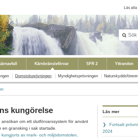
Konta
Läs alla
ärnavfall
Kärnbränsleförvar
SFR 2
Yttranden
ingen
Domstolsprövningen
Myndighetsprövningen
Naturskyddsföreni
en
ans kungörelse
Läs mer
 ansökan om ett slutförvarssystem för använt
Fortsatt prövn
 en gransking i sak startade.
2024
 kungjorts av mark- och miljödomstolen,