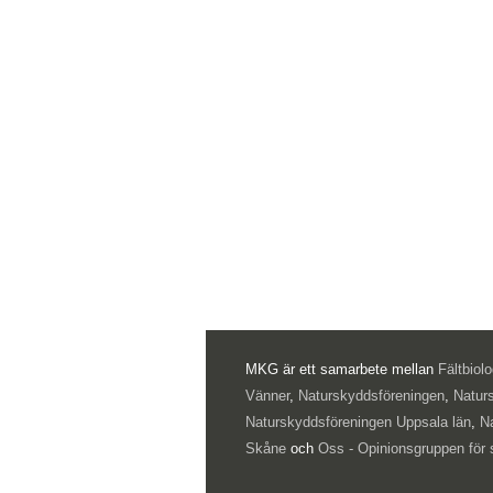
MKG är ett samarbete mellan
Fältbiol
Vänner
,
Naturskyddsföreningen
,
Natur
Naturskyddsföreningen Uppsala län
,
N
Skåne
och
Oss - Opinionsgruppen för 