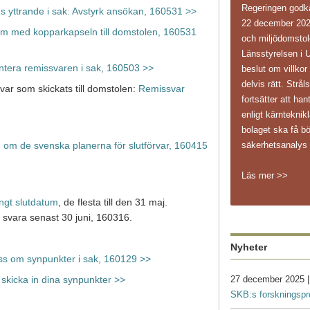
Regeringen godk
 yttrande i sak: Avstyrk ansökan, 160531 >>
22 december 202
lem med kopparkapseln till domstolen, 160531
och miljödomstole
Länsstyrelsen i 
tera remissvaren i sak, 160503 >>
beslut om villkor
delvis rätt. Str
ssvar som skickats till domstolen:
Remissvar
fortsätter att ha
enligt kärnteknikl
bolaget ska få bö
säkerhetsanaly
d om de svenska planerna för slutförvar, 160415
Läs mer >>
ängt slutdatum
, de flesta till den 31 maj.
svara senast 30 juni, 160316.
Nyheter
ss om synpunkter i sak, 160129 >>
27 december 2025 
 skicka in dina synpunkter >>
SKB:s forskningsp