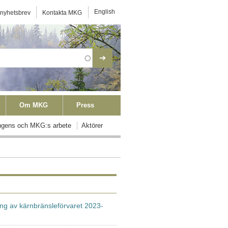
ktmeny
English
 nyhetsbrev
Kontakta MKG
Om MKG
Press
ngens och MKG:s arbete
Aktörer
ing av kärnbränsleförvaret 2023-