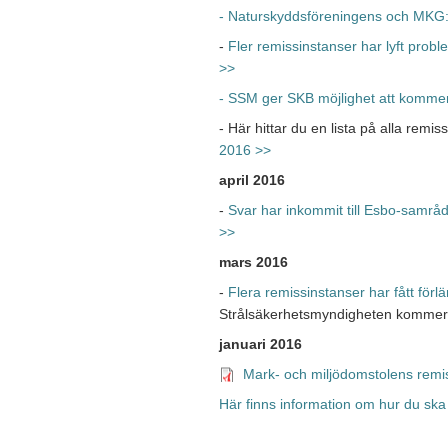
- Naturskyddsföreningens och MKG:s
-
Fler remissinstanser har lyft prob
>>
- SSM ger SKB möjlighet att kommen
- Här hittar du en lista på alla remi
2016 >>
april 2016
-
Svar har inkommit till Esbo-samrå
>>
mars 2016
-
Flera remissinstanser har fått förl
Strålsäkerhetsmyndigheten kommer 
januari 2016
Mark- och miljödomstolens remi
Här finns information om hur du ska