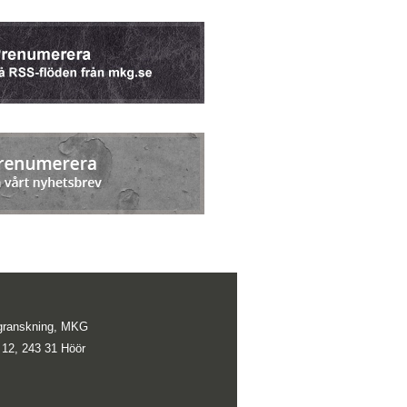
lsgranskning, MKG
 12, 243 31 Höör