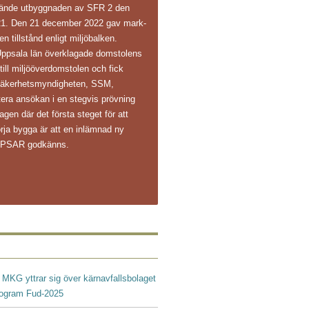
ände utbyggnaden av SFR 2 den
1. Den 21 december 2022 gav mark-
n tillstånd enligt miljöbalken.
Uppsala län överklagade domstolens
 till miljööverdomstolen och fick
ålsäkerhetsmyndigheten, SSM,
ntera ansökan i en stegvis prövning
agen där det första steget för att
rja bygga är att en inlämnad ny
s PSAR godkänns.
|
MKG yttrar sig över kärnavfallsbolaget
rogram Fud-2025