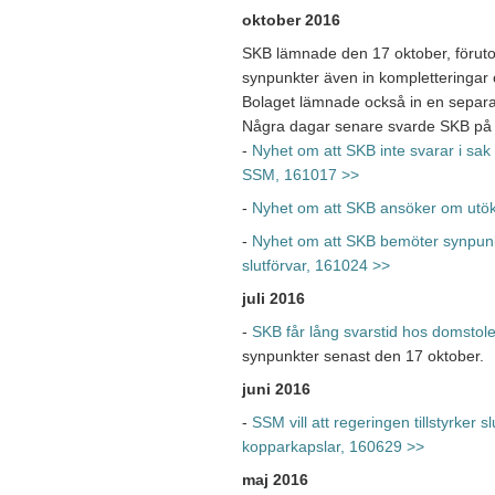
oktober 2016
SKB lämnade den 17 oktober, förut
synpunkter även in kompletteringar
Bolaget lämnade också in en sepa
Några dagar senare svarde SKB på
-
Nyhet om att SKB inte svarar i sak 
SSM, 161017 >>
-
Nyhet om att SKB ansöker om ut
-
Nyhet om att SKB bemöter synpunk
slutförvar, 161024 >>
juli 2016
-
SKB får lång svarstid hos domstol
synpunkter senast den 17 oktober.
juni 2016
-
SSM vill att regeringen tillstyrker
kopparkapslar, 160629 >>
maj 2016