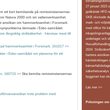
förvaltningsdoms
27 januari 2023 
godkände HFD reg
om ett kort bemötande på remissinstansernas
SKB skickade den 
 om Natura 2000 och sin vattenverksamhet.
mark- och miljöd
rat ansökan om hamnverksamhet i Forsmark.
med villkor för k
 synpunkterna lämnade i Esbo-samrådet.
inkapslingsanläg
om långsiktig strålsäkerhet - hänvisar mest till
underlaget och sk
Huvudförhandling
ökad hamnverksamhet i Forsmark, 161017 >>
2024. Strålsäker
ter i Esbo-samrådet om planerna för ett
hantera ansökan i
kärntekniklagen d
kärnavfallsbolag
säkerhetsanaly
en, 160715 >>
Ska bemöta remissinstansernas
byggstart kan sk
Läs mer >>
 slutförvarsansökan trots problem med
Prövningen om