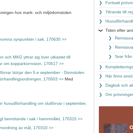
Fortsatt prövn
Yttrande till 
skningen hos mark- och miljödomstolen:
Huvudförhandl
Tiden efter a
Remissva
inkomna synpunkter i sak, 170630 >>
Remissva
Svar från
 och MKG yttrar sig över utkastet till
ar om kopparkorrosion, 170517 >>
Komplettering
förvar börjar den 5:e september - Domstolen
Här finns ansö
å förhandlingsordningen, 170503 >>
Med
Dagbok och ak
Om prövningen 
ör huvudförhandling om slutförvar i september,
ligt bemötande i sak i hamnmålet, 170315 >>
O
samordning av mål, 170310 >>