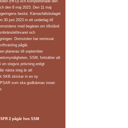
tolen (HFD) och kompletterade den
och den 8 maj 2023. Den 11 maj
eringens beslut. Kärnavfallsbolaget
30 juni 2023 in ett underlag till
omstolens med begäran om tillstånd
ärnbränsleförvaret och
gningen. Domstolen har remissat
riftväxling pågår.
en planeras till september
hetsmyndigheten, SSM, fortsätter att
 en stegvis prövning enligt
är nästa steg är att
et SKB skickar in en ny
s PSAR som ska godkännas innan
e.
 SFR 2 pågår hos SSM