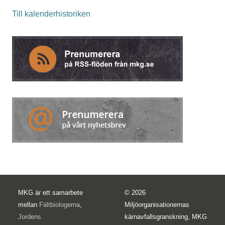
Till kalenderhistoriken
MKG är ett samarbete
© 2026
mellan
Fältbiologerna
,
Miljöorganisationernas
Jordens
kärnavfallsgranskning, MKG