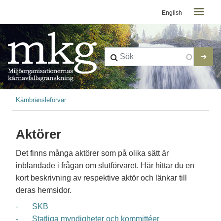
Kontaktmeny
Hoppa till huvudinnehåll
English
Länkstig
Kärnbränsleförvar
Aktörer
Det finns många aktörer som på olika sätt är
inblandade i frågan om slutförvaret. Här hittar du en
kort beskrivning av respektive aktör och länkar till
deras hemsidor.
- SKB
- Statliga myndigheter och kommittéer