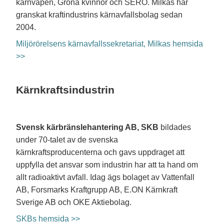
kärnvapen, Gröna kvinnor och SERO. Milkas har
granskat kraftindustrins kärnavfallsbolag sedan
2004.
Miljörörelsens kärnavfallssekretariat, Milkas hemsida
>>
Kärnkraftsindustrin
Svensk kärbränslehantering AB, SKB
bildades
under 70-talet av de svenska
kärnkraftsproducenterna och gavs uppdraget att
uppfylla det ansvar som industrin har att ta hand om
allt radioaktivt avfall. Idag ägs bolaget av Vattenfall
AB, Forsmarks Kraftgrupp AB, E.ON Kärnkraft
Sverige AB och OKE Aktiebolag.
SKBs hemsida >>