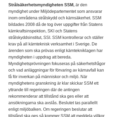
Strålsäkerhetsmyndigheten SSM,
är den
myndighet under Miljödepartementet som ansvarar
inom områdena strålskydd och kärnsäkerhet. SSM
bildades 2008 då de tog över uppgifter från Statens
kärnkraftsinspektion, SKI och Statens
strålskyddsinstitut, SSI. SSM kontrollerar och ställer
krav på all kärnteknisk verksamhet i Sverige. De
ärenden som ska prövas enligt kärntekniklagen har
myndigheten i uppdrag att bereda.
Myndighetsprövningen fokuseras på säkerhetsfrågor
och vad anläggningar för förvaring av kärnavfall kan
få för inverkan på människor och miljö. När
myndighetens granskning är klar skickar SSM ett
yttrande till regeringen där de antingen
rekommenderar att tillstånd ska ges eller att
ansökningarna ska avslås. Beslutet tas parallellt
enligt miljöbalken. Om regeringen beslutar att
tillstånd ska ges så kommer SSM att meddela villkor