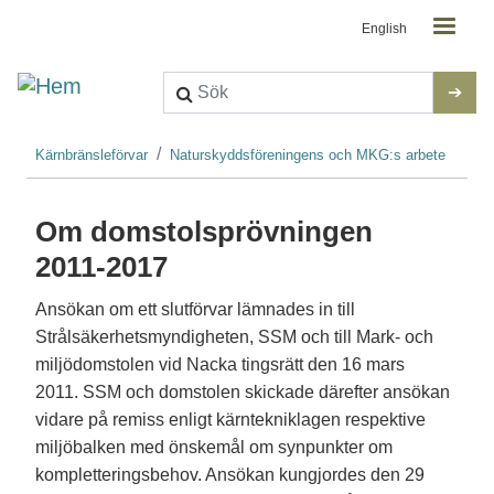
Kontaktmeny
Hoppa till huvudinnehåll
English
Länkstig
Kärnbränsleförvar
Naturskyddsföreningens och MKG:s arbete
Om domstolsprövningen
2011-2017
Ansökan om ett slutförvar lämnades in till
Strålsäkerhetsmyndigheten, SSM och till Mark- och
miljödomstolen vid Nacka tingsrätt den 16 mars
2011. SSM och domstolen skickade därefter ansökan
vidare på remiss enligt kärntekniklagen respektive
miljöbalken med önskemål om synpunkter om
kompletteringsbehov. Ansökan kungjordes den 29