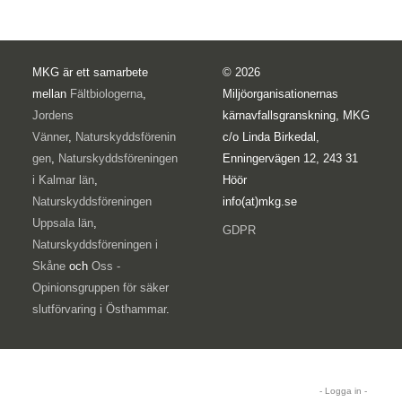
MKG är ett samarbete
© 2026
mellan
Fältbiologerna
,
Miljöorganisationernas
Jordens
kärnavfallsgranskning, MKG
Vänner
,
Naturskyddsförenin
c/o Linda Birkedal,
gen
,
Naturskyddsföreningen
Enningervägen 12, 243 31
i Kalmar län
,
Höör
Naturskyddsföreningen
info(at)mkg.se
Uppsala län
,
GDPR
Naturskyddsföreningen i
Skåne
och
Oss -
Opinionsgruppen för säker
slutförvaring i Östhammar
.
- Logga in -