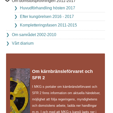
Om domstolsprövningen 2011-2017
Huvudförhandling hösten 2017
Efter kungörelsen 2016 - 2017
Kompletteringsfasen 2011-2015
Om samrådet 2002-2010
Vårt diarium
Om kärnbränsleförvaret och
SFR 2
I MKG:s portaler om kärnbränsleförvaret och
SFR 2 finns information om aktuella händelser,
möjlighet att följa regeringens, myndighetens
och domstolens arbete, ladda ner handlingar
m.m. I och med att MKG:s kansli lagts ner i