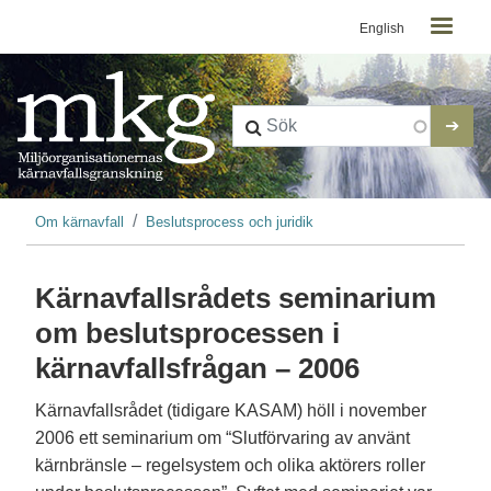
Kontaktmeny
Hoppa till huvudinnehåll
English
Länkstig
Om kärnavfall
Beslutsprocess och juridik
Kärnavfallsrådets seminarium
om beslutsprocessen i
kärnavfallsfrågan – 2006
Kärnavfallsrådet (tidigare KASAM) höll i november
2006 ett seminarium om “Slutförvaring av använt
kärnbränsle – regelsystem och olika aktörers roller