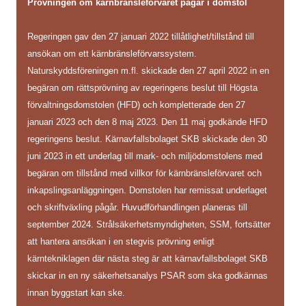
Prövningen om kärnbränsleförvaret pågår i domstol
Regeringen gav den 27 januari 2022 tillåtlighet/tillstånd till
ansökan om ett kärnbränsleförvarssystem.
Naturskyddsföreningen m.fl. skickade den 27 april 2022 in en
begäran om rättsprövning av regeringens beslut till Högsta
förvaltningsdomstolen (HFD) och kompletterade den 27
januari 2023 och den 8 maj 2023. Den 11 maj godkände HFD
regeringens beslut. Kärnavfallsbolaget SKB skickade den 30
juni 2023 in ett underlag till mark- och miljödomstolens med
begäran om tillstånd med villkor för kärnbränsleförvaret och
inkapslingsanläggningen. Domstolen har remissat underlaget
och skriftväxling pågår. Huvudförhandlingen planeras till
september 2024. Strålsäkerhetsmyndigheten, SSM, fortsätter
att hantera ansökan i en stegvis prövning enligt
kärntekniklagen där nästa steg är att kärnavfallsbolaget SKB
skickar in en ny säkerhetsanalys PSAR som ska godkännas
innan byggstart kan ske.