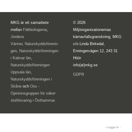
MKG är ett samarbete
© 2026
mellan
Fältbiologerna
,
Miljöorganisationernas
Jordens
kärnavfallsgranskning, MKG
Vänner
,
Naturskyddsförenin
c/o Linda Birkedal,
gen
,
Naturskyddsföreningen
Enningervägen 12, 243 31
i Kalmar län
,
Höör
Naturskyddsföreningen
info(at)mkg.se
Uppsala län
,
GDPR
Naturskyddsföreningen i
Skåne
och
Oss -
Opinionsgruppen för säker
slutförvaring i Östhammar
.
- Logga in -