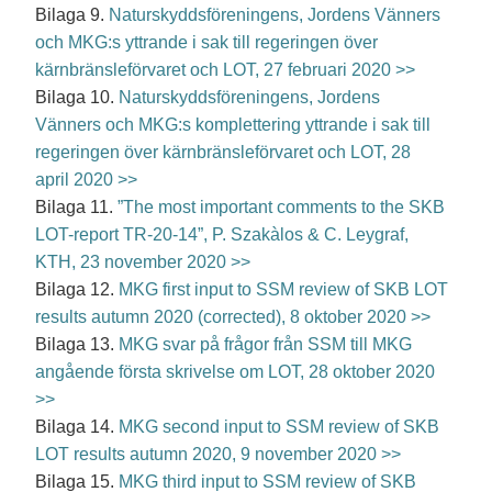
Bilaga
9.
Naturskyddsföreningens, Jordens Vänners
och MKG:s yttrande i sak till regeringen över
kärnbränsleförvaret och LOT, 27 februari 2020 >>
Bilaga
10.
Naturskyddsföreningens, Jordens
Vänners och MKG:s komplettering yttrande i sak till
regeringen över kärnbränsleförvaret och LOT, 28
april 2020 >>
Bilaga
11.
”The most important comments to the SKB
LOT-report TR-20-14”, P. Szakàlos & C. Leygraf,
KTH, 23 november 2020 >>
Bilaga
12.
MKG first input to SSM review of SKB LOT
results autumn 2020 (corrected), 8 oktober 2020 >>
Bilaga
13.
MKG svar på frågor från SSM till MKG
angående första skrivelse om LOT, 28 oktober 2020
>>
Bilaga
14.
MKG second input to SSM review of SKB
LOT results autumn 2020, 9 november 2020 >>
Bilaga
15.
MKG third input to SSM review of SKB