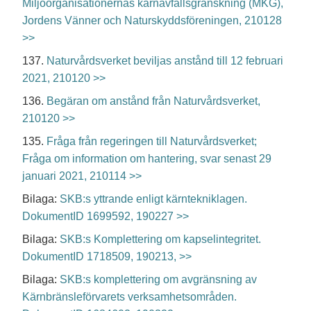
Miljöorganisationernas kärnavfallsgranskning (MKG),
Jordens Vänner och Naturskyddsföreningen, 210128
>>
137.
Naturvårdsverket beviljas anstånd till 12 februari
2021, 210120 >>
136.
Begäran om anstånd från Naturvårdsverket,
210120 >>
135.
Fråga från regeringen till Naturvårdsverket;
Fråga om information om hantering, svar senast 29
januari 2021, 210114 >>
Bilaga:
SKB:s yttrande enligt kärntekniklagen.
DokumentID 1699592, 190227 >>
Bilaga:
SKB:s Komplettering om kapselintegritet.
DokumentID 1718509, 190213, >>
Bilaga:
SKB:s komplettering om avgränsning av
Kärnbränsleförvarets verksamhetsområden.