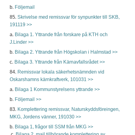
b.
Följemail
85.
Skrivelse med remissvar för synpunkter till SKB,
191119 >>
a.
Bilaga 1. Yttrande från forskare på KTH och
J.Linder >>
b.
Bilaga 2. Yttrande från Högskolan i Halmstad >>
c.
Bilaga 3. Yttrande från Kärnavfallsrådet >>
84.
Remissvar lokala säkerhetsnämnden vid
Oskarshamns kärnkraftverk, 101031 >>
a.
Bilaga 1 Kommunstyrelsens yttrande >>
b.
Följemail >>
83.
Komplettering remissvar, Naturskyddsföreingen,
MKG, Jordens vänner, 191030 >>
b.
Bilaga 1, frågor till SSM från MKG >>
c.
Bilaga 2, mail tillhörande komplettering av