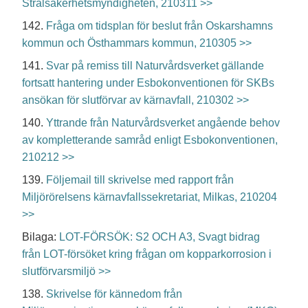
Strålsäkerhetsmyndigheten, 210311 >>
142.
Fråga om tidsplan för beslut från Oskarshamns
kommun och Östhammars kommun, 210305 >>
141.
Svar på remiss till Naturvårdsverket gällande
fortsatt hantering under Esbokonventionen för SKBs
ansökan för slutförvar av kärnavfall, 210302 >>
140.
Yttrande från Naturvårdsverket angående behov
av kompletterande samråd enligt Esbokonventionen,
210212 >>
139.
Följemail till skrivelse med rapport från
Miljörörelsens kärnavfallssekretariat, Milkas, 210204
>>
Bilaga:
LOT-FÖRSÖK: S2 OCH A3, Svagt bidrag
från LOT-försöket kring frågan om kopparkorrosion i
slutförvarsmiljö >>
138.
Skrivelse för kännedom från