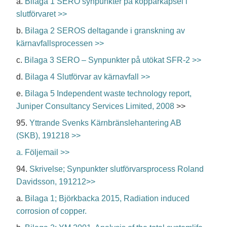
a.
Bilaga 1 SERO synpunkter på kopparkapsel i
slutförvaret >>
b.
Bilaga 2 SEROS deltagande i granskning av
kärnavfallsprocessen >>
c.
Bilaga 3 SERO – Synpunkter på utökat SFR-2 >>
d.
Bilaga 4 Slutförvar av kärnavfall >>
e.
Bilaga 5 Independent waste technology report,
Juniper Consultancy Services Limited, 2008
>>
95.
Yttrande Svenks Kärnbränslehantering AB
(SKB), 191218 >>
a. Följemail >>
94.
Skrivelse; Synpunkter slutförvarsprocess Roland
Davidsson, 191212>>
a.
Bilaga 1; Björkbacka 2015, Radiation induced
corrosion of copper.