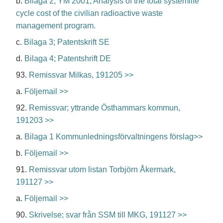
b.
Bilaga 2; YM 2001, Analysis of the total systemlife
cycle cost of the civilian radioactive waste
management program.
c.
Bilaga 3; Patentskrift SE
d.
Bilaga 4; Patentshrift DE
93.
Remissvar Milkas, 191205 >>
a.
Följemail >>
92.
Remissvar; yttrande Östhammars kommun,
191203 >>
a.
Bilaga 1 Kommunledningsförvaltningens förslag>>
b.
Följemail >>
91.
Remissvar utom listan Torbjörn Åkermark,
191127 >>
a.
Följemail >>
90.
Skrivelse; svar från SSM till MKG, 191127 >>