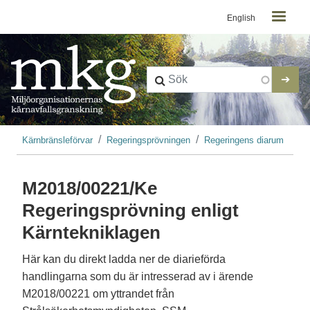
Kontaktmeny
Hoppa till huvudinnehåll
English
Länkstig
Kärnbränsleförvar
Regeringsprövningen
Regeringens diarum
M2018/00221/Ke
Regeringsprövning enligt
Kärntekniklagen
Här kan du direkt ladda ner de diarieförda
handlingarna som du är intresserad av i ärende
M2018/00221 om yttrandet från