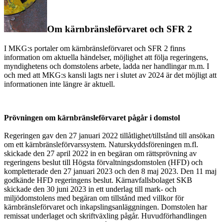
Om kärnbränsleförvaret och SFR 2
I MKG:s portaler om kärnbränsleförvaret och SFR 2 finns
information om aktuella händelser, möjlighet att följa regeringens,
myndighetens och domstolens arbete, ladda ner handlingar m.m. I
och med att MKG:s kansli lagts ner i slutet av 2024 är det möjligt att
informationen inte längre är aktuell.
Prövningen om kärnbränsleförvaret pågår i domstol
Regeringen gav den 27 januari 2022 tillåtlighet/tillstånd till ansökan
om ett kärnbränsleförvarssystem. Naturskyddsföreningen m.fl.
skickade den 27 april 2022 in en begäran om rättsprövning av
regeringens beslut till Högsta förvaltningsdomstolen (HFD) och
kompletterade den 27 januari 2023 och den 8 maj 2023. Den 11 maj
godkände HFD regeringens beslut. Kärnavfallsbolaget SKB
skickade den 30 juni 2023 in ett underlag till mark- och
miljödomstolens med begäran om tillstånd med villkor för
kärnbränsleförvaret och inkapslingsanläggningen. Domstolen har
remissat underlaget och skriftväxling pågår. Huvudförhandlingen