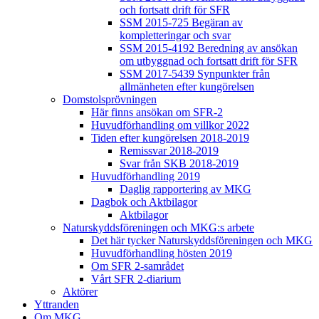
och fortsatt drift för SFR
SSM 2015-725 Begäran av
kompletteringar och svar
SSM 2015-4192 Beredning av ansökan
om utbyggnad och fortsatt drift för SFR
SSM 2017-5439 Synpunkter från
allmänheten efter kungörelsen
Domstolsprövningen
Här finns ansökan om SFR-2
Huvudförhandling om villkor 2022
Tiden efter kungörelsen 2018-2019
Remissvar 2018-2019
Svar från SKB 2018-2019
Huvudförhandling 2019
Daglig rapportering av MKG
Dagbok och Aktbilagor
Aktbilagor
Naturskyddsföreningen och MKG:s arbete
Det här tycker Naturskyddsföreningen och MKG
Huvudförhandling hösten 2019
Om SFR 2-samrådet
Vårt SFR 2-diarium
Aktörer
Yttranden
Om MKG