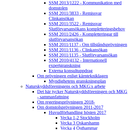
SSM 2013/1222 - Kommunikation med
domstolen
SSM 2011/3833 - Remissvar
Clinkansökan
SSM 2011/3522 - Remissvar
Slutförvarsansökans kompletteringsbehov
SSM 2011/2426 - Kompletteringar till
slutförvarsansökan
SSM 2011/1137 - Om tillståndsprövningen
SSM 2011/1136 - Clinkansökan
SSM 2011/1135 - Slutförvarsansökan
SSM 2010/4132 - Internationell
expertgranskning
Externa konsultuppdrag
Om prövningen enligt kärntekniklagen
Myndighetens granskningsplan
Naturskyddsföreningens och MKG:s arbete
Det här tycker Naturskyddsföreningen och MKG
- sammanfattning
Om regeringsprövningen 2018-
Om domstolsprövningen 2011-2017
Huvudförhandling hösten 2017
Vecka 1-2 Stockholm
Vecka 3 Oskarshamn
Vecka 4 Östhammar