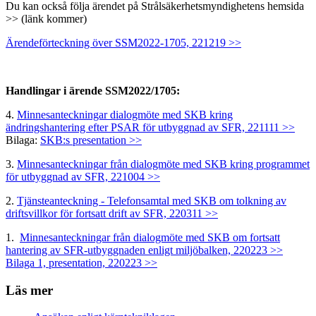
Du kan också följa ärendet på Strålsäkerhetsmyndighetens hemsida
>> (länk kommer)
Ärendeförteckning över SSM2022-1705, 221219 >>
Handlingar i ärende SSM2022/1705:
4.
Minnesanteckningar dialogmöte med SKB kring
ändringshantering efter PSAR för utbyggnad av SFR, 221111 >>
Bilaga:
SKB:s presentation >>
3.
Minnesanteckningar från dialogmöte med SKB kring programmet
för utbyggnad av SFR, 221004 >>
2.
Tjänsteanteckning - Telefonsamtal med SKB om tolkning av
driftsvillkor för fortsatt drift av SFR, 220311 >>
1.
Minnesanteckningar från dialogmöte med SKB om fortsatt
hantering av SFR-utbyggnaden enligt miljöbalken, 220223 >>
Bilaga 1, presentation, 220223 >>
Läs mer