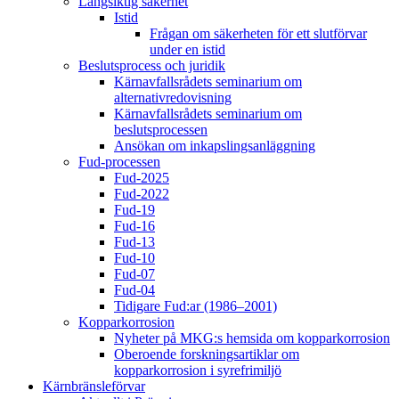
Långsiktig säkerhet
Istid
Frågan om säkerheten för ett slutförvar
under en istid
Beslutsprocess och juridik
Kärnavfallsrådets seminarium om
alternativredovisning
Kärnavfallsrådets seminarium om
beslutsprocessen
Ansökan om inkapslingsanläggning
Fud-processen
Fud-2025
Fud-2022
Fud-19
Fud-16
Fud-13
Fud-10
Fud-07
Fud-04
Tidigare Fud:ar (1986–2001)
Kopparkorrosion
Nyheter på MKG:s hemsida om kopparkorrosion
Oberoende forskningsartiklar om
kopparkorrosion i syrefrimiljö
Kärnbränsleförvar