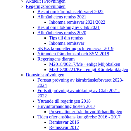
Aktuellt i Prövningen
Regeringsprövningen
Beslut om kärnbränsleförvaret 2022
Allmänhetens remiss 2021
Inkomna remissvar 2021/2022
Beslut om utökning av Clab 2021
Allmänhetens remiss 2020
Tips till din remiss
Inkomna remissvar
SKB:s komplettering och remissvar 2019
Yttranden från domstol och SSM 2018
Regeringens diarum
M2018/00217/Me - enligt Miljöbalken
M2018/00221/Ke - enligt Kärntekniklagen
Domstolsprövningen
Fortsatt prövning av kärnbränsleförvaret 2023-
2024
Fortsatt prövning av utökning av Clab 2021-
2022
Yttrande till regeringen 2018
Huvudförhandling hösten 2017
Presentationer från huvudförhandlingen
Tiden efter ansökans kungörelse 2016 - 2017
Remissvar 2016
Remissvar 2017