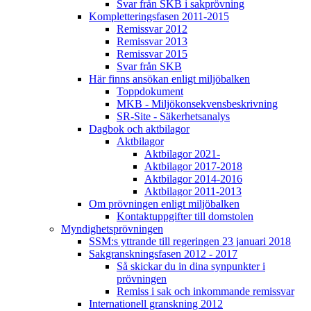
Svar från SKB i sakprövning
Kompletteringsfasen 2011-2015
Remissvar 2012
Remissvar 2013
Remissvar 2015
Svar från SKB
Här finns ansökan enligt miljöbalken
Toppdokument
MKB - Miljökonsekvensbeskrivning
SR-Site - Säkerhetsanalys
Dagbok och aktbilagor
Aktbilagor
Aktbilagor 2021-
Aktbilagor 2017-2018
Aktbilagor 2014-2016
Aktbilagor 2011-2013
Om prövningen enligt miljöbalken
Kontaktuppgifter till domstolen
Myndighetsprövningen
SSM:s yttrande till regeringen 23 januari 2018
Sakgranskningsfasen 2012 - 2017
Så skickar du in dina synpunkter i
prövningen
Remiss i sak och inkommande remissvar
Internationell granskning 2012