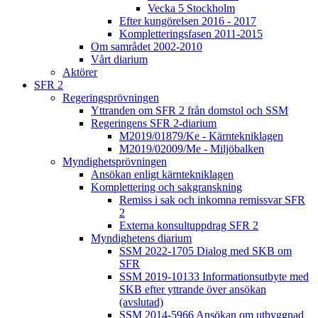
Vecka 5 Stockholm
Efter kungörelsen 2016 - 2017
Kompletteringsfasen 2011-2015
Om samrådet 2002-2010
Vårt diarium
Aktörer
SFR 2
Regeringsprövningen
Yttranden om SFR 2 från domstol och SSM
Regeringens SFR 2-diarium
M2019/01879/Ke - Kärntekniklagen
M2019/02009/Me - Miljöbalken
Myndighetsprövningen
Ansökan enligt kärntekniklagen
Komplettering och sakgranskning
Remiss i sak och inkomna remissvar SFR
2
Externa konsultuppdrag SFR 2
Myndighetens diarium
SSM 2022-1705 Dialog med SKB om
SFR
SSM 2019-10133 Informationsutbyte med
SKB efter yttrande över ansökan
(avslutad)
SSM 2014-5966 Ansökan om utbyggnad