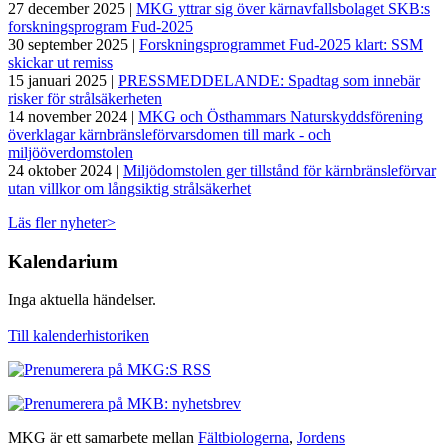
27 december 2025 |
MKG yttrar sig över kärnavfallsbolaget SKB:s
forskningsprogram Fud-2025
30 september 2025 |
Forskningsprogrammet Fud-2025 klart: SSM
skickar ut remiss
15 januari 2025 |
PRESSMEDDELANDE: Spadtag som innebär
risker för strålsäkerheten
14 november 2024 |
MKG och Östhammars Naturskyddsförening
överklagar kärnbränsleförvarsdomen till mark - och
miljööverdomstolen
24 oktober 2024 |
Miljödomstolen ger tillstånd för kärnbränsleförvar
utan villkor om långsiktig strålsäkerhet
Läs fler nyheter>
Kalendarium
Inga aktuella händelser.
Till kalenderhistoriken
MKG är ett samarbete mellan
Fältbiologerna
,
Jordens