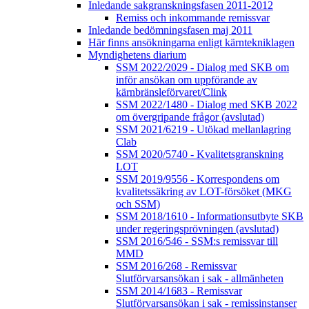
Inledande sakgranskningsfasen 2011-2012
Remiss och inkommande remissvar
Inledande bedömningsfasen maj 2011
Här finns ansökningarna enligt kärntekniklagen
Myndighetens diarium
SSM 2022/2029 - Dialog med SKB om
inför ansökan om uppförande av
kärnbränsleförvaret/Clink
SSM 2022/1480 - Dialog med SKB 2022
om övergripande frågor (avslutad)
SSM 2021/6219 - Utökad mellanlagring
Clab
SSM 2020/5740 - Kvalitetsgranskning
LOT
SSM 2019/9556 - Korrespondens om
kvalitetssäkring av LOT-försöket (MKG
och SSM)
SSM 2018/1610 - Informationsutbyte SKB
under regeringsprövningen (avslutad)
SSM 2016/546 - SSM:s remissvar till
MMD
SSM 2016/268 - Remissvar
Slutförvarsansökan i sak - allmänheten
SSM 2014/1683 - Remissvar
Slutförvarsansökan i sak - remissinstanser