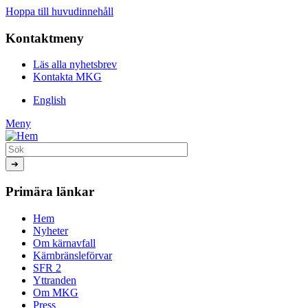
Hoppa till huvudinnehåll
Kontaktmeny
Läs alla nyhetsbrev
Kontakta MKG
English
Meny
Primära länkar
Hem
Nyheter
Om kärnavfall
Kärnbränsleförvar
SFR 2
Yttranden
Om MKG
Press