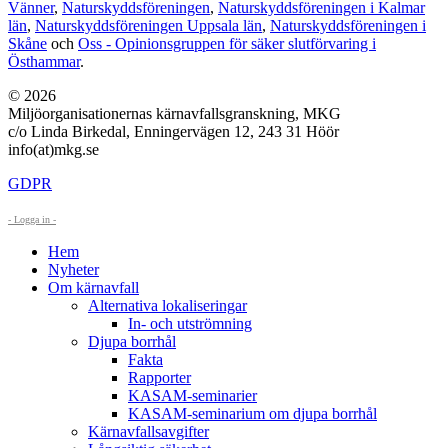
Vänner
,
Naturskyddsföreningen
,
Naturskyddsföreningen i Kalmar
län
,
Naturskyddsföreningen Uppsala län
,
Naturskyddsföreningen i
Skåne
och
Oss - Opinionsgruppen för säker slutförvaring i
Östhammar
.
© 2026
Miljöorganisationernas kärnavfallsgranskning, MKG
c/o Linda Birkedal, Enningervägen 12, 243 31 Höör
info(at)mkg.se
GDPR
- Logga in -
Hem
Nyheter
Om kärnavfall
Alternativa lokaliseringar
In- och utströmning
Djupa borrhål
Fakta
Rapporter
KASAM-seminarier
KASAM-seminarium om djupa borrhål
Kärnavfallsavgifter