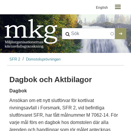
Kontaktmeny
Hoppa till huvudinnehåll
English
Länkstig
SFR 2
Domstolsprövningen
Dagbok och Aktbilagor
Dagbok
Ansökan om ett nytt slutförvar för kortlivat
rivningsavfall i Forsmark, SFR 2, vid befintliga
slutförvaret SFR, har fått målnummer M 7062-14. För
varje mål förs en dagbok hos domstolen där alla
ärenden och handlingar som rör målet antecknas