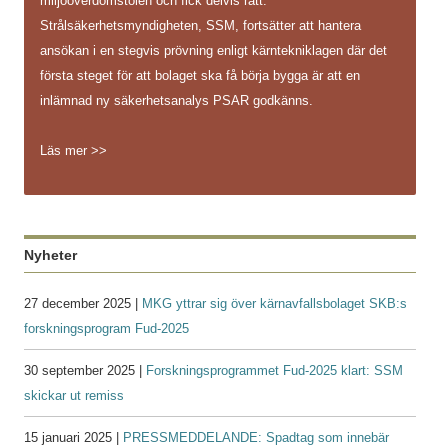
miljööverdomstolen och fick delvis rätt.
Strålsäkerhetsmyndigheten, SSM, fortsätter att hantera
ansökan i en stegvis prövning enligt kärntekniklagen där det
första steget för att bolaget ska få börja bygga är att en
inlämnad ny säkerhetsanalys PSAR godkänns.
Läs mer >>
Nyheter
27 december 2025 |
MKG yttrar sig över kärnavfallsbolaget SKB:s
forskningsprogram Fud-2025
30 september 2025 |
Forskningsprogrammet Fud-2025 klart: SSM
skickar ut remiss
15 januari 2025 |
PRESSMEDDELANDE: Spadtag som innebär