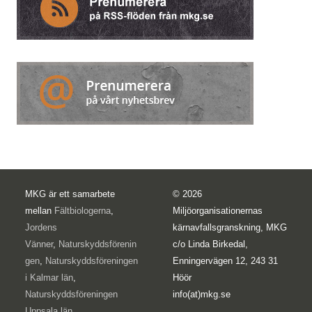
MKG är ett samarbete
© 2026
mellan
Fältbiologerna
,
Miljöorganisationernas
Jordens
kärnavfallsgranskning, MKG
Vänner
,
Naturskyddsförenin
c/o Linda Birkedal,
gen
,
Naturskyddsföreningen
Enningervägen 12, 243 31
i Kalmar län
,
Höör
Naturskyddsföreningen
info(at)mkg.se
Uppsala län
,