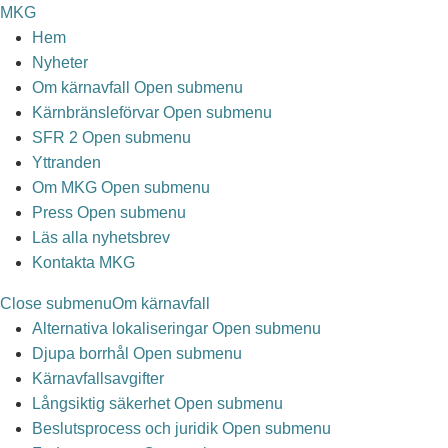
Hoppa till huvudinnehåll
MKG
Hem
Nyheter
Om kärnavfall
Open submenu
Kärnbränsleförvar
Open submenu
SFR 2
Open submenu
Yttranden
Om MKG
Open submenu
Press
Open submenu
Läs alla nyhetsbrev
Kontakta MKG
Close submenu
Om kärnavfall
Alternativa lokaliseringar
Open submenu
Djupa borrhål
Open submenu
Kärnavfallsavgifter
Långsiktig säkerhet
Open submenu
Beslutsprocess och juridik
Open submenu