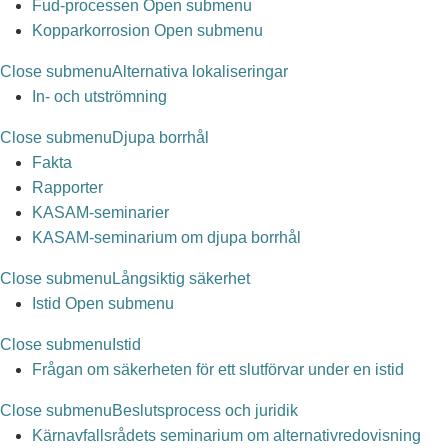
Fud-processen
Open submenu
Kopparkorrosion
Open submenu
Close submenu
Alternativa lokaliseringar
In- och utströmning
Close submenu
Djupa borrhål
Fakta
Rapporter
KASAM-seminarier
KASAM-seminarium om djupa borrhål
Close submenu
Långsiktig säkerhet
Istid
Open submenu
Close submenu
Istid
Frågan om säkerheten för ett slutförvar under en istid
Close submenu
Beslutsprocess och juridik
Kärnavfallsrådets seminarium om alternativredovisning