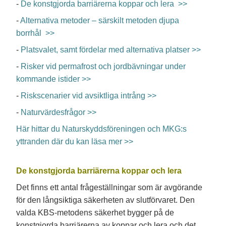
-
De konstgjorda barriärerna koppar och lera >>
-
Alternativa metoder – särskilt metoden djupa
borrhål >>
-
Platsvalet, samt fördelar med alternativa platser >>
-
Risker vid permafrost och jordbävningar under
kommande istider >>
-
Riskscenarier vid avsiktliga intrång >>
-
Naturvärdesfrågor >>
Här hittar du Naturskyddsföreningen och MKG:s
yttranden där du kan läsa mer >>
De konstgjorda barriärerna koppar och lera
Det finns ett antal frågeställningar som är avgörande
för den långsiktiga säkerheten av slutförvaret. Den
valda KBS-metodens säkerhet bygger på de
konstgjorda barriärerna av koppar och lera och det