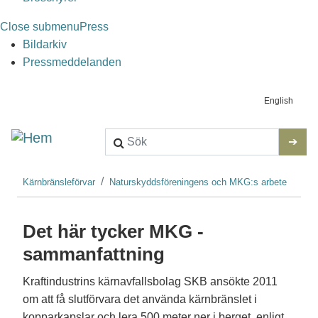
Close submenu
Press
Bildarkiv
Pressmeddelanden
Kontaktm
English
Länkstig
Kärnbränsleförvar
Naturskyddsföreningens och MKG:s arbete
Det här tycker MKG -
sammanfattning
Kraftindustrins kärnavfallsbolag SKB ansökte 2011
om att få slutförvara det använda kärnbränslet i
kopparkapslar och lera 500 meter ner i berget, enligt