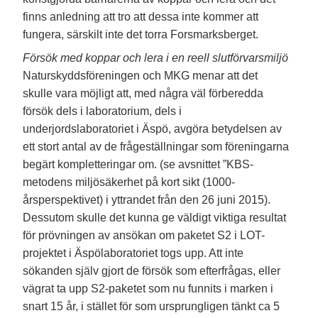
finns anledning att tro att dessa inte kommer att
fungera, särskilt inte det torra Forsmarksberget.
Försök med koppar och lera i en reell slutförvarsmiljö
Naturskyddsföreningen och MKG menar att det
skulle vara möjligt att, med några väl förberedda
försök dels i laboratorium, dels i
underjordslaboratoriet i Äspö, avgöra betydelsen av
ett stort antal av de frågeställningar som föreningarna
begärt kompletteringar om. (se avsnittet ”KBS-
metodens miljösäkerhet på kort sikt (1000-
årsperspektivet) i yttrandet från den 26 juni 2015).
Dessutom skulle det kunna ge väldigt viktiga resultat
för prövningen av ansökan om paketet S2 i LOT-
projektet i Äspölaboratoriet togs upp. Att inte
sökanden själv gjort de försök som efterfrågas, eller
vägrat ta upp S2-paketet som nu funnits i marken i
snart 15 år, i stället för som ursprungligen tänkt ca 5