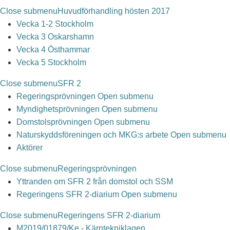
Close submenu
Huvudförhandling hösten 2017
Vecka 1-2 Stockholm
Vecka 3 Oskarshamn
Vecka 4 Östhammar
Vecka 5 Stockholm
Close submenu
SFR 2
Regeringsprövningen
Open submenu
Myndighetsprövningen
Open submenu
Domstolsprövningen
Open submenu
Naturskyddsföreningen och MKG:s arbete
Open submenu
Aktörer
Close submenu
Regeringsprövningen
Yttranden om SFR 2 från domstol och SSM
Regeringens SFR 2-diarium
Open submenu
Close submenu
Regeringens SFR 2-diarium
M2019/01879/Ke - Kärntekniklagen