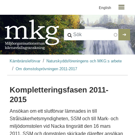
Kontaktmeny
Hoppa till huvudinnehåll
English
Länkstig
Kärnbränsleförvar
Naturskyddsföreningens och MKG:s arbete
Om domstolsprövningen 2011-2017
Kompletteringsfasen 2011-
2015
Ansökan om ett slutförvar lämnades in till
Strålsäkerhetsmyndigheten, SSM och till Mark- och
miljödomstolen vid Nacka tingsrätt den 16 mars
2011. SSM och domstolen skickade därefter ansökan