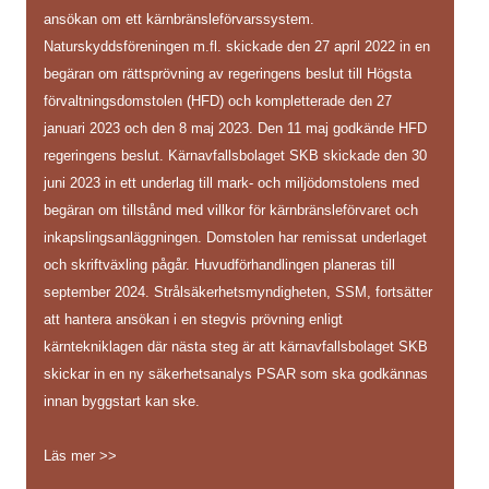
ansökan om ett kärnbränsleförvarssystem.
Naturskyddsföreningen m.fl. skickade den 27 april 2022 in en
begäran om rättsprövning av regeringens beslut till Högsta
förvaltningsdomstolen (HFD) och kompletterade den 27
januari 2023 och den 8 maj 2023. Den 11 maj godkände HFD
regeringens beslut. Kärnavfallsbolaget SKB skickade den 30
juni 2023 in ett underlag till mark- och miljödomstolens med
begäran om tillstånd med villkor för kärnbränsleförvaret och
inkapslingsanläggningen. Domstolen har remissat underlaget
och skriftväxling pågår. Huvudförhandlingen planeras till
september 2024. Strålsäkerhetsmyndigheten, SSM, fortsätter
att hantera ansökan i en stegvis prövning enligt
kärntekniklagen där nästa steg är att kärnavfallsbolaget SKB
skickar in en ny säkerhetsanalys PSAR som ska godkännas
innan byggstart kan ske.
Läs mer >>