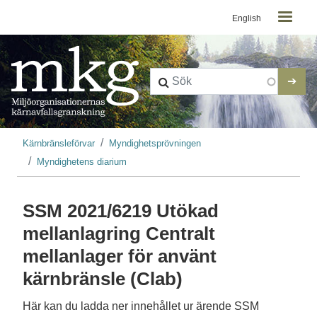
Kontaktmeny
Hoppa till huvudinnehåll
English
Länkstig
Kärnbränsleförvar
Myndighetsprövningen
Myndighetens diarium
SSM 2021/6219 Utökad
mellanlagring Centralt
mellanlager för använt
kärnbränsle (Clab)
Här kan du ladda ner innehållet ur ärende SSM