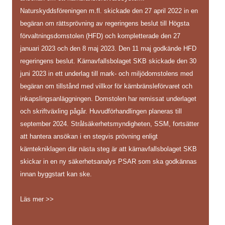
Naturskyddsföreningen m.fl. skickade den 27 april 2022 in en
begäran om rättsprövning av regeringens beslut till Högsta
förvaltningsdomstolen (HFD) och kompletterade den 27
januari 2023 och den 8 maj 2023. Den 11 maj godkände HFD
regeringens beslut. Kärnavfallsbolaget SKB skickade den 30
juni 2023 in ett underlag till mark- och miljödomstolens med
begäran om tillstånd med villkor för kärnbränsleförvaret och
inkapslingsanläggningen. Domstolen har remissat underlaget
och skriftväxling pågår. Huvudförhandlingen planeras till
september 2024. Strålsäkerhetsmyndigheten, SSM, fortsätter
att hantera ansökan i en stegvis prövning enligt
kärntekniklagen där nästa steg är att kärnavfallsbolaget SKB
skickar in en ny säkerhetsanalys PSAR som ska godkännas
innan byggstart kan ske.
Läs mer >>