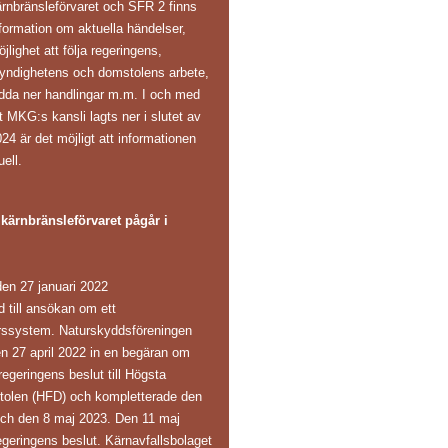
ärnbränsleförvaret och SFR 2 finns
formation om aktuella händelser,
jlighet att följa regeringens,
yndighetens och domstolens arbete,
adda ner handlingar m.m. I och med
t MKG:s kansli lagts ner i slutet av
24 är det möjligt att informationen
uell.
ärnbränsleförvaret pågår i
en 27 januari 2022
ånd till ansökan om ett
arssystem. Naturskyddsföreningen
en 27 april 2022 in en begäran om
regeringens beslut till Högsta
tolen (HFD) och kompletterade den
och den 8 maj 2023. Den 11 maj
eringens beslut. Kärnavfallsbolaget