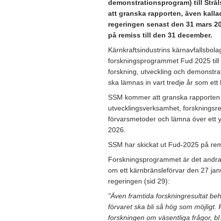
demonstrationsprogram) till Str
att granska rapporten, även kalla
regeringen senast den 31 mars 20
på remiss till den 31 december.
Kärnkraftsindustrins kärnavfallsbo
forskningsprogrammet Fud 2025 till
forskning, utveckling och demonstr
ska lämnas in vart tredje år som ett 
SSM kommer att granska rapporten u
utvecklingsverksamhet, forskningsres
förvarsmetoder och lämna över ett y
2026.
SSM har skickat ut Fud-2025 på re
Forskningsprogrammet är det andra 
om ett kärnbränsleförvar den 27 janu
regeringen (sid 29):
”Även framtida forskningresultat be
förvaret ska bli så hög som möjligt. 
forskningen om väsentliga frågor, bl