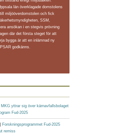
n tillstånd enligt miljöbalken.
Uppsala län överklagade domstolens
 till miljööverdomstolen och fick
ålsäkerhetsmyndigheten, SSM,
ntera ansökan i en stegvis prövning
agen där det första steget för att
rja bygga är att en inlämnad ny
s PSAR godkänns.
|
MKG yttrar sig över kärnavfallsbolaget
rogram Fud-2025
 |
Forskningsprogrammet Fud-2025
ut remiss