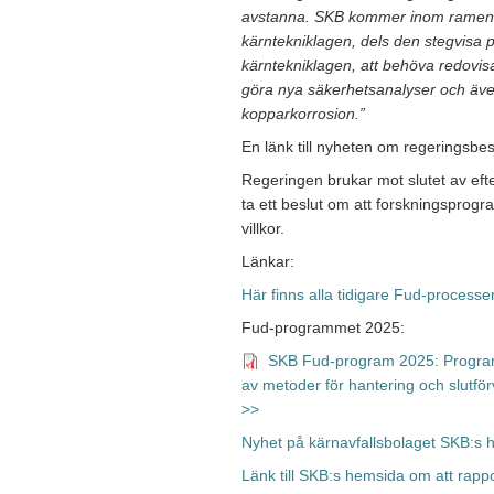
avstanna. SKB kommer inom ramen f
kärntekniklagen, dels den stegvisa pr
kärntekniklagen, att behöva redovis
göra nya säkerhetsanalyser och även
kopparkorrosion.”
En länk till nyheten om regeringsbe
Regeringen brukar mot slutet av efter
ta ett beslut om att forskningsprog
villkor.
Länkar:
Här finns alla tidigare Fud-processe
Fud-programmet 2025:
SKB Fud-program 2025: Program 
av metoder för hantering och slutfö
>>
Nyhet på kärnavfallsbolaget SKB:s
Länk till SKB:s hemsida om att rapp