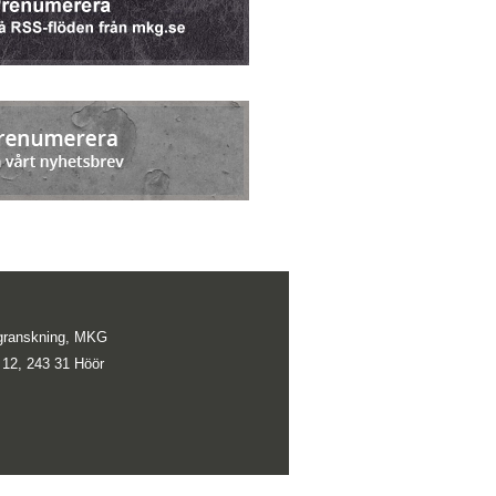
lsgranskning, MKG
 12, 243 31 Höör