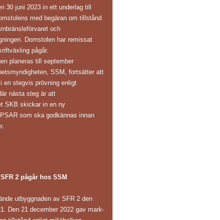
30 juni 2023 in ett underlag till
omstolens med begäran om tillstånd
ärnbränsleförvaret och
gningen. Domstolen har remissat
riftväxling pågår.
en planeras till september
hetsmyndigheten, SSM, fortsätter att
 en stegvis prövning enligt
är nästa steg är att
et SKB skickar in en ny
s PSAR som ska godkännas innan
e.
 SFR 2 pågår hos SSM
ände utbyggnaden av SFR 2 den
1. Den 21 december 2022 gav mark-