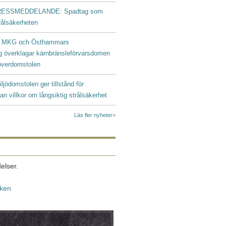
ESSMEDDELANDE: Spadtag som
trålsäkerheten
|
MKG och Östhammars
g överklagar kärnbränsleförvarsdomen
ööverdomstolen
iljödomstolen ger tillstånd för
an villkor om långsiktig strålsäkerhet
Läs fler nyheter>
elser.
iken