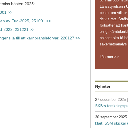
och miljödomstole
emiss hösten 2025:
Länsstyrelsen i 
1001 >>
beslut om villkor
delvis rätt. Str
en av Fud-2025, 251001 >>
fortsätter att ha
ud-2022, 231221 >>
enligt kärnteknikl
bolaget ska få bö
ns ja till ett kärnbränsleförvar, 220127 >>
säkerhetsanaly
Läs mer >>
Nyheter
27 december 2025 
SKB:s forskningsp
30 september 2025
klart: SSM skickar 