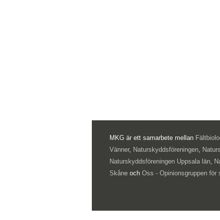
MKG är ett samarbete mellan
Fältbiol
Vänner
,
Naturskyddsföreningen
,
Natur
Naturskyddsföreningen Uppsala län
,
N
Skåne
och
Oss - Opinionsgruppen för 