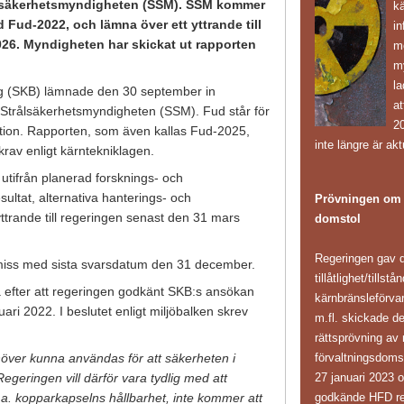
ålsäkerhetsmyndigheten (SSM). SSM kommer
k
d Fud-2022, och lämna över ett yttrande till
in
26. Myndigheten har skickat ut rapporten
mö
m
l
lag (SKB) lämnade den 30 september in
at
 Strålsäkerhetsmyndigheten (SSM). Fud står för
20
ation. Rapporten, som även kallas Fud-2025,
inte längre är akt
krav enligt kärntekniklagen.
tifrån planerad forsknings- och
ultat, alternativa hanterings- och
Prövningen om k
ttrande till regeringen senast den 31 mars
domstol
Regeringen gav d
miss med sista svarsdatum den 31 december.
tillåtlighet/tillst
efter att regeringen godkänt SKB:s ansökan
kärnbränsleförv
ari 2022. I beslutet enligt miljöbalken skrev
m.fl. skickade d
rättsprövning av 
förvaltningsdoms
höver kunna användas för att säkerheten i
27 januari 2023 
Regeringen vill därför vara tydlig med att
godkände HFD reg
.a. kopparkapselns hållbarhet, inte kommer att