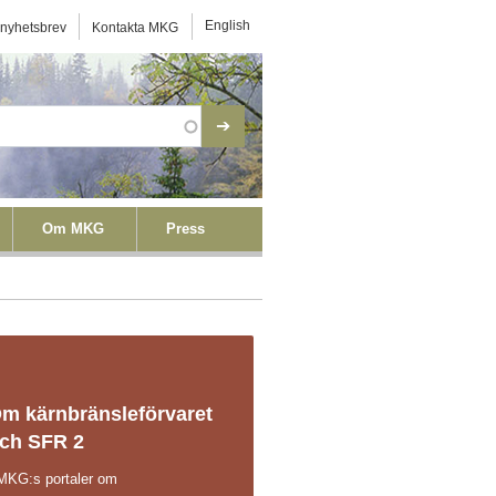
ktmeny
English
 nyhetsbrev
Kontakta MKG
Om MKG
Press
m kärnbränsleförvaret
ch SFR 2
 MKG:s portaler om