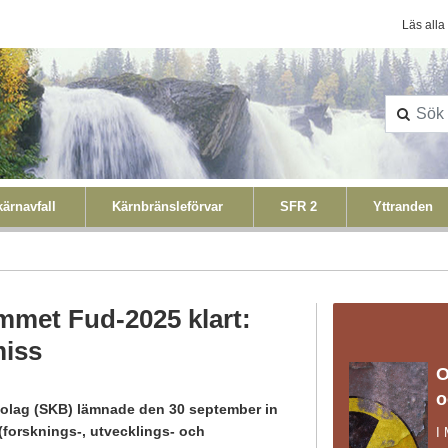
Konta
Läs alla
ärnavfall
Kärnbränsleförvar
SFR 2
Yttranden
met Fud-2025 klart:
miss
O
o
bolag (SKB) lämnade den 30 september in
forsknings-, utvecklings- och
I