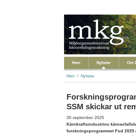
Hoppa till huvudinnehåll
Primära länkar
Hem
Nyheter
Om k
Länkstig
Hem
Nyheter
Forskningsprogram
SSM skickar ut re
30 september 2025
Kärnkraftsindustrins kärnavfalls
forskningsprogrammet Fud 2025 (