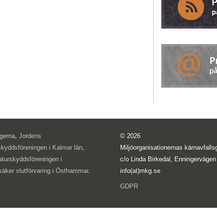
ogerna
,
Jordens
© 2026
skyddsföreningen i Kalmar län
,
Miljöorganisationernas kärnavfal
aturskyddsföreningen i
c/o Linda Birkedal, Enningervägen
säker slutförvaring i Östhammar
.
info(at)mkg.se
GDPR