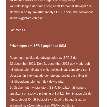
att hantera ansökan i en stegvis prövning enligt
kärntekniklagen där nästa steg är att kärnavfallsbolaget SKB
skickar in en ny säkerhetsanalys PSAR som ska godkännas
innan byggstart kan ske.
Läs mer >>
Prövningen om SFR 2 pågår hos SSM
Regeringen godkände utbyggnaden av SFR 2 den
22 december 2021. Den 21 december 2022 gav mark- och
miljödomstolen tillstånd enligt miljöbalken. Länsstyrelsen i
Uppsala län överklagade domstolens beslut om villkor till
miljööverdomstolen och fick delvis rätt.
Strålsäkerhetsmyndigheten, SSM, fortsätter att hantera
ansökan i en stegvis prövning enligt kärntekniklagen där det
första steget för att bolaget ska få börja bygga är att en
inlämnad ny säkerhetsanalys PSAR godkänns.