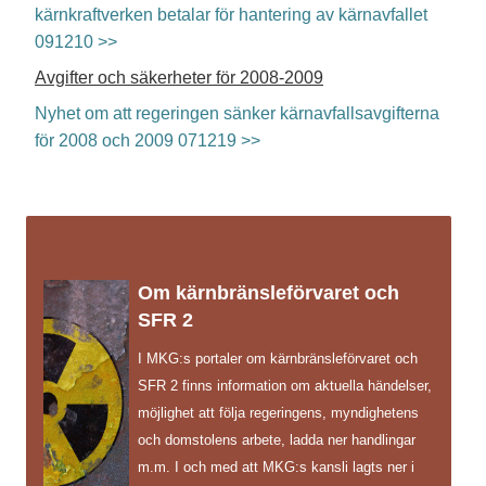
kärnkraftverken betalar för hantering av kärnavfallet
091210 >>
Avgifter och säkerheter för 2008-2009
Nyhet om att regeringen sänker kärnavfallsavgifterna
för 2008 och 2009 071219 >>
Om kärnbränsleförvaret och
SFR 2
I MKG:s portaler om kärnbränsleförvaret och
SFR 2 finns information om aktuella händelser,
möjlighet att följa regeringens, myndighetens
och domstolens arbete, ladda ner handlingar
m.m. I och med att MKG:s kansli lagts ner i