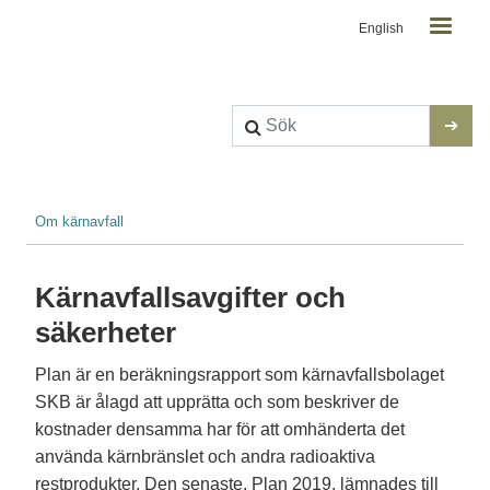
Kontaktmeny
Hoppa till huvudinnehåll
English
Länkstig
Om kärnavfall
Kärnavfallsavgifter och
säkerheter
Plan är en beräkningsrapport som kärnavfallsbolaget
SKB är ålagd att upprätta och som beskriver de
kostnader densamma har för att omhänderta det
använda kärnbränslet och andra radioaktiva
restprodukter. Den senaste, Plan 2019, lämnades till