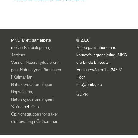
MKG är ett samarbete
© 2026
mellan
Fältbiologerna
,
Miljöorganisationernas
Jordens
kärnavfallsgranskning, MKG
Vänner
,
Naturskyddsförenin
c/o Linda Birkedal,
gen
,
Naturskyddsföreningen
Enningervägen 12, 243 31
i Kalmar län
,
Höör
Naturskyddsföreningen
info(at)mkg.se
Uppsala län
,
GDPR
Naturskyddsföreningen i
Skåne
och
Oss -
Opinionsgruppen för säker
slutförvaring i Östhammar
.