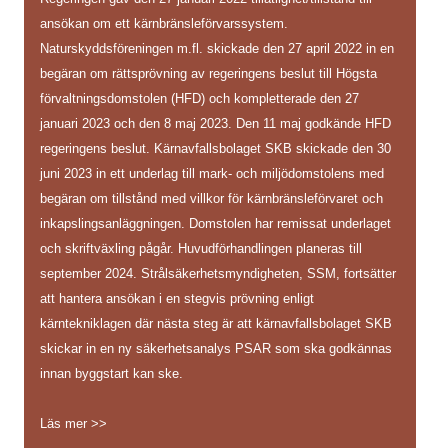
ansökan om ett kärnbränsleförvarssystem.
Naturskyddsföreningen m.fl. skickade den 27 april 2022 in en
begäran om rättsprövning av regeringens beslut till Högsta
förvaltningsdomstolen (HFD) och kompletterade den 27
januari 2023 och den 8 maj 2023. Den 11 maj godkände HFD
regeringens beslut. Kärnavfallsbolaget SKB skickade den 30
juni 2023 in ett underlag till mark- och miljödomstolens med
begäran om tillstånd med villkor för kärnbränsleförvaret och
inkapslingsanläggningen. Domstolen har remissat underlaget
och skriftväxling pågår. Huvudförhandlingen planeras till
september 2024. Strålsäkerhetsmyndigheten, SSM, fortsätter
att hantera ansökan i en stegvis prövning enligt
kärntekniklagen där nästa steg är att kärnavfallsbolaget SKB
skickar in en ny säkerhetsanalys PSAR som ska godkännas
innan byggstart kan ske.
Läs mer >>