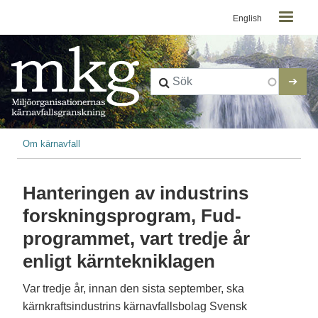
Kontaktmeny
Hoppa till huvudinnehåll
English
Länkstig
Om kärnavfall
Hanteringen av industrins
forskningsprogram, Fud-
programmet, vart tredje år
enligt kärntekniklagen
Var tredje år, innan den sista september, ska
kärnkraftsindustrins kärnavfallsbolag Svensk