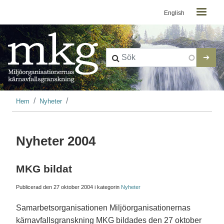
Kontaktmeny
Hoppa till huvudinnehåll
English
Länkstig
Hem
Nyheter
Nyheter 2004
MKG bildat
Publicerad den
27 oktober 2004
i kategorin
Nyheter
Samarbetsorganisationen Miljöorganisationernas
kärnavfallsgranskning MKG bildades den 27 oktober