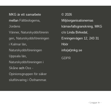
MKG är ett samarbete
© 2026
mellan
Fältbiologerna
,
Miljöorganisationernas
Jordens
kärnavfallsgranskning, MKG
Vänner
,
Naturskyddsförenin
c/o Linda Birkedal,
gen
,
Naturskyddsföreningen
Enningervägen 12, 243 31
i Kalmar län
,
Höör
Naturskyddsföreningen
info(at)mkg.se
Uppsala län
,
GDPR
Naturskyddsföreningen i
Skåne
och
Oss -
Opinionsgruppen för säker
slutförvaring i Östhammar
.
- Logga in -