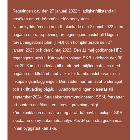
Regeringen gav den 27 januari 2022 tillåtlighet/tillstånd till
ansökan om ett kärnbränsleförvarssystem.
Naturskyddsföreningen m.fl. skickade den 27 april 2022 in en
begäran om rättsprövning av regeringens beslut till Högsta
förvaltningsdomstolen (HFD) och kompletterade den 27
januari 2023 och den 8 maj 2023. Den 11 maj godkände HFD
regeringens beslut. Kärnavfallsbolaget SKB skickade den 30
juni 2023 in ett underlag till mark- och miljödomstolens med
begäran om tillstånd med villkor för kärnbränsleförvaret och
inkapslingsanläggningen. Domstolen har remissat underlaget
och skriftväxling pågår. Huvudförhandlingen planeras till
september 2024. Strålsäkerhetsmyndigheten, SSM, fortsätter
att hantera ansökan i en stegvis prövning enligt
kärntekniklagen där nästa steg är att kärnavfallsbolaget SKB
skickar in en ny säkerhetsanalys PSAR som ska godkännas
innan byggstart kan ske.