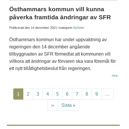
Östhammars kommun vill kunna
påverka framtida ändringar av SFR
Publicerad den
14 december 2021
i kategorin
Nyheter
Östhammars kommun har under uppvaktning av
regeringen den 14 december angående
tillbyggnaden av SFR förmedlat att kommunen vill
villkora att ändringar av förvaren ska vara föremål för
ett nytt tillåtlighetsbeslut från regeringen.
visa
Paginering
Nuvarande sida
Page
Page
Page
Page
Page
Page
Page
Page
1
2
3
4
5
6
7
8
9
…
Nästa sida
Sista sidan
››
Sista »