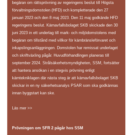
begäran om rättsprövning av regeringens beslut till Högsta
förvaltningsdomstolen (HFD) och kompletterade den 27
januari 2023 och den 8 maj 2023. Den 11 maj godkände HFD
regeringens beslut. Kärnavfallsbolaget SKB skickade den 30
juni 2023 in ett underlag till mark- och miljödomstolens med
begäran om tillstånd med villkor för kärnbränsleförvaret och
inkapslingsanläggningen. Domstolen har remissat underlaget
och skriftväxling pågår. Huvudförhandlingen planeras till
september 2024. Strålsäkerhetsmyndigheten, SSM, fortsätter
att hantera ansökan i en stegvis prövning enligt
kärntekniklagen där nästa steg är att kärnavfallsbolaget SKB
skickar in en ny säkerhetsanalys PSAR som ska godkännas
innan byggstart kan ske.
Läs mer >>
Prövningen om SFR 2 pågår hos SSM