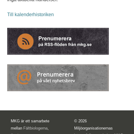
Till kalenderhistoriken
MKG är ett samarbete
© 2026
mellan
Fältbiologerna
,
Miljöorganisationernas