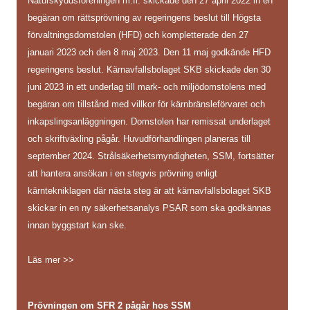
Naturskyddsföreningen m.fl. skickade den 27 april 2022 in en
begäran om rättsprövning av regeringens beslut till Högsta
förvaltningsdomstolen (HFD) och kompletterade den 27
januari 2023 och den 8 maj 2023. Den 11 maj godkände HFD
regeringens beslut. Kärnavfallsbolaget SKB skickade den 30
juni 2023 in ett underlag till mark- och miljödomstolens med
begäran om tillstånd med villkor för kärnbränsleförvaret och
inkapslingsanläggningen. Domstolen har remissat underlaget
och skriftväxling pågår. Huvudförhandlingen planeras till
september 2024. Strålsäkerhetsmyndigheten, SSM, fortsätter
att hantera ansökan i en stegvis prövning enligt
kärntekniklagen där nästa steg är att kärnavfallsbolaget SKB
skickar in en ny säkerhetsanalys PSAR som ska godkännas
innan byggstart kan ske.
Läs mer >>
Prövningen om SFR 2 pågår hos SSM