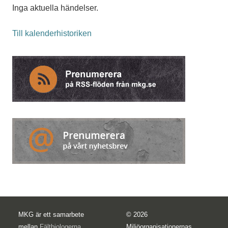
Inga aktuella händelser.
Till kalenderhistoriken
MKG är ett samarbete
© 2026
mellan
Fältbiologerna
,
Miljöorganisationernas