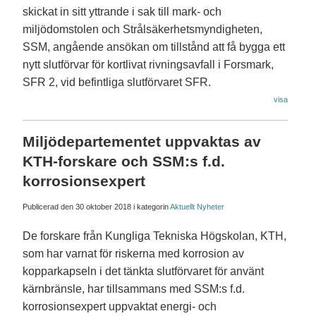
skickat in sitt yttrande i sak till mark- och
miljödomstolen och Strålsäkerhetsmyndigheten,
SSM, angående ansökan om tillstånd att få bygga ett
nytt slutförvar för kortlivat rivningsavfall i Forsmark,
SFR 2, vid befintliga slutförvaret SFR.
visa
Miljödepartementet uppvaktas av
KTH-forskare och SSM:s f.d.
korrosionsexpert
Publicerad den
30 oktober 2018
i kategorin
Aktuellt
Nyheter
De forskare från Kungliga Tekniska Högskolan, KTH,
som har varnat för riskerna med korrosion av
kopparkapseln i det tänkta slutförvaret för använt
kärnbränsle, har tillsammans med SSM:s f.d.
korrosionsexpert uppvaktat energi- och