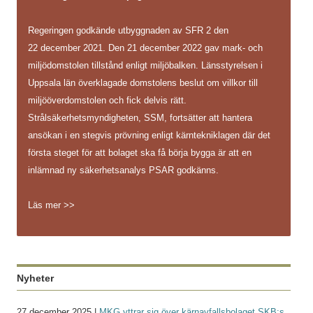
Regeringen godkände utbyggnaden av SFR 2 den
22 december 2021. Den 21 december 2022 gav mark- och
miljödomstolen tillstånd enligt miljöbalken. Länsstyrelsen i
Uppsala län överklagade domstolens beslut om villkor till
miljööverdomstolen och fick delvis rätt.
Strålsäkerhetsmyndigheten, SSM, fortsätter att hantera
ansökan i en stegvis prövning enligt kärntekniklagen där det
första steget för att bolaget ska få börja bygga är att en
inlämnad ny säkerhetsanalys PSAR godkänns.
Läs mer >>
Nyheter
27 december 2025 |
MKG yttrar sig över kärnavfallsbolaget SKB:s