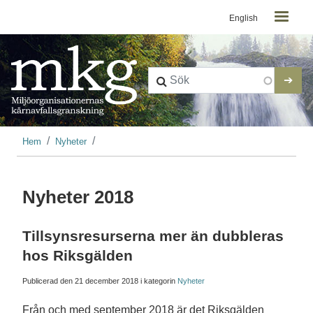
Kontaktmeny
Hoppa till huvudinnehåll
English
Länkstig
Hem
Nyheter
Nyheter 2018
Tillsynsresurserna mer än dubbleras
hos Riksgälden
Publicerad den
21 december 2018
i kategorin
Nyheter
Från och med september 2018 är det Riksgälden