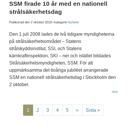
SSM firade 10 år med en nationell
strålsäkerhetsdag
Publicerad den
2 oktober 2018
i kategorin
Nyheter
Den 1 juli 2008 lades de två tidigare myndigheterna
på strålsäkerhetsområdet – Statens
strålskyddsinstitut, SSI, och Statens
kärnkraftinspektion, SKI – ner och istället bildades
Strålsäkerhetsmyndigheten, SSM. För att
uppmärksamma det tioåriga jubiléet arrangerade
SSM en nationell strålsäkerhetsdag i Stockholm den
2 oktober.
visa
Paginering
Nuvarande sida
Page
Page
Page
Page
Nästa sida
Sista sidan
1
2
3
4
5
››
Sista »