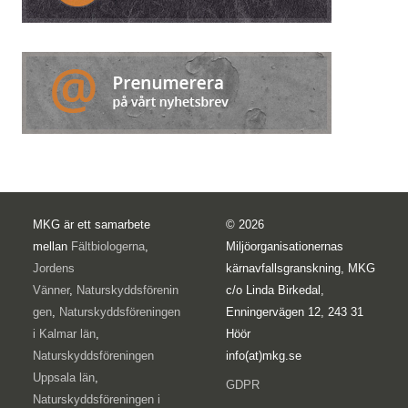
MKG är ett samarbete
© 2026
mellan
Fältbiologerna
,
Miljöorganisationernas
Jordens
kärnavfallsgranskning, MKG
Vänner
,
Naturskyddsförenin
c/o Linda Birkedal,
gen
,
Naturskyddsföreningen
Enningervägen 12, 243 31
i Kalmar län
,
Höör
Naturskyddsföreningen
info(at)mkg.se
Uppsala län
,
GDPR
Naturskyddsföreningen i