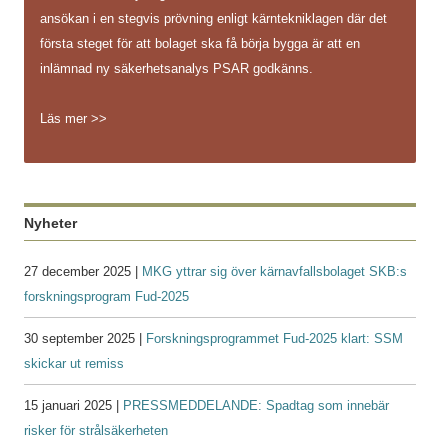
ansökan i en stegvis prövning enligt kärntekniklagen där det
första steget för att bolaget ska få börja bygga är att en
inlämnad ny säkerhetsanalys PSAR godkänns.
Läs mer >>
Nyheter
27 december 2025 |
MKG yttrar sig över kärnavfallsbolaget SKB:s
forskningsprogram Fud-2025
30 september 2025 |
Forskningsprogrammet Fud-2025 klart: SSM
skickar ut remiss
15 januari 2025 |
PRESSMEDDELANDE: Spadtag som innebär
risker för strålsäkerheten