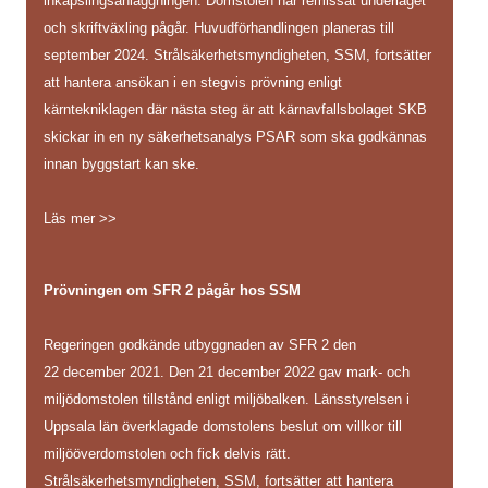
inkapslingsanläggningen. Domstolen har remissat underlaget
och skriftväxling pågår. Huvudförhandlingen planeras till
september 2024. Strålsäkerhetsmyndigheten, SSM, fortsätter
att hantera ansökan i en stegvis prövning enligt
kärntekniklagen där nästa steg är att kärnavfallsbolaget SKB
skickar in en ny säkerhetsanalys PSAR som ska godkännas
innan byggstart kan ske.
Läs mer >>
Prövningen om SFR 2 pågår hos SSM
Regeringen godkände utbyggnaden av SFR 2 den
22 december 2021. Den 21 december 2022 gav mark- och
miljödomstolen tillstånd enligt miljöbalken. Länsstyrelsen i
Uppsala län överklagade domstolens beslut om villkor till
miljööverdomstolen och fick delvis rätt.
Strålsäkerhetsmyndigheten, SSM, fortsätter att hantera