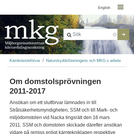
Kontaktmeny
Hoppa till huvudinnehåll
English
Länkstig
Kärnbränsleförvar
Naturskyddsföreningens och MKG:s arbete
Om domstolsprövningen
2011-2017
Ansökan om ett slutförvar lämnades in till
Strålsäkerhetsmyndigheten, SSM och till Mark- och
miljödomstolen vid Nacka tingsrätt den 16 mars
2011. SSM och domstolen skickade därefter ansökan
vidare på remiss enligt kärntekniklagen respektive