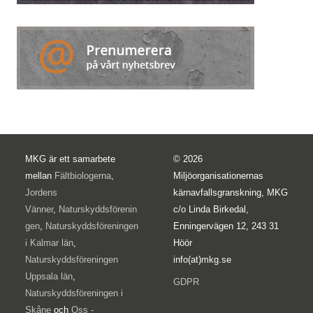
MKG är ett samarbete
© 2026
mellan
Fältbiologerna
,
Miljöorganisationernas
Jordens
kärnavfallsgranskning, MKG
Vänner
,
Naturskyddsförenin
c/o Linda Birkedal,
gen
,
Naturskyddsföreningen
Enningervägen 12, 243 31
i Kalmar län
,
Höör
Naturskyddsföreningen
info(at)mkg.se
Uppsala län
,
GDPR
Naturskyddsföreningen i
Skåne
och
Oss -