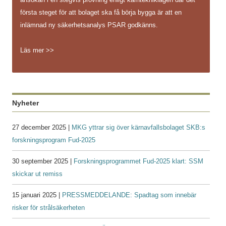
första steget för att bolaget ska få börja bygga är att en
inlämnad ny säkerhetsanalys PSAR godkänns.
Läs mer >>
Nyheter
27 december 2025 |
MKG yttrar sig över kärnavfallsbolaget SKB:s
forskningsprogram Fud-2025
30 september 2025 |
Forskningsprogrammet Fud-2025 klart: SSM
skickar ut remiss
15 januari 2025 |
PRESSMEDDELANDE: Spadtag som innebär
risker för strålsäkerheten