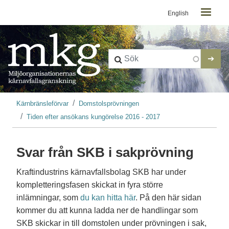
Kontaktmeny
Hoppa till huvudinnehåll
English
Länkstig
Kärnbränsleförvar
Domstolsprövningen
Tiden efter ansökans kungörelse 2016 - 2017
Svar från SKB i sakprövning
Kraftindustrins kärnavfallsbolag SKB har under
kompletteringsfasen skickat in fyra större
inlämningar, som
du kan hitta här
. På den här sidan
kommer du att kunna ladda ner de handlingar som
SKB skickar in till domstolen under prövningen i sak,