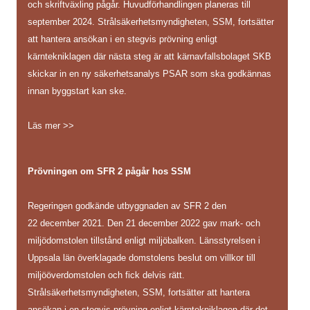
och skriftväxling pågår. Huvudförhandlingen planeras till
september 2024. Strålsäkerhetsmyndigheten, SSM, fortsätter
att hantera ansökan i en stegvis prövning enligt
kärntekniklagen där nästa steg är att kärnavfallsbolaget SKB
skickar in en ny säkerhetsanalys PSAR som ska godkännas
innan byggstart kan ske.
Läs mer >>
Prövningen om SFR 2 pågår hos SSM
Regeringen godkände utbyggnaden av SFR 2 den
22 december 2021. Den 21 december 2022 gav mark- och
miljödomstolen tillstånd enligt miljöbalken. Länsstyrelsen i
Uppsala län överklagade domstolens beslut om villkor till
miljööverdomstolen och fick delvis rätt.
Strålsäkerhetsmyndigheten, SSM, fortsätter att hantera
ansökan i en stegvis prövning enligt kärntekniklagen där det