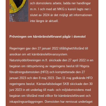
och domstolens arbete, ladda ner handlingar
m.m. I och med att MKG:s kansli lagts ner i
slutet av 2024 är det möjligt att informationen
inte längre är aktuell.
Prövningen om kärnbränsleförvaret pågår i domstol
Regeringen gav den 27 januari 2022 tillåtlighet/tillstånd till
ansökan om ett kärnbränsleförvarssystem.
Naturskyddsföreningen m.fl. skickade den 27 april 2022 in en
begäran om rättsprövning av regeringens beslut till Högsta
förvaltningsdomstolen (HFD) och kompletterade den 27
januari 2023 och den 8 maj 2023. Den 11 maj godkände HFD
regeringens beslut. Kärnavfallsbolaget SKB skickade den 30
juni 2023 in ett underlag till mark- och miljödomstolens med
begäran om tillstånd med villkor för kärnbränsleförvaret och
inkapslingsanläggningen. Domstolen har remissat underlaget