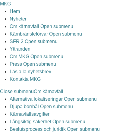
Hoppa till huvudinnehåll
MKG
Hem
Nyheter
Om kärnavfall
Open submenu
Kärnbränsleförvar
Open submenu
SFR 2
Open submenu
Yttranden
Om MKG
Open submenu
Press
Open submenu
Läs alla nyhetsbrev
Kontakta MKG
Close submenu
Om kärnavfall
Alternativa lokaliseringar
Open submenu
Djupa borrhål
Open submenu
Kärnavfallsavgifter
Långsiktig säkerhet
Open submenu
Beslutsprocess och juridik
Open submenu