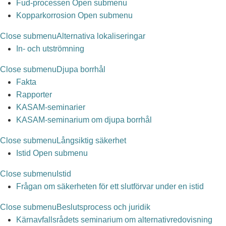
Fud-processen
Open submenu
Kopparkorrosion
Open submenu
Close submenu
Alternativa lokaliseringar
In- och utströmning
Close submenu
Djupa borrhål
Fakta
Rapporter
KASAM-seminarier
KASAM-seminarium om djupa borrhål
Close submenu
Långsiktig säkerhet
Istid
Open submenu
Close submenu
Istid
Frågan om säkerheten för ett slutförvar under en istid
Close submenu
Beslutsprocess och juridik
Kärnavfallsrådets seminarium om alternativredovisning