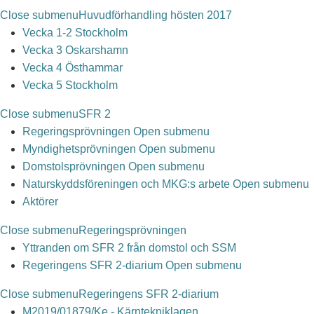
Close submenu
Huvudförhandling hösten 2017
Vecka 1-2 Stockholm
Vecka 3 Oskarshamn
Vecka 4 Östhammar
Vecka 5 Stockholm
Close submenu
SFR 2
Regeringsprövningen
Open submenu
Myndighetsprövningen
Open submenu
Domstolsprövningen
Open submenu
Naturskyddsföreningen och MKG:s arbete
Open submenu
Aktörer
Close submenu
Regeringsprövningen
Yttranden om SFR 2 från domstol och SSM
Regeringens SFR 2-diarium
Open submenu
Close submenu
Regeringens SFR 2-diarium
M2019/01879/Ke - Kärntekniklagen