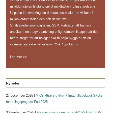
22 december 2021. Den 21 december 2022 gav mark- och
miljödomstolen tillstånd enligt miljöbalken. Länsstyrelsen i
Uppsala län överklagade domstolens beslut om villkor till
miljööverdomstolen och fick delvis rätt.
Strålsäkerhetsmyndigheten, SSM, fortsätter att hantera
ansökan i en stegvis prövning enligt kärntekniklagen där det
första steget för att bolaget ska få börja bygga är att en
inlämnad ny säkerhetsanalys PSAR godkänns.
Läs mer >>
Nyheter
27 december 2025 |
MKG yttrar sig över kärnavfallsbolaget SKB:s
forskningsprogram Fud-2025
30 september 2025 |
Forskningsprogrammet Fud-2025 klart: SSM