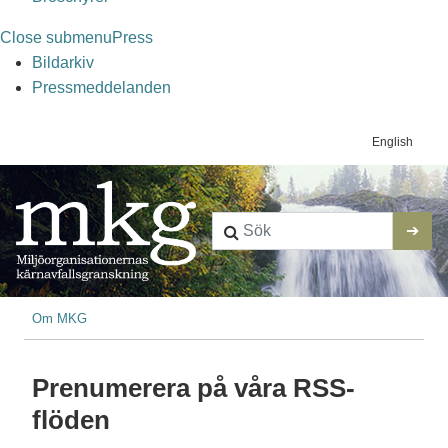
Close submenu
Press
Bildarkiv
Pressmeddelanden
Kontaktm
English
Länkstig
Om MKG
Prenumerera på våra RSS-
flöden