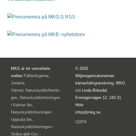
MKG är ett samarbete
© 2026
mellan
Fältbiologerna
,
Miljöorganisationernas
Jordens
kärnavfallsgranskning, MKG
Vänner
,
Naturskyddsförenin
c/o Linda Birkedal,
gen
,
Naturskyddsföreningen
Enningervägen 12, 243 31
i Kalmar län
,
Höör
Naturskyddsföreningen
info(at)mkg.se
Uppsala län
,
GDPR
Naturskyddsföreningen i
Skåne
och
Oss -