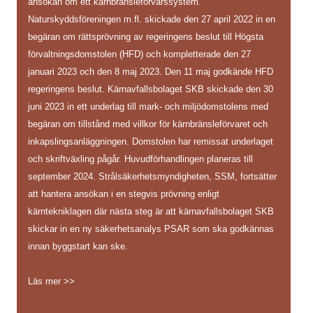
ansökan om ett kärnbränsleförvarssystem.
Naturskyddsföreningen m.fl. skickade den 27 april 2022 in en
begäran om rättsprövning av regeringens beslut till Högsta
förvaltningsdomstolen (HFD) och kompletterade den 27
januari 2023 och den 8 maj 2023. Den 11 maj godkände HFD
regeringens beslut. Kärnavfallsbolaget SKB skickade den 30
juni 2023 in ett underlag till mark- och miljödomstolens med
begäran om tillstånd med villkor för kärnbränsleförvaret och
inkapslingsanläggningen. Domstolen har remissat underlaget
och skriftväxling pågår. Huvudförhandlingen planeras till
september 2024. Strålsäkerhetsmyndigheten, SSM, fortsätter
att hantera ansökan i en stegvis prövning enligt
kärntekniklagen där nästa steg är att kärnavfallsbolaget SKB
skickar in en ny säkerhetsanalys PSAR som ska godkännas
innan byggstart kan ske.
Läs mer >>