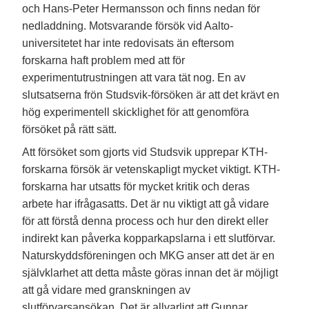
och Hans-Peter Hermansson och finns nedan för
nedladdning. Motsvarande försök vid Aalto-
universitetet har inte redovisats än eftersom
forskarna haft problem med att för
experimentutrustningen att vara tät nog. En av
slutsatserna frön Studsvik-försöken är att det krävt en
hög experimentell skicklighet för att genomföra
försöket på rätt sätt.
Att försöket som gjorts vid Studsvik upprepar KTH-
forskarna försök är vetenskapligt mycket viktigt. KTH-
forskarna har utsatts för mycket kritik och deras
arbete har ifrågasatts. Det är nu viktigt att gå vidare
för att förstå denna process och hur den direkt eller
indirekt kan påverka kopparkapslarna i ett slutförvar.
Naturskyddsföreningen och MKG anser att det är en
självklarhet att detta måste göras innan det är möjligt
att gå vidare med granskningen av
slutförvarsansökan. Det är allvarligt att Gunnar