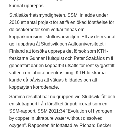
kunnat upprepas.
Strålsäkerhetsmyndigheten, SSM, inledde under
2010 ett antal projekt för att få en ökad förståelse för
de osäkerheter som verkar finnas om
kopparkorrosion i slutförvarsmiljön. Ett av dem var att
ge i uppdrag åt Studsvik och Aaltouniversitetet i
Finland att försöka upprepa det försök som KTH-
forskarna Gunnar Hultquist och Peter Szakálos m fl
genomfört där en kopparbit utsätts för rent syrgasfritt
vatten i en laboratorieutrustning. KTH-forskarna
kunde då påvisa att vätgas bildades och att
kopparytan korroderade.
Samma resultat har nu gruppen vid Studsvik fått och
en slutrapport från försöket är publicerad som en
SSM-rapport, SSM 2011:34 “Evolution of hydrogen
by copper in ultrapure water without dissolved
oxygen”. Rapporten är författad av Richard Becker