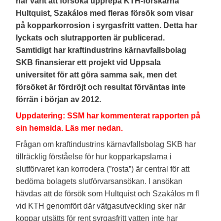
har varit att försöka upprepa KTH-forskarna
Hultquist, Szakálos med fleras försök som visar
på kopparkorrosion i syrgasfritt vatten. Detta har
lyckats och slutrapporten är publicerad.
Samtidigt har kraftindustrins kärnavfallsbolag
SKB finansierar ett projekt vid Uppsala
universitet för att göra samma sak, men det
försöket är fördröjt och resultat förväntas inte
förrän i början av 2012.
Uppdatering: SSM har kommenterat rapporten på
sin hemsida. Läs mer nedan.
Frågan om kraftindustrins kärnavfallsbolag SKB har
tillräcklig förståelse för hur kopparkapslarna i
slutförvaret kan korrodera (”rosta”) är central för att
bedöma bolagets slutförvarsansökan. I ansökan
hävdas att de försök som Hultquist och Szakálos m fl
vid KTH genomfört där vätgasutveckling sker när
koppar utsätts för rent syrgasfritt vatten inte har