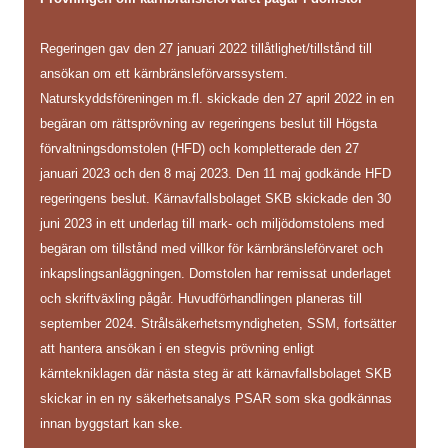
Regeringen gav den 27 januari 2022 tillåtlighet/tillstånd till
ansökan om ett kärnbränsleförvarssystem.
Naturskyddsföreningen m.fl. skickade den 27 april 2022 in en
begäran om rättsprövning av regeringens beslut till Högsta
förvaltningsdomstolen (HFD) och kompletterade den 27
januari 2023 och den 8 maj 2023. Den 11 maj godkände HFD
regeringens beslut. Kärnavfallsbolaget SKB skickade den 30
juni 2023 in ett underlag till mark- och miljödomstolens med
begäran om tillstånd med villkor för kärnbränsleförvaret och
inkapslingsanläggningen. Domstolen har remissat underlaget
och skriftväxling pågår. Huvudförhandlingen planeras till
september 2024. Strålsäkerhetsmyndigheten, SSM, fortsätter
att hantera ansökan i en stegvis prövning enligt
kärntekniklagen där nästa steg är att kärnavfallsbolaget SKB
skickar in en ny säkerhetsanalys PSAR som ska godkännas
innan byggstart kan ske.