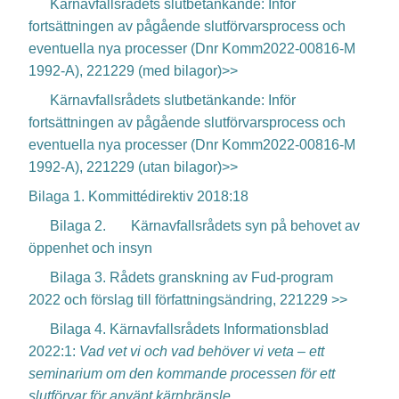
Kärnavfallsrådets slutbetänkande: Inför
fortsättningen av pågående slutförvarsprocess och
eventuella nya processer (Dnr Komm2022-00816-M
1992-A), 221229 (med bilagor)>>
Kärnavfallsrådets slutbetänkande: Inför
fortsättningen av pågående slutförvarsprocess och
eventuella nya processer (Dnr Komm2022-00816-M
1992-A), 221229 (utan bilagor)>>
Bilaga 1.
Kommittédirektiv 2018:18
Bilaga 2.
Kärnavfallsrådets syn på behovet av
öppenhet
och insyn
Bilaga 3. Rådets granskning av Fud-program
2022 och förslag till författningsändring, 221229 >>
Bilaga 4. Kärnavfallsrådets Informationsblad
2022:1:
Vad vet vi och vad behöver vi veta – ett
seminarium om den kommande processen för ett
slutförvar för använt kärnbränsle