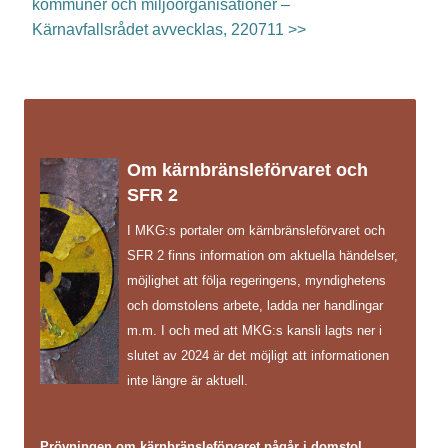
kommuner och miljöorganisationer –
Kärnavfallsrådet avvecklas, 220711 >>
Om kärnbränsleförvaret och
SFR 2
I MKG:s portaler om kärnbränsleförvaret och
SFR 2 finns information om aktuella händelser,
möjlighet att följa regeringens, myndighetens
och domstolens arbete, ladda ner handlingar
m.m. I och med att MKG:s kansli lagts ner i
slutet av 2024 är det möjligt att informationen
inte längre är aktuell.
Prövningen om kärnbränsleförvaret pågår i domstol