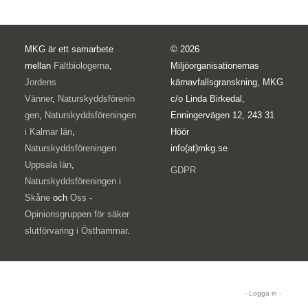
MKG är ett samarbete
© 2026
mellan
Fältbiologerna
,
Miljöorganisationernas
Jordens
kärnavfallsgranskning, MKG
Vänner
,
Naturskyddsförenin
c/o Linda Birkedal,
gen
,
Naturskyddsföreningen
Enningervägen 12, 243 31
i Kalmar län
,
Höör
Naturskyddsföreningen
info(at)mkg.se
Uppsala län
,
GDPR
Naturskyddsföreningen i
Skåne
och
Oss -
Opinionsgruppen för säker
slutförvaring i Östhammar
.
- Logga in -