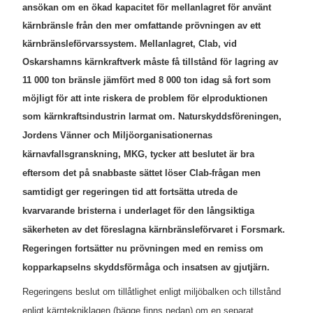
ansökan om en ökad kapacitet för mellanlagret för använt
kärnbränsle från den mer omfattande prövningen av ett
kärnbränsleförvarssystem. Mellanlagret, Clab, vid
Oskarshamns kärnkraftverk måste få tillstånd för lagring av
11 000 ton bränsle jämfört med 8 000 ton idag så fort som
möjligt för att inte riskera de problem för elproduktionen
som kärnkraftsindustrin larmat om.
Naturskyddsföreningen,
Jordens Vänner och Miljöorganisationernas
kärnavfallsgranskning, MKG, tycker att beslutet är bra
eftersom det på snabbaste sättet löser Clab-frågan men
samtidigt ger regeringen tid att fortsätta utreda de
kvarvarande bristerna i underlaget för den långsiktiga
säkerheten av det föreslagna kärnbränsleförvaret i Forsmark.
Regeringen fortsätter nu prövningen med en remiss om
kopparkapselns skyddsförmåga och insatsen av gjutjärn.
Regeringens beslut om tillåtlighet enligt miljöbalken och tillstånd
enligt kärntekniklagen (bägge finns nedan) om en separat