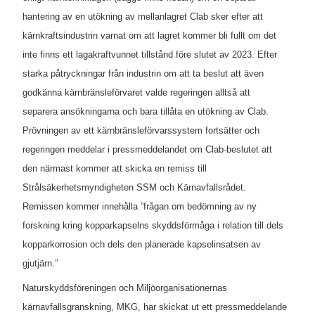
hantering av en utökning av mellanlagret Clab sker efter att
kärnkraftsindustrin varnat om att lagret kommer bli fullt om det
inte finns ett lagakraftvunnet tillstånd före slutet av 2023. Efter
starka påtryckningar från industrin om att ta beslut att även
godkänna kärnbränsleförvaret valde regeringen alltså att
separera ansökningarna och bara tillåta en utökning av Clab.
Prövningen av ett kärnbränsleförvarssystem fortsätter och
regeringen meddelar i pressmeddelandet om Clab-beslutet att
den närmast kommer att skicka en remiss till
Strålsäkerhetsmyndigheten SSM och Kärnavfallsrådet.
Remissen kommer innehålla ”frågan om bedömning av ny
forskning kring kopparkapselns skyddsförmåga i relation till dels
kopparkorrosion och dels den planerade kapselinsatsen av
gjutjärn.”
Naturskyddsföreningen och Miljöorganisationernas
kärnavfallsgranskning, MKG, har skickat ut ett pressmeddelande