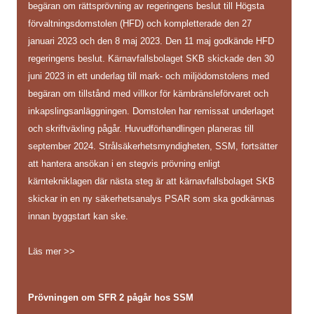
begäran om rättsprövning av regeringens beslut till Högsta
förvaltningsdomstolen (HFD) och kompletterade den 27
januari 2023 och den 8 maj 2023. Den 11 maj godkände HFD
regeringens beslut. Kärnavfallsbolaget SKB skickade den 30
juni 2023 in ett underlag till mark- och miljödomstolens med
begäran om tillstånd med villkor för kärnbränsleförvaret och
inkapslingsanläggningen. Domstolen har remissat underlaget
och skriftväxling pågår. Huvudförhandlingen planeras till
september 2024. Strålsäkerhetsmyndigheten, SSM, fortsätter
att hantera ansökan i en stegvis prövning enligt
kärntekniklagen där nästa steg är att kärnavfallsbolaget SKB
skickar in en ny säkerhetsanalys PSAR som ska godkännas
innan byggstart kan ske.
Läs mer >>
Prövningen om SFR 2 pågår hos SSM