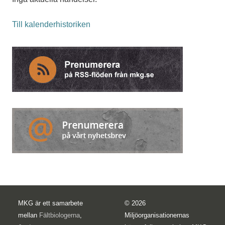
Till kalenderhistoriken
MKG är ett samarbete
© 2026
mellan
Fältbiologerna
,
Miljöorganisationernas