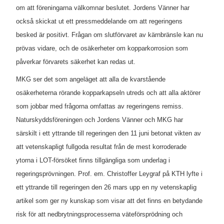
om att föreningarna välkomnar beslutet. Jordens Vänner har
också skickat ut ett pressmeddelande om att regeringens
besked är positivt. Frågan om slutförvaret av kärnbränsle kan nu
prövas vidare, och de osäkerheter om kopparkorrosion som
påverkar förvarets säkerhet kan redas ut.
MKG ser det som angeläget att alla de kvarstående
osäkerheterna rörande kopparkapseln utreds och att alla aktörer
som jobbar med frågorna omfattas av regeringens remiss.
Naturskyddsföreningen och Jordens Vänner och MKG har
särskilt i ett yttrande till regeringen den 11 juni betonat vikten av
att vetenskapligt fullgoda resultat från de mest korroderade
ytorna i LOT-försöket finns tillgängliga som underlag i
regeringsprövningen. Prof. em. Christoffer Leygraf på KTH lyfte i
ett yttrande till regeringen den 26 mars upp en ny vetenskaplig
artikel som ger ny kunskap som visar att det finns en
betydande
risk för att nedbrytningsprocesserna väteförsprödning och