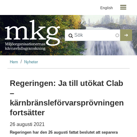
Kontaktmeny
Hoppa till huvudinnehåll
English
Länkstig
Hem
Nyheter
Regeringen: Ja till utökat Clab
–
kärnbränsleförvarsprövningen
fortsätter
26 augusti 2021
Regeringen har den 26 augusti fattat beslutet att separera