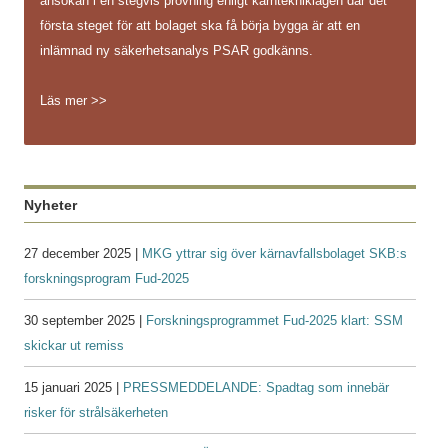
ansökan i en stegvis prövning enligt kärntekniklagen där det
första steget för att bolaget ska få börja bygga är att en
inlämnad ny säkerhetsanalys PSAR godkänns.
Läs mer >>
Nyheter
27 december 2025 |
MKG yttrar sig över kärnavfallsbolaget SKB:s
forskningsprogram Fud-2025
30 september 2025 |
Forskningsprogrammet Fud-2025 klart: SSM
skickar ut remiss
15 januari 2025 |
PRESSMEDDELANDE: Spadtag som innebär
risker för strålsäkerheten