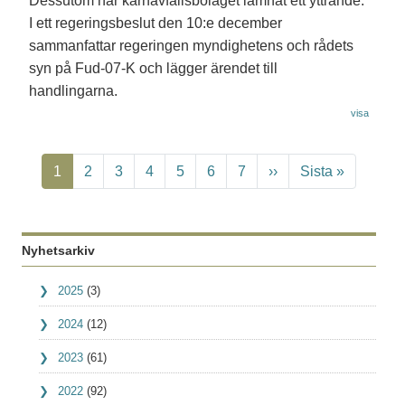
Dessutom har kärnavfallsbolaget lämnat ett yttrande.
I ett regeringsbeslut den 10:e december
sammanfattar regeringen myndighetens och rådets
syn på Fud-07-K och lägger ärendet till
handlingarna.
visa
Paginering
Nuvarande sida
Page
Page
Page
Page
Page
Page
Nästa sida
Sista sidan
1
2
3
4
5
6
7
››
Sista »
Nyhetsarkiv
2025
(3)
2024
(12)
2023
(61)
2022
(92)