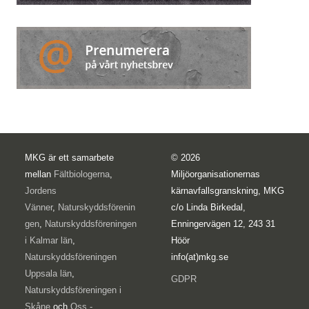
MKG är ett samarbete
© 2026
mellan
Fältbiologerna
,
Miljöorganisationernas
Jordens
kärnavfallsgranskning, MKG
Vänner
,
Naturskyddsförenin
c/o Linda Birkedal,
gen
,
Naturskyddsföreningen
Enningervägen 12, 243 31
i Kalmar län
,
Höör
Naturskyddsföreningen
info(at)mkg.se
Uppsala län
,
GDPR
Naturskyddsföreningen i
Skåne
och
Oss -