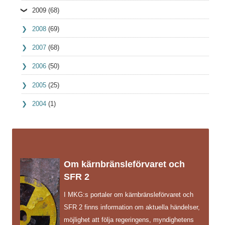
2009
(68)
2008
(69)
2007
(68)
2006
(50)
2005
(25)
2004
(1)
Om kärnbränsleförvaret och
SFR 2
I MKG:s portaler om kärnbränsleförvaret och
SFR 2 finns information om aktuella händelser,
möjlighet att följa regeringens, myndighetens