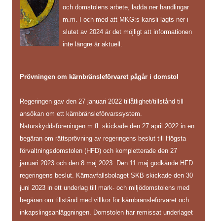
och domstolens arbete, ladda ner handlingar
m.m. I och med att MKG:s kansli lagts ner i
slutet av 2024 är det möjligt att informationen
inte längre är aktuell.
Prövningen om kärnbränsleförvaret pågår i domstol
Regeringen gav den 27 januari 2022 tillåtlighet/tillstånd till
ansökan om ett kärnbränsleförvarssystem.
Naturskyddsföreningen m.fl. skickade den 27 april 2022 in en
begäran om rättsprövning av regeringens beslut till Högsta
förvaltningsdomstolen (HFD) och kompletterade den 27
januari 2023 och den 8 maj 2023. Den 11 maj godkände HFD
regeringens beslut. Kärnavfallsbolaget SKB skickade den 30
juni 2023 in ett underlag till mark- och miljödomstolens med
begäran om tillstånd med villkor för kärnbränsleförvaret och
inkapslingsanläggningen. Domstolen har remissat underlaget