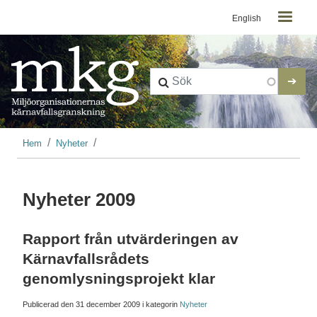
Kontaktmeny
Hoppa till huvudinnehåll
English
Länkstig
Hem
Nyheter
Nyheter 2009
Rapport från utvärderingen av
Kärnavfallsrådets
genomlysningsprojekt klar
Publicerad den
31 december 2009
i kategorin
Nyheter