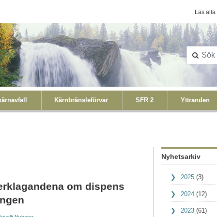
Konta
Läs alla
ärnavfall
Kärnbränsleförvar
SFR 2
Yttranden
Nyhetsarkiv
2025
(3)
verklagandena om dispens
2024
(12)
ingen
2023
(61)