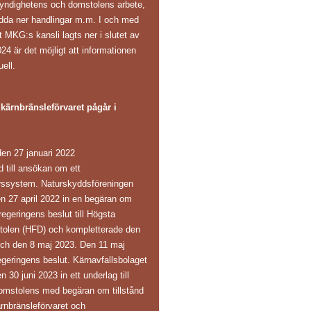
yndighetens och domstolens arbete,
adda ner handlingar m.m. I och med
t MKG:s kansli lagts ner i slutet av
24 är det möjligt att informationen
uell.
ärnbränsleförvaret pågår i
en 27 januari 2022
ånd till ansökan om ett
arssystem. Naturskyddsföreningen
en 27 april 2022 in en begäran om
regeringens beslut till Högsta
tolen (HFD) och kompletterade den
och den 8 maj 2023. Den 11 maj
eringens beslut. Kärnavfallsbolaget
30 juni 2023 in ett underlag till
omstolens med begäran om tillstånd
ärnbränsleförvaret och