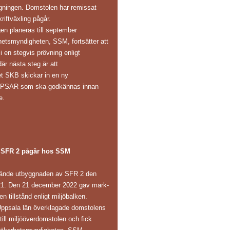
gningen. Domstolen har remissat
riftväxling pågår.
en planeras till september
hetsmyndigheten, SSM, fortsätter att
 en stegvis prövning enligt
är nästa steg är att
et SKB skickar in en ny
s PSAR som ska godkännas innan
e.
 SFR 2 pågår hos SSM
ände utbyggnaden av SFR 2 den
1. Den 21 december 2022 gav mark-
n tillstånd enligt miljöbalken.
Uppsala län överklagade domstolens
 till miljööverdomstolen och fick