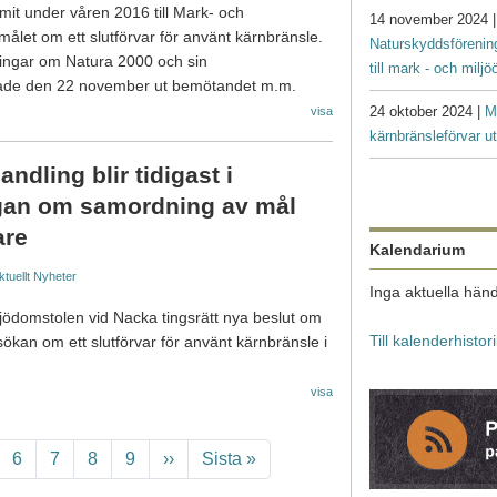
it under våren 2016 till Mark- och
14 november 2024 
 målet om ett slutförvar för använt kärnbränsle.
Naturskyddsförenin
ingar om Natura 2000 och sin
till mark - och milj
kade den 22 november ut bemötandet m.m.
24 oktober 2024 |
M
visa
kärnbränsleförvar ut
dling blir tidigast i
gan om samordning av mål
are
Kalendarium
ktuellt
Nyheter
Inga aktuella händ
ödomstolen vid Nacka tingsrätt nya beslut om
Till kalenderhistor
ökan om ett slutförvar för använt kärnbränsle i
visa
ge
Page
Page
Page
Page
Nästa sida
Sista sidan
6
7
8
9
››
Sista »