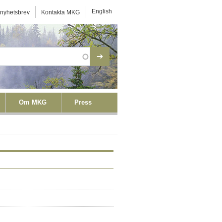
ktmeny
English
 nyhetsbrev
Kontakta MKG
Om MKG
Press