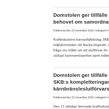
Domstolen ger tillfäll
behovet om samordnad
Publicerad den
23 november 2016
i kategorin
A
Kraftindustrins kärnavfallsbolag S
miljödomstolen vid Nacka tingsrätt,
fråga om målet om ett slutförvar fö
utökad hamnverksamhet samt målet
Domstolen ger tillfäll
SKB:s kompletteringa
kärnbränsleslutförvar
Publicerad den
22 november 2016
i kategorin
A
Den 17 oktober lämnade kraftindust