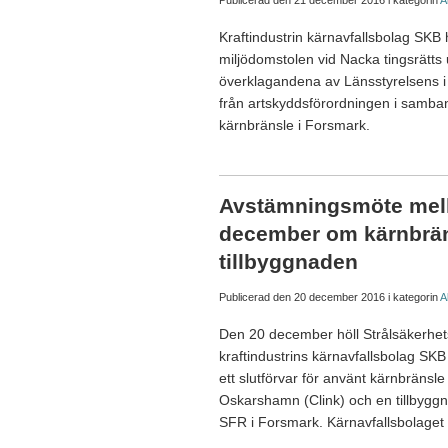
Publicerad den
21 december 2016
i kategorin
A
Kraftindustrin kärnavfallsbolag SK
miljödomstolen vid Nacka tingsrätts u
överklagandena av Länsstyrelsens i 
från artskyddsförordningen i samban
kärnbränsle i Forsmark.
Avstämningsmöte mel
december om kärnbrän
tillbyggnaden
Publicerad den
20 december 2016
i kategorin
A
Den 20 december höll Strålsäkerhe
kraftindustrins kärnavfallsbolag SK
ett slutförvar för använt kärnbränsl
Oskarshamn (Clink) och en tillbyggnad
SFR i Forsmark. Kärnavfallsbolaget 