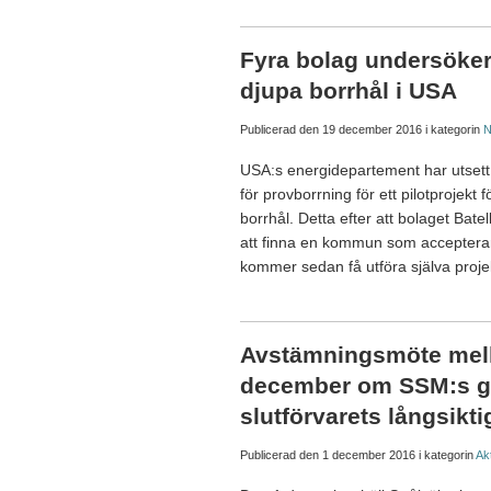
Fyra bolag undersöker 
djupa borrhål i USA
Publicerad den
19 december 2016
i kategorin
N
USA:s energidepartement har utsett f
för provborrning för ett pilotprojekt
borrhål. Detta efter att bolaget Bat
att finna en kommun som accepterar
kommer sedan få utföra själva proje
Avstämningsmöte mel
december om SSM:s g
slutförvarets långsikt
Publicerad den
1 december 2016
i kategorin
Akt