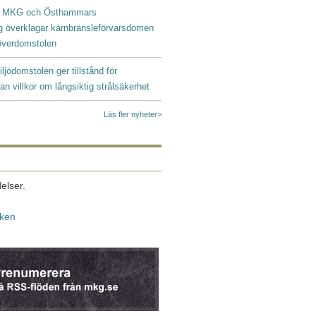
|
MKG och Östhammars
g överklagar kärnbränsleförvarsdomen
ööverdomstolen
iljödomstolen ger tillstånd för
an villkor om långsiktig strålsäkerhet
Läs fler nyheter>
elser.
iken