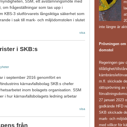
smyndigheten, SSM, ett avstämningsmöte med
m
B, om frågeställningar som tas upp i
l
 KBS-3 slutförvarets långsiktiga säkerhet som
at
rande i sak till mark- och miljödomstolen i slutet
20
inte längre är akt
visa
Prövningen om k
rister i SKB:s
domstol
Regeringen gav d
yheter
tillåtlighet/tillst
kärnbränsleförv
ar i september 2016 genomfört en
m.fl. skickade d
industrins kärnavfallsbolag SKB:s chefer
rättsprövning av 
rhetsarbetet inom bolagets organisation. SSM
förvaltningsdoms
ister i hur kärnavfallsbolagets ledning arbetar
27 januari 2023 
godkände HFD reg
visa
SKB skickade den 
mark- och miljöd
pens från
med villkor för k