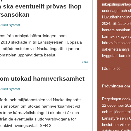
inkapslingsanläg
 ska eventuellt prövas ihop
underlaget och sk
rsansökan
Huvudförhandling
2024. Strålsäker
ktuellt
Nyheter
hantera ansökan i
ns från artskyddsförordningen, som
kärntekniklagen d
 2013 skickade in till Länsstyrelsen i Uppsala
kärnavfallsbolag
 miljödomstolen vid Nacka tingsrätt i januari
säkerhetsanaly
mstolen upphävt detta beslut.
byggstart kan sk
visa
Läs mer >>
om utökad hamnverksamhet
Prövningen om
ktuellt
Nyheter
Regeringen godk
k- och miljödomstolen vid Nacka tingsrätt
22 december 202
KB:s ansökan om utökad hamnverksamhet vid
och miljödomstole
n av kärnavfallsbolaget i oktober i år och
Länsstyrelsen i 
från de eventuella slutförvarsbyggena för
beslut om villkor
oaktivt rivningsavfall, SFR 2.