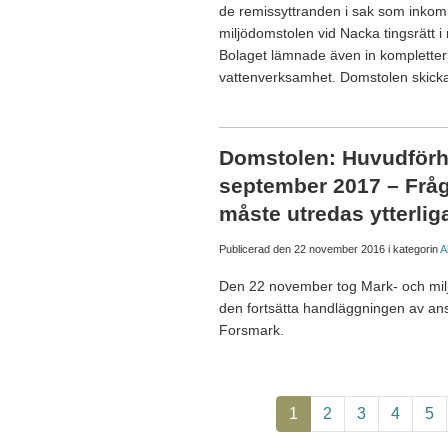
de remissyttranden i sak som inkomm
miljödomstolen vid Nacka tingsrätt i
Bolaget lämnade även in kompletter
vattenverksamhet. Domstolen skic
Domstolen: Huvudförhan
september 2017 – Frå
måste utredas ytterlig
Publicerad den
22 november 2016
i kategorin
A
Den 22 november tog Mark- och milj
den fortsätta handläggningen av ans
Forsmark.
Paginering
Nuvarande sida
Page
Page
Page
Pa
1
2
3
4
5