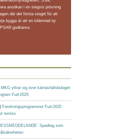
ålsäkerhetsmyndigheten, SSM,
ntera ansökan i en stegvis prövning
agen där det första steget för att
rja bygga är att en inlämnad ny
s PSAR godkänns.
|
MKG yttrar sig över kärnavfallsbolaget
rogram Fud-2025
 |
Forskningsprogrammet Fud-2025
ut remiss
ESSMEDDELANDE: Spadtag som
trålsäkerheten