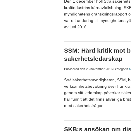
Den 1 december höll Strålsäkerhet
kraftindustrins kärnavfallsbolag, SK
myndighetens granskningsrapport om
var ett underlag till myndighetens ytt
av juni 2016.
SSM: Hård kritik mot b
säkerhetsledarskap
Publicerad den
25 november 2016
i kategorin
N
Strålsäkerhetsmyndigheten, SSM, h
verksamhetsbevakning över hur kraft
genom sitt ledarskap påverkar säke
har funnit att det finns allvarliga br
med säkerhetsfrågor.
SKB:s ansökan om dis