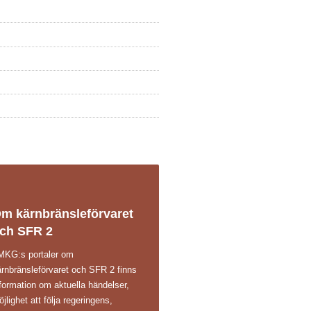
m kärnbränsleförvaret
ch SFR 2
 MKG:s portaler om
ärnbränsleförvaret och SFR 2 finns
formation om aktuella händelser,
jlighet att följa regeringens,