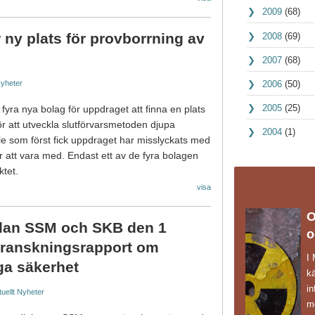
2009
(68)
ny plats för provborrning av
2008
(69)
2007
(68)
2006
(50)
yheter
2005
(25)
yra nya bolag för uppdraget att finna en plats
 för att utveckla slutförvarsmetoden djupa
2004
(1)
elle som först fick uppdraget har misslyckats med
 att vara med. Endast ett av de fyra bolagen
ktet.
visa
O
lan SSM och SKB den 1
o
ranskningsrapport om
I
iga säkerhet
k
in
uellt
Nyheter
mö