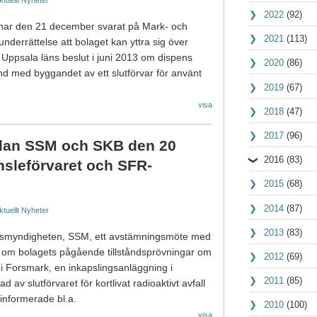
ktuellt
Nyheter
2022
(92)
B har den 21 december svarat på Mark- och
2021
(113)
nderrättelse att bolaget kan yttra sig över
Uppsala läns beslut i juni 2013 om dispens
2020
(86)
d med byggandet av ett slutförvar för använt
2019
(67)
visa
2018
(47)
2017
(96)
lan SSM och SKB den 20
2016
(83)
sleförvaret och SFR-
2015
(68)
2014
(87)
ktuellt
Nyheter
2013
(83)
tsmyndigheten, SSM, ett avstämningsmöte med
B om bolagets pågående tillståndsprövningar om
2012
(69)
e i Forsmark, en inkapslingsanläggning i
2011
(85)
 av slutförvaret för kortlivat radioaktivt avfall
informerade bl.a.
2010
(100)
visa