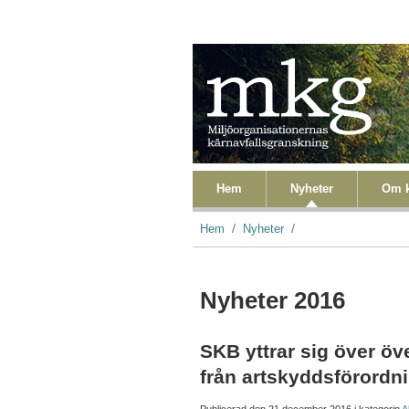
Hoppa till huvudinnehåll
Primära länkar
Hem
Nyheter
Om k
Länkstig
Hem
Nyheter
Nyheter 2016
SKB yttrar sig över ö
från artskyddsförordn