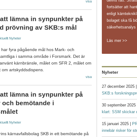
delvis rätt. Str
visa
fortsätter att ha
enligt kärnteknikl
e att lämna in synpunkter på
bolaget ska få bö
 prövning av SKB:s mål
säkerhetsanaly
ktuellt
Nyheter
Läs mer >>
KB har fyra pågående mål hos Mark- och
 samtliga i samma område i Forsmark. Det är
r använt kärnbränsle, målet om SFR 2, målet om
 om artskyddsdispens.
Nyheter
visa
27 december 2025 
SKB:s forskningsp
e att lämna in synpunkter på
r och bemötande i
30 september 2025
smålet
klart: SSM skickar 
ktuellt
Nyheter
15 januari 2025 |
PR
innebär risker för s
rins kärnavfallsbolag SKB in ett bemötande på