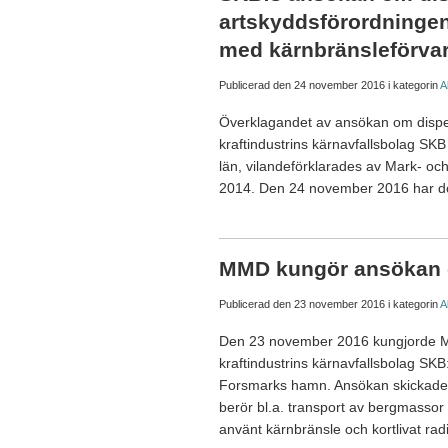
artskyddsförordningen
med kärnbränsleförva
Publicerad den
24 november 2016
i kategorin
A
Överklagandet av ansökan om dispe
kraftindustrins kärnavfallsbolag SKB
län, vilandeförklarades av Mark- och
2014. Den 24 november 2016 har do
MMD kungör ansökan 
Publicerad den
23 november 2016
i kategorin
A
Den 23 november 2016 kungjorde Mar
kraftindustrins kärnavfallsbolag S
Forsmarks hamn. Ansökan skickades i
berör bl.a. transport av bergmassor 
använt kärnbränsle och kortlivat radi