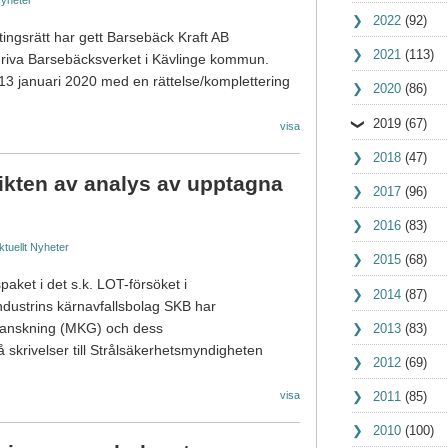
yheter
2022
(92)
ingsrätt har gett Barsebäck Kraft AB
2021
(113)
h riva Barsebäcksverket i Kävlinge kommun.
3 januari 2020 med en rättelse/komplettering
2020
(86)
2019
(67)
visa
2018
(47)
kten av analys av upptagna
2017
(96)
2016
(83)
ktuellt
Nyheter
2015
(68)
kspaket i det s.k. LOT-försöket i
2014
(87)
industrins kärnavfallsbolag SKB har
2013
(83)
granskning (MKG) och dess
 skrivelser till Strålsäkerhetsmyndigheten
2012
(69)
2011
(85)
visa
2010
(100)