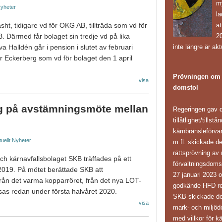
m
yheter
l
at
, tidigare vd för OKG AB, tillträda som vd för
20
B. Därmed får bolaget sin tredje vd på lika
inte längre är akt
 Halldén går i pension i slutet av februari
fer Eckerberg som vd för bolaget den 1 april
Prövningen om k
visa
domstol
g på avstämningsmöte mellan
Regeringen gav d
tillåtlighet/tillst
kärnbränsleförv
uellt
Nyheter
m.fl. skickade d
rättsprövning av 
h kärnavfallsbolaget SKB träffades på ett
förvaltningsdoms
19. På mötet berättade SKB att
27 januari 2023 
från det varma kopparröret, från det nya LOT-
godkände HFD reg
sas redan under första halvåret 2020.
SKB skickade den 
visa
mark- och miljöd
med villkor för k