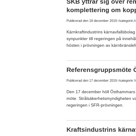
SKB yttrar sig över r
komplettering om kop
Publicerad den
18 december 2019
i kategorin
A
Kärnkraftindustrins kärnavfallsbol
synpunkter till regeringen på inneh
hösten i prövningen av kärnbränslef
Referensgruppsmöte
Publicerad den
17 december 2019
i kategorin
N
Den 17 december höll Östhammars 
möte. Strålsäkerhetsmyndigheten var 
regeringen i SFR-prövningen.
Kraftsindustrins kärna