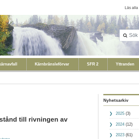
Konta
Läs alla
ärnavfall
Kärnbränsleförvar
SFR 2
Yttranden
Nyhetsarkiv
2025
(3)
stånd till rivningen av
2024
(12)
2023
(61)