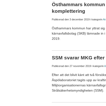
Östhammars kommun yt
komplettering
Publicerad den
3 december 2019
i kategorin
Akt
Östhammars kommun har yttrat sig ö
kärnavfallsbolag (SKB) lämnade in i
2019.
SSM svarar MKG efter
Publicerad den
27 november 2019
i kategorin
A
Efter att det blivit känt att två försö
Äspölaboratoriet tagits upp av kraft
Miljöorganisationernas kärnavfallsgra
Strålsäkerhetsmyndigheten (SSM).