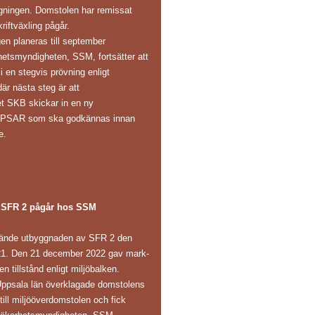
gningen. Domstolen har remissat
riftväxling pågår.
en planeras till september
hetsmyndigheten, SSM, fortsätter att
 en stegvis prövning enligt
är nästa steg är att
et SKB skickar in en ny
s PSAR som ska godkännas innan
e.
 SFR 2 pågår hos SSM
ände utbyggnaden av SFR 2 den
1. Den 21 december 2022 gav mark-
n tillstånd enligt miljöbalken.
Uppsala län överklagade domstolens
 till miljööverdomstolen och fick