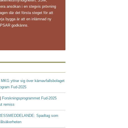
ålsäkerhetsmyndigheten, SSM,
ntera ansökan i en stegvis prövning
agen där det första steget för att
rja bygga är att en inlämnad ny
s PSAR godkänns.
|
MKG yttrar sig över kärnavfallsbolaget
rogram Fud-2025
 |
Forskningsprogrammet Fud-2025
ut remiss
ESSMEDDELANDE: Spadtag som
trålsäkerheten