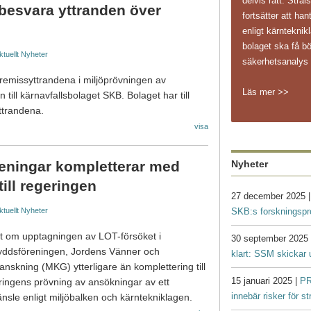
delvis rätt. Str
 besvara yttranden över
fortsätter att ha
enligt kärnteknikl
bolaget ska få bö
ktuellt
Nyheter
säkerhetsanaly
remissyttrandena i miljöprövningen av
Läs mer >>
 till kärnavfallsbolaget SKB. Bolaget har till
ttrandena.
visa
Nyheter
ningar kompletterar med
ill regeringen
27 december 2025 
SKB:s forskningsp
ktuellt
Nyheter
it om upptagningen av LOT-försöket i
30 september 2025
kyddsföreningen, Jordens Vänner och
klart: SSM skickar 
anskning (MKG) ytterligare än komplettering till
15 januari 2025 |
PR
eringens prövning av ansökningar av ett
innebär risker för s
nsle enligt miljöbalken och kärntekniklagen.