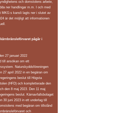
yndighetens och domstolens arbete,
adda ner handlingar m.m. I och med
t MKG:s kansli lagts ner i slutet av
24 är det möjligt att informationen
uell.
ärnbränsleförvaret pågår i
en 27 januari 2022
ånd till ansökan om ett
arssystem. Naturskyddsföreningen
en 27 april 2022 in en begäran om
regeringens beslut till Högsta
tolen (HFD) och kompletterade den
och den 8 maj 2023. Den 11 maj
eringens beslut. Kärnavfallsbolaget
30 juni 2023 in ett underlag till
omstolens med begäran om tillstånd
ärnbränsleförvaret och