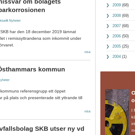
emissvar om bolagets
2009
(68)
parkorrosionen
2008
(69)
ktuellt
Nyheter
2007
(68)
ag SKB har den 18 december 2019 lämnat
2006
(50)
ållet i remissyttrandena som inkommit under
örvaret.
2005
(25)
visa
2004
(1)
 Östhammars kommun
yheter
kommuns referensgrupp ett öppet
O
på plats och presenterade sitt yttrande till
o
I
visa
k
in
vfallsbolag SKB utser ny vd
mö