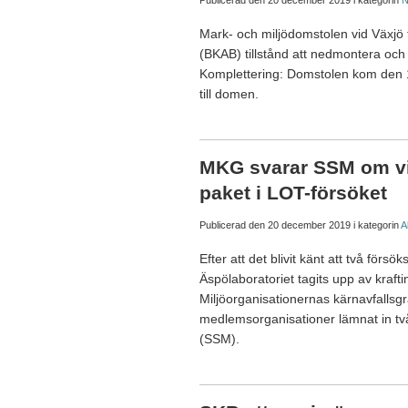
Publicerad den
20 december 2019
i kategorin
N
Mark- och miljödomstolen vid Växjö t
(BKAB) tillstånd att nedmontera oc
Komplettering: Domstolen kom den 1
till domen.
MKG svarar SSM om vi
paket i LOT-försöket
Publicerad den
20 december 2019
i kategorin
A
Efter att det blivit känt att två försö
Äspölaboratoriet tagits upp av kraft
Miljöorganisationernas kärnavfalls
medlemsorganisationer lämnat in två
(SSM).