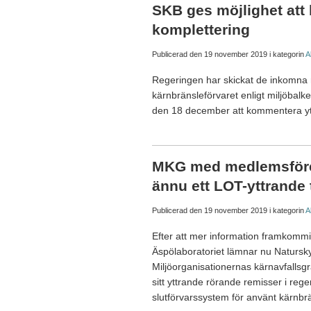
SKB ges möjlighet att
komplettering
Publicerad den
19 november 2019
i kategorin
A
Regeringen har skickat de inkomna 
kärnbränsleförvaret enligt miljöbalken
den 18 december att kommentera y
MKG med medlemsföre
ännu ett LOT-yttrande t
Publicerad den
19 november 2019
i kategorin
A
Efter att mer information framkomm
Äspölaboratoriet lämnar nu Naturs
Miljöorganisationernas kärnavfallsgr
sitt yttrande rörande remisser i reg
slutförvarssystem för använt kärnbrä