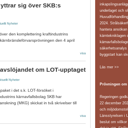
inkapslingsanläg
trar sig över SKB:s
underlaget och sk
Huvudförhandling
2024. Strålsäker
uellt
Nyheter
hantera ansökan i
ver den komplettering kraftindustrins
kärntekniklagen d
 kärnbränsleförvarsprövningen den 4 april
kärnavfallsbolag
säkerhetsanaly
visa
byggstart kan sk
Läs mer >>
 avslöjandet om LOT-upptaget
ktuellt
Nyheter
Prövningen om
kspaket i det s.k. LOT-försöket i
Regeringen godk
industrins kärnavfallsbolag SKB har
22 december 202
nskning (MKG) skickat in två skrivelser till
och miljödomstole
Länsstyrelsen i 
visa
beslut om villkor