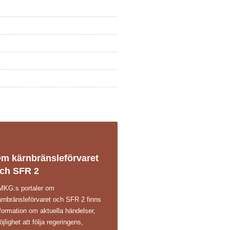
m kärnbränsleförvaret
ch SFR 2
 MKG:s portaler om
ärnbränsleförvaret och SFR 2 finns
formation om aktuella händelser,
jlighet att följa regeringens,