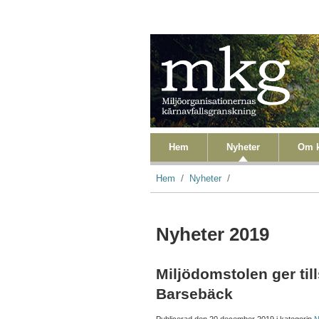
Hoppa till huvudinnehåll
Primära länkar
Hem
Nyheter
Om k
Länkstig
Hem
Nyheter
Nyheter 2019
Miljödomstolen ger till
Barsebäck