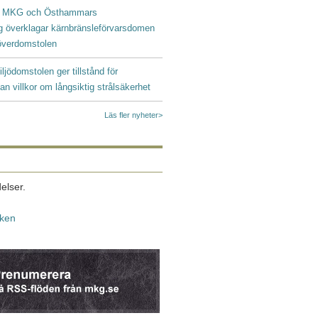
|
MKG och Östhammars
g överklagar kärnbränsleförvarsdomen
ööverdomstolen
iljödomstolen ger tillstånd för
an villkor om långsiktig strålsäkerhet
Läs fler nyheter>
elser.
iken