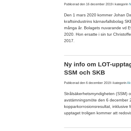
Publicerad den
16 december 2019
i kategorin
N
Den 1 mars 2020 kommer Johan Dasht
kraftsindustrins kärnavfallsbolag SK
många år. Bolagets nuvarande vd Eva
2020. Hon ersatte i sin tur Christof
2017.
Ny info om LOT-uppta
SSM och SKB
Publicerad den
6 december 2019
i kategorin
Akt
Strålsäkerhetsmyndigheten (SSM) oc
avstämningsmöte den 6 december 20
kopparkorrosionsresultat, inklusive 
upptaget troligen kommer att redovi