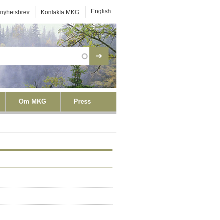
ktmeny
English
 nyhetsbrev
Kontakta MKG
Om MKG
Press