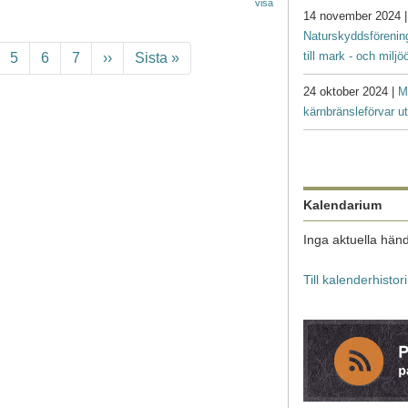
visa
14 november 2024 
Naturskyddsförenin
till mark - och milj
ge
Page
Page
Page
Nästa sida
Sista sidan
5
6
7
››
Sista »
24 oktober 2024 |
M
kärnbränsleförvar ut
Kalendarium
Inga aktuella händ
Till kalenderhistor