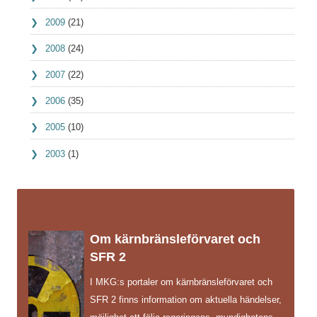
2009
(21)
2008
(24)
2007
(22)
2006
(35)
2005
(10)
2003
(1)
Om kärnbränsleförvaret och
SFR 2
I MKG:s portaler om kärnbränsleförvaret och
SFR 2 finns information om aktuella händelser,