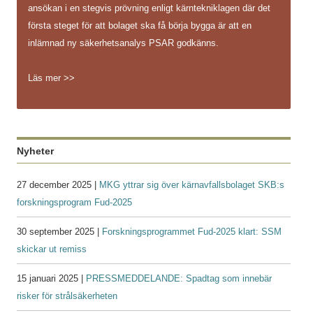
ansökan i en stegvis prövning enligt kärntekniklagen där det
första steget för att bolaget ska få börja bygga är att en
inlämnad ny säkerhetsanalys PSAR godkänns.
Läs mer >>
Nyheter
27 december 2025 |
MKG yttrar sig över kärnavfallsbolaget SKB:s
forskningsprogram Fud-2025
30 september 2025 |
Forskningsprogrammet Fud-2025 klart: SSM
skickar ut remiss
15 januari 2025 |
PRESSMEDDELANDE: Spadtag som innebär
risker för strålsäkerheten