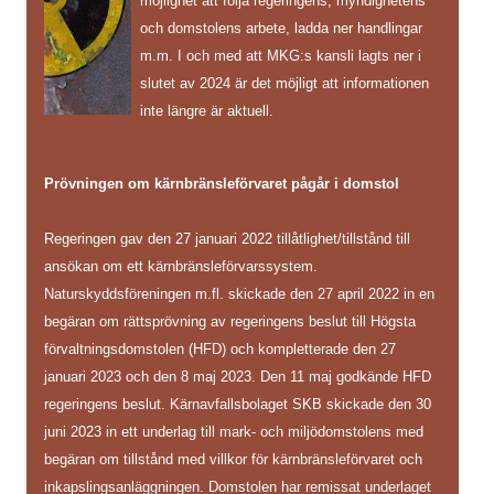
möjlighet att följa regeringens, myndighetens
och domstolens arbete, ladda ner handlingar
m.m. I och med att MKG:s kansli lagts ner i
slutet av 2024 är det möjligt att informationen
inte längre är aktuell.
Prövningen om kärnbränsleförvaret pågår i domstol
Regeringen gav den 27 januari 2022 tillåtlighet/tillstånd till
ansökan om ett kärnbränsleförvarssystem.
Naturskyddsföreningen m.fl. skickade den 27 april 2022 in en
begäran om rättsprövning av regeringens beslut till Högsta
förvaltningsdomstolen (HFD) och kompletterade den 27
januari 2023 och den 8 maj 2023. Den 11 maj godkände HFD
regeringens beslut. Kärnavfallsbolaget SKB skickade den 30
juni 2023 in ett underlag till mark- och miljödomstolens med
begäran om tillstånd med villkor för kärnbränsleförvaret och
inkapslingsanläggningen. Domstolen har remissat underlaget