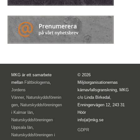
MKG är ett samarbete
© 2026
mellan
Fältbiologerna
,
Miljöorganisationernas
Jordens
kärnavfallsgranskning, MKG
Vänner
,
Naturskyddsförenin
c/o Linda Birkedal,
gen
,
Naturskyddsföreningen
Enningervägen 12, 243 31
i Kalmar län
,
Höör
Naturskyddsföreningen
info(at)mkg.se
Uppsala län
,
GDPR
Naturskyddsföreningen i