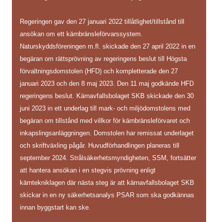
Regeringen gav den 27 januari 2022 tillåtlighet/tillstånd till
ansökan om ett kärnbränsleförvarssystem.
Naturskyddsföreningen m.fl. skickade den 27 april 2022 in en
begäran om rättsprövning av regeringens beslut till Högsta
förvaltningsdomstolen (HFD) och kompletterade den 27
januari 2023 och den 8 maj 2023. Den 11 maj godkände HFD
regeringens beslut. Kärnavfallsbolaget SKB skickade den 30
juni 2023 in ett underlag till mark- och miljödomstolens med
begäran om tillstånd med villkor för kärnbränsleförvaret och
inkapslingsanläggningen. Domstolen har remissat underlaget
och skriftväxling pågår. Huvudförhandlingen planeras till
september 2024. Strålsäkerhetsmyndigheten, SSM, fortsätter
att hantera ansökan i en stegvis prövning enligt
kärntekniklagen där nästa steg är att kärnavfallsbolaget SKB
skickar in en ny säkerhetsanalys PSAR som ska godkännas
innan byggstart kan ske.