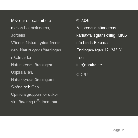
MKG är ett samarbete
© 2026
mellan
Fältbiologerna
,
Miljöorganisationernas
Jordens
kärnavfallsgranskning, MKG
Vänner
,
Naturskyddsförenin
c/o Linda Birkedal,
gen
,
Naturskyddsföreningen
Enningervägen 12, 243 31
i Kalmar län
,
Höör
Naturskyddsföreningen
info(at)mkg.se
Uppsala län
,
GDPR
Naturskyddsföreningen i
Skåne
och
Oss -
Opinionsgruppen för säker
slutförvaring i Östhammar
.
- Logga in -