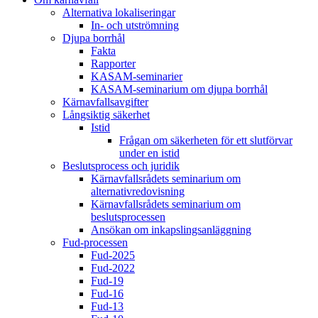
Alternativa lokaliseringar
In- och utströmning
Djupa borrhål
Fakta
Rapporter
KASAM-seminarier
KASAM-seminarium om djupa borrhål
Kärnavfallsavgifter
Långsiktig säkerhet
Istid
Frågan om säkerheten för ett slutförvar
under en istid
Beslutsprocess och juridik
Kärnavfallsrådets seminarium om
alternativredovisning
Kärnavfallsrådets seminarium om
beslutsprocessen
Ansökan om inkapslingsanläggning
Fud-processen
Fud-2025
Fud-2022
Fud-19
Fud-16
Fud-13