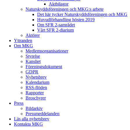
Aktbilagor
Naturskyddsföreningen och MKG:s arbete
Det här tycker Naturskyddsföreningen och MKG
Huvudförhandling hösten 2019
Om SFR 2-samrådet
Vårt SFR 2-diarium
Aktörer
Yttranden
Om MKG
Medlemsorganisationer
Styrelse
Kansliet
Föreningsdokument
GDPR
Nyhetsbrev
Kalendarium
RSS-flöden
Rapporter
Broschyrer
Press
Bildarkiv
Pressmeddelanden
Läs alla nyhetsbrev
Kontakta MKG