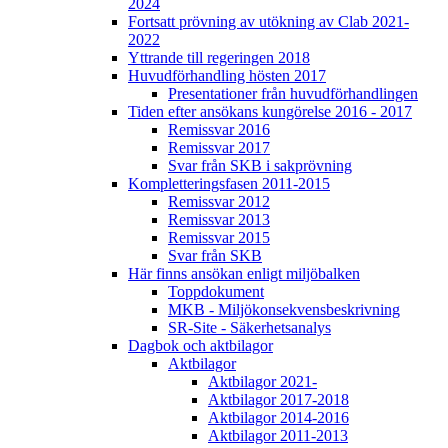
2024
Fortsatt prövning av utökning av Clab 2021-
2022
Yttrande till regeringen 2018
Huvudförhandling hösten 2017
Presentationer från huvudförhandlingen
Tiden efter ansökans kungörelse 2016 - 2017
Remissvar 2016
Remissvar 2017
Svar från SKB i sakprövning
Kompletteringsfasen 2011-2015
Remissvar 2012
Remissvar 2013
Remissvar 2015
Svar från SKB
Här finns ansökan enligt miljöbalken
Toppdokument
MKB - Miljökonsekvensbeskrivning
SR-Site - Säkerhetsanalys
Dagbok och aktbilagor
Aktbilagor
Aktbilagor 2021-
Aktbilagor 2017-2018
Aktbilagor 2014-2016
Aktbilagor 2011-2013