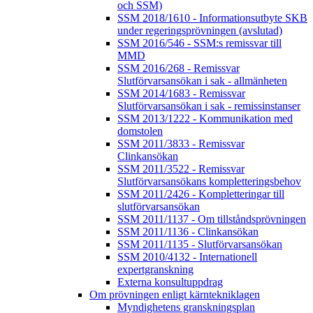
och SSM)
SSM 2018/1610 - Informationsutbyte SKB
under regeringsprövningen (avslutad)
SSM 2016/546 - SSM:s remissvar till
MMD
SSM 2016/268 - Remissvar
Slutförvarsansökan i sak - allmänheten
SSM 2014/1683 - Remissvar
Slutförvarsansökan i sak - remissinstanser
SSM 2013/1222 - Kommunikation med
domstolen
SSM 2011/3833 - Remissvar
Clinkansökan
SSM 2011/3522 - Remissvar
Slutförvarsansökans kompletteringsbehov
SSM 2011/2426 - Kompletteringar till
slutförvarsansökan
SSM 2011/1137 - Om tillståndsprövningen
SSM 2011/1136 - Clinkansökan
SSM 2011/1135 - Slutförvarsansökan
SSM 2010/4132 - Internationell
expertgranskning
Externa konsultuppdrag
Om prövningen enligt kärntekniklagen
Myndighetens granskningsplan