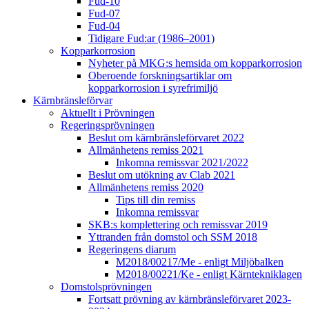
Fud-10
Fud-07
Fud-04
Tidigare Fud:ar (1986–2001)
Kopparkorrosion
Nyheter på MKG:s hemsida om kopparkorrosion
Oberoende forskningsartiklar om
kopparkorrosion i syrefrimiljö
Kärnbränsleförvar
Aktuellt i Prövningen
Regeringsprövningen
Beslut om kärnbränsleförvaret 2022
Allmänhetens remiss 2021
Inkomna remissvar 2021/2022
Beslut om utökning av Clab 2021
Allmänhetens remiss 2020
Tips till din remiss
Inkomna remissvar
SKB:s komplettering och remissvar 2019
Yttranden från domstol och SSM 2018
Regeringens diarum
M2018/00217/Me - enligt Miljöbalken
M2018/00221/Ke - enligt Kärntekniklagen
Domstolsprövningen
Fortsatt prövning av kärnbränsleförvaret 2023-