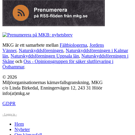
MKG är ett samarbete mellan
Fältbiologerna
,
Jordens
Vänner
,
Naturskyddsföreningen
,
Naturskyddsföreningen i Kalmar
län
,
Naturskyddsföreningen Uppsala län
,
Naturskyddsföreningen i
Skåne
och
Oss - Opinionsgruppen för säker slutförvaring i
Östhammar
.
© 2026
Miljöorganisationernas kärnavfallsgranskning, MKG
c/o Linda Birkedal, Enningervägen 12, 243 31 Höör
info(at)mkg.se
GDPR
- Logga in -
Hem
Nyheter
Om kärnavfall