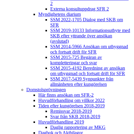
2
Externa konsultuppdrag SFR 2
Myndighetens diarium
SSM 2022-1705 Dialog med SKB om
SFR
SSM 2019-10133 Informationsutbyte med
SKB efter yttrande över ansökan
(avslutad)
SSM 2014-5966 Ansökan om utbyggnad
och fortsatt drift för SFR
SSM 2015-725 Begäran av
kompletteringar och svar
SSM 2015-4192 Beredning av ansökan
om utbyggnad och fortsatt drift för SFR
SSM 2017-5439 Synpunkter från
allmänheten efter kungörelsen
Domstolsprövningen
Här finns ansökan om SFR-2
Huvudförhandling om villkor 2022
Tiden efter kungörelsen 2018-2019
Remissvar 2018-2019
Svar från SKB 2018-2019
Huvudförhandling 2019
Daglig rapportering av MKG
Dagbok och Aktbilagor