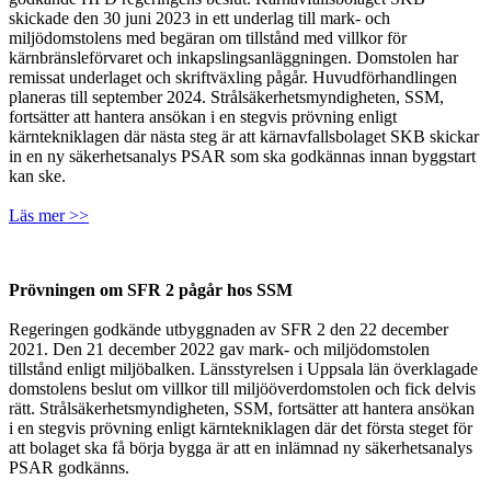
skickade den 30 juni 2023 in ett underlag till mark- och
miljödomstolens med begäran om tillstånd med villkor för
kärnbränsleförvaret och inkapslingsanläggningen. Domstolen har
remissat underlaget och skriftväxling pågår. Huvudförhandlingen
planeras till september 2024. Strålsäkerhetsmyndigheten, SSM,
fortsätter att hantera ansökan i en stegvis prövning enligt
kärntekniklagen där nästa steg är att kärnavfallsbolaget SKB skickar
in en ny säkerhetsanalys PSAR som ska godkännas innan byggstart
kan ske.
Läs mer >>
Prövningen om SFR 2 pågår hos SSM
Regeringen godkände utbyggnaden av SFR 2 den 22 december
2021. Den 21 december 2022 gav mark- och miljödomstolen
tillstånd enligt miljöbalken. Länsstyrelsen i Uppsala län överklagade
domstolens beslut om villkor till miljööverdomstolen och fick delvis
rätt. Strålsäkerhetsmyndigheten, SSM, fortsätter att hantera ansökan
i en stegvis prövning enligt kärntekniklagen där det första steget för
att bolaget ska få börja bygga är att en inlämnad ny säkerhetsanalys
PSAR godkänns.