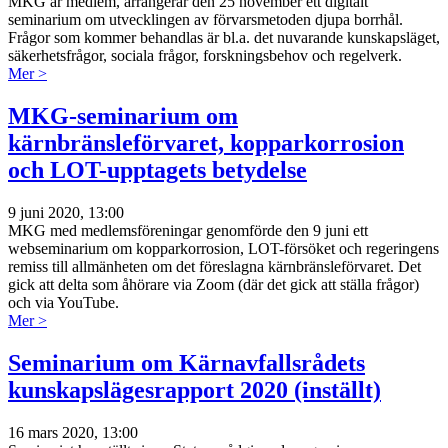
MKG är medlem, arrangerar den 25 november ett digitalt
seminarium om utvecklingen av förvarsmetoden djupa borrhål.
Frågor som kommer behandlas är bl.a. det nuvarande kunskapsläget,
säkerhetsfrågor, sociala frågor, forskningsbehov och regelverk.
Mer >
MKG-seminarium om
kärnbränsleförvaret, kopparkorrosion
och LOT-upptagets betydelse
9 juni 2020, 13:00
MKG med medlemsföreningar genomförde den 9 juni ett
webseminarium om kopparkorrosion, LOT-försöket och regeringens
remiss till allmänheten om det föreslagna kärnbränsleförvaret. Det
gick att delta som åhörare via Zoom (där det gick att ställa frågor)
och via YouTube.
Mer >
Seminarium om Kärnavfallsrådets
kunskapslägesrapport 2020 (inställt)
16 mars 2020, 13:00