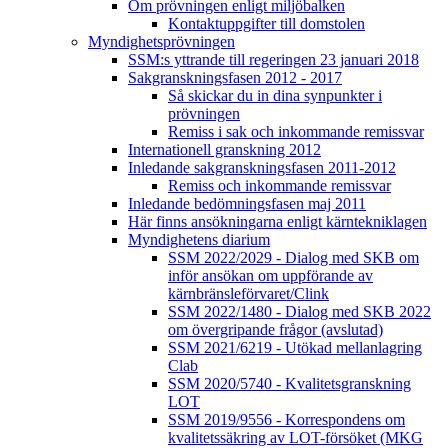
Om prövningen enligt miljöbalken
Kontaktuppgifter till domstolen
Myndighetsprövningen
SSM:s yttrande till regeringen 23 januari 2018
Sakgranskningsfasen 2012 - 2017
Så skickar du in dina synpunkter i
prövningen
Remiss i sak och inkommande remissvar
Internationell granskning 2012
Inledande sakgranskningsfasen 2011-2012
Remiss och inkommande remissvar
Inledande bedömningsfasen maj 2011
Här finns ansökningarna enligt kärntekniklagen
Myndighetens diarium
SSM 2022/2029 - Dialog med SKB om
inför ansökan om uppförande av
kärnbränsleförvaret/Clink
SSM 2022/1480 - Dialog med SKB 2022
om övergripande frågor (avslutad)
SSM 2021/6219 - Utökad mellanlagring
Clab
SSM 2020/5740 - Kvalitetsgranskning
LOT
SSM 2019/9556 - Korrespondens om
kvalitetssäkring av LOT-försöket (MKG