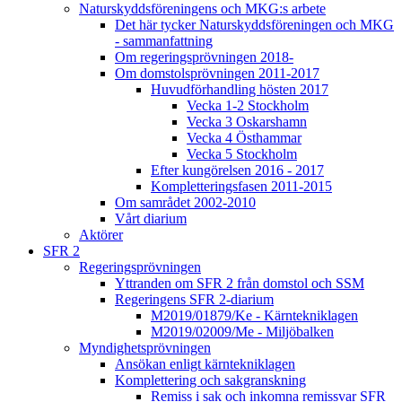
Naturskyddsföreningens och MKG:s arbete
Det här tycker Naturskyddsföreningen och MKG
- sammanfattning
Om regeringsprövningen 2018-
Om domstolsprövningen 2011-2017
Huvudförhandling hösten 2017
Vecka 1-2 Stockholm
Vecka 3 Oskarshamn
Vecka 4 Östhammar
Vecka 5 Stockholm
Efter kungörelsen 2016 - 2017
Kompletteringsfasen 2011-2015
Om samrådet 2002-2010
Vårt diarium
Aktörer
SFR 2
Regeringsprövningen
Yttranden om SFR 2 från domstol och SSM
Regeringens SFR 2-diarium
M2019/01879/Ke - Kärntekniklagen
M2019/02009/Me - Miljöbalken
Myndighetsprövningen
Ansökan enligt kärntekniklagen
Komplettering och sakgranskning
Remiss i sak och inkomna remissvar SFR