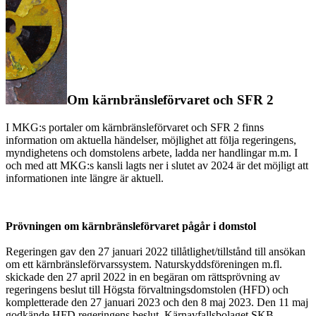
Om kärnbränsleförvaret och SFR 2
I MKG:s portaler om kärnbränsleförvaret och SFR 2 finns
information om aktuella händelser, möjlighet att följa regeringens,
myndighetens och domstolens arbete, ladda ner handlingar m.m. I
och med att MKG:s kansli lagts ner i slutet av 2024 är det möjligt att
informationen inte längre är aktuell.
Prövningen om kärnbränsleförvaret pågår i domstol
Regeringen gav den 27 januari 2022 tillåtlighet/tillstånd till ansökan
om ett kärnbränsleförvarssystem. Naturskyddsföreningen m.fl.
skickade den 27 april 2022 in en begäran om rättsprövning av
regeringens beslut till Högsta förvaltningsdomstolen (HFD) och
kompletterade den 27 januari 2023 och den 8 maj 2023. Den 11 maj
godkände HFD regeringens beslut. Kärnavfallsbolaget SKB