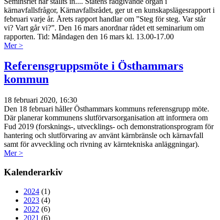
Seminsriet har ställts in.... Statens rådgivande organ i
kärnavfallsfrågor, Kärnavfallsrådet, ger ut en kunskapslägesrapport i
februari varje år. Årets rapport handlar om ”Steg för steg. Var står
vi? Vart går vi?”. Den 16 mars anordnar rådet ett seminarium om
rapporten. Tid: Måndagen den 16 mars kl. 13.00-17.00
Mer >
Referensgruppsmöte i Östhammars
kommun
18 februari 2020, 16:30
Den 18 februari håller Östhammars kommuns referensgrupp möte.
Där planerar kommunens slutförvarsorganisation att informera om
Fud 2019 (forsknings-, utvecklings- och demonstrationsprogram för
hantering och slutförvaring av använt kärnbränsle och kärnavfall
samt för avveckling och rivning av kärntekniska anläggningar).
Mer >
Kalenderarkiv
2024
(1)
2023
(4)
2022
(6)
2021
(6)