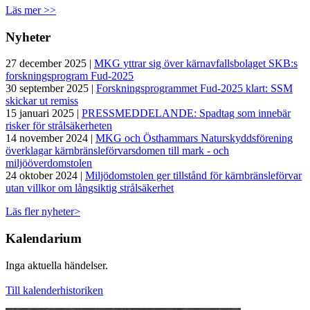
Läs mer >>
Nyheter
27 december 2025 |
MKG yttrar sig över kärnavfallsbolaget SKB:s
forskningsprogram Fud-2025
30 september 2025 |
Forskningsprogrammet Fud-2025 klart: SSM
skickar ut remiss
15 januari 2025 |
PRESSMEDDELANDE: Spadtag som innebär
risker för strålsäkerheten
14 november 2024 |
MKG och Östhammars Naturskyddsförening
överklagar kärnbränsleförvarsdomen till mark - och
miljööverdomstolen
24 oktober 2024 |
Miljödomstolen ger tillstånd för kärnbränsleförvar
utan villkor om långsiktig strålsäkerhet
Läs fler nyheter>
Kalendarium
Inga aktuella händelser.
Till kalenderhistoriken