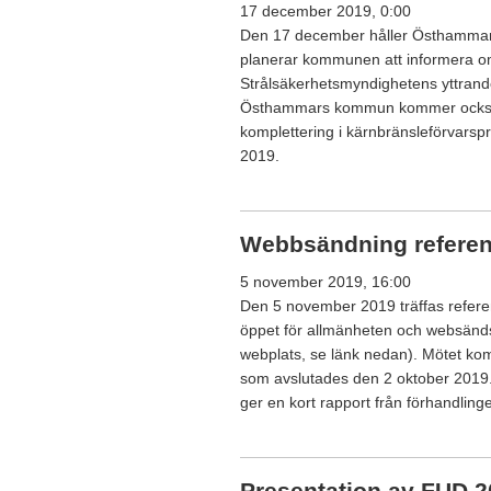
17 december 2019, 0:00
Den 17 december håller Östhammar
planerar kommunen att informera o
Strålsäkerhetsmyndighetens yttrande
Östhammars kommun kommer också a
komplettering i kärnbränsleförvar
2019.
Webbsändning refere
5 november 2019, 16:00
Den 5 november 2019 träffas refe
öppet för allmänheten och websänds
webplats, se länk nedan). Mötet ko
som avslutades den 2 oktober 201
ger en kort rapport från förhandling
Presentation av FUD 