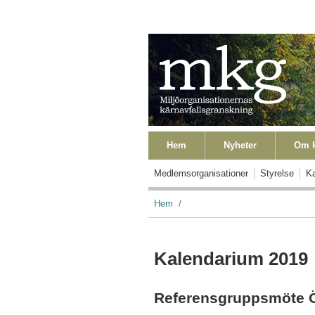
Hoppa till huvudinnehåll
Primära länkar
Hem
Nyheter
Om k
Primära länkar Level2
Medlemsorganisationer
Styrelse
Ka
Länkstig
Hem
Kalendarium 2019
Referensgruppsmöte