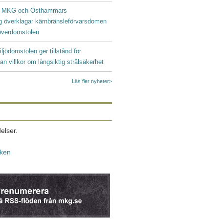
|
MKG och Östhammars
g överklagar kärnbränsleförvarsdomen
ööverdomstolen
iljödomstolen ger tillstånd för
an villkor om långsiktig strålsäkerhet
Läs fler nyheter>
elser.
iken