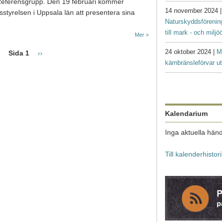
Referensgrupp. Den 19 februari kommer
14 november 2024 
tyrelsen i Uppsala län att presentera sina
Naturskyddsförenin
till mark - och milj
Mer >
24 oktober 2024 |
M
Nästa sida
Sida 1
››
kärnbränsleförvar ut
Kalendarium
Inga aktuella händ
Till kalenderhistor