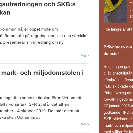
gsutredningen och SKB:s
m
l
ökan
at
20
 kommun håller öppet möte om
inte längre är akt
ö, ämnesråd på regeringskansliet och särskild
n, presenterar sin utredning om ny
Prövningen om k
domstol
Mer >
Regeringen gav d
mark- och miljödomstolen i
tillåtlighet/tillst
kärnbränsleförv
m.fl. skickade d
rättsprövning av 
 tingsrätts senaste tidplan för målet om ett
förvaltningsdoms
vfall i Forsmark, SFR 2, står det att en
27 januari 2023 
tember - 4 oktober 2019. Det står även att
godkände HFD reg
s ska ske i Östhammar.
SKB skickade den 
Mer >
mark- och miljöd
med villkor för k