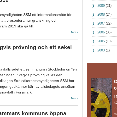
2009
(21)
2008
(24)
tsmyndigheten SSM ett informationsmöte för
 att presentera hur granskning och
2007
(22)
am 2019 ska gå till.
2006
(35)
Mer >
2005
(10)
vis prövning och ett sekel
2003
(1)
fallsrådet ett seminarium i Stockholm on "en
maningar". Stegvis prövning kallas den
ekniklagen Strålsäkerhetsmyndigheten SSM har
O
eringen godkänner kärnavfallsbolagets ansökan
o
ärnavfall i Forsmark.
I
Mer >
k
in
hammars kommuns öppna
mö