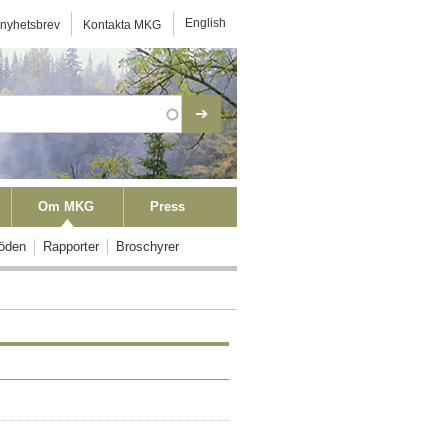
ktmeny
English
 nyhetsbrev
Kontakta MKG
Om MKG
Press
öden
Rapporter
Broschyrer