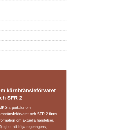
m kärnbränsleförvaret
ch SFR 2
 MKG:s portaler om
ärnbränsleförvaret och SFR 2 finns
formation om aktuella händelser,
jlighet att följa regeringens,