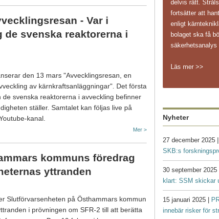
delvis rätt. Str
fortsätter att ha
vecklingsresan - Var i
enligt kärnteknikl
g de svenska reaktorerna i
bolaget ska få bö
säkerhetsanaly
Läs mer >>
nserar den 13 mars "Avvecklingsresan, en
vveckling av kärnkraftsanläggningar". Det första
 de svenska reaktorerna i avveckling befinner
igheten ställer. Samtalet kan följas live på
Nyheter
 Youtube-kanal.
Mer >
27 december 2025 
SKB:s forskningsp
ammars kommuns föredrag
eternas yttranden
30 september 2025
klart: SSM skickar 
uder Slutförvarsenheten på Östhammars kommun
15 januari 2025 |
PR
ttranden i prövningen om SFR-2 till att berätta
innebär risker för s