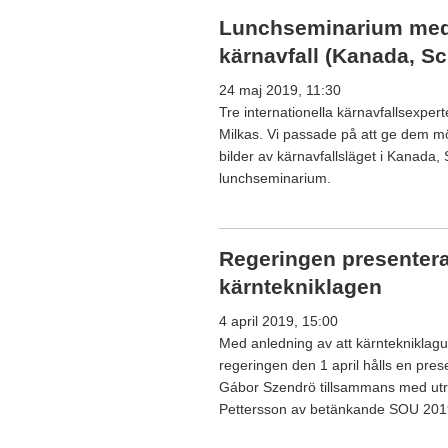
Lunchseminarium med i
kärnavfall (Kanada, S
24 maj 2019, 11:30
Tre internationella kärnavfallsexpe
Milkas. Vi passade på att ge dem mö
bilder av kärnavfallsläget i Kanada
lunchseminarium.
Regeringen presenter
kärntekniklagen
4 april 2019, 15:00
Med anledning av att kärntekniklagut
regeringen den 1 april hålls en pres
Gábor Szendrö tillsammans med ut
Pettersson av betänkande SOU 2019: