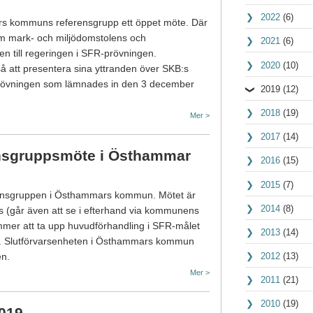
2022
(6)
s kommuns referensgrupp ett öppet möte. Där
m mark- och miljödomstolens och
2021
(6)
n till regeringen i SFR-prövningen.
2020
(10)
tt presentera sina yttranden över SKB:s
sprövningen som lämnades in den 3 december
2019
(12)
2018
(19)
Mer >
2017
(14)
nsgruppsmöte i Östhammar
2016
(15)
2015
(7)
rensgruppen i Östhammars kommun. Mötet är
2014
(8)
 (går även att se i efterhand via kommunens
mmer att ta upp huvudförhandling i SFR-målet
2013
(14)
9. Slutförvarsenheten i Östhammars kommun
2012
(13)
en.
Mer >
2011
(21)
2010
(19)
2019