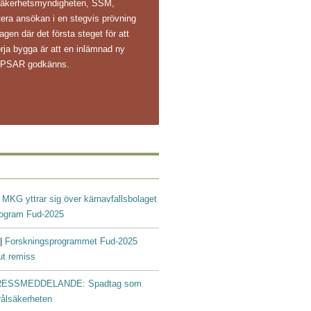
ålsäkerhetsmyndigheten, SSM,
ntera ansökan i en stegvis prövning
agen där det första steget för att
rja bygga är att en inlämnad ny
s PSAR godkänns.
|
MKG yttrar sig över kärnavfallsbolaget
rogram Fud-2025
 |
Forskningsprogrammet Fud-2025
ut remiss
ESSMEDDELANDE: Spadtag som
trålsäkerheten