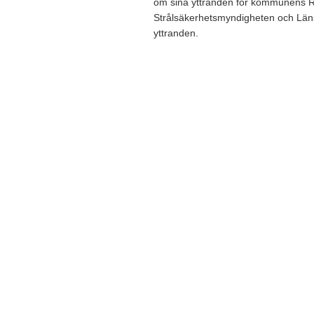
om sina yttranden för kommunens 
Strålsäkerhetsmyndigheten och Länss
yttranden.
Paginering