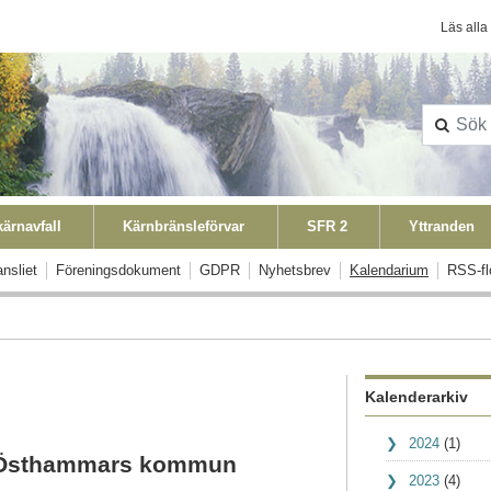
Konta
Läs alla
ärnavfall
Kärnbränsleförvar
SFR 2
Yttranden
nsliet
Föreningsdokument
GDPR
Nyhetsbrev
Kalendarium
RSS-fl
Kalenderarkiv
2024
(1)
 Östhammars kommun
2023
(4)