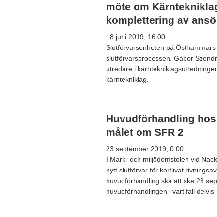
möte om Kärnteknikla
komplettering av ans
18 juni 2019, 16:00
Slutförvarsenheten på Östhammars
slutförvarsprocessen. Gábor Szendr
utredare i kärntekniklagsutredninge
kärntekniklag.
Huvudförhandling hos 
målet om SFR 2
23 september 2019, 0:00
I Mark- och miljödomstolen vid Nacka
nytt slutförvar för kortlivat rivningsa
huvudförhandling ska att ske 23 sep
huvudförhandlingen i vart fall delvi