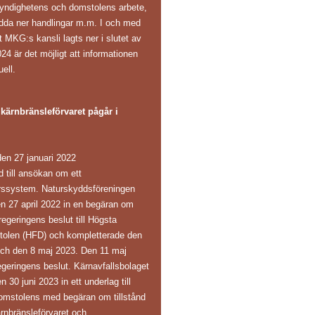
yndighetens och domstolens arbete,
adda ner handlingar m.m. I och med
t MKG:s kansli lagts ner i slutet av
24 är det möjligt att informationen
uell.
ärnbränsleförvaret pågår i
en 27 januari 2022
ånd till ansökan om ett
arssystem. Naturskyddsföreningen
en 27 april 2022 in en begäran om
regeringens beslut till Högsta
tolen (HFD) och kompletterade den
och den 8 maj 2023. Den 11 maj
eringens beslut. Kärnavfallsbolaget
30 juni 2023 in ett underlag till
omstolens med begäran om tillstånd
ärnbränsleförvaret och