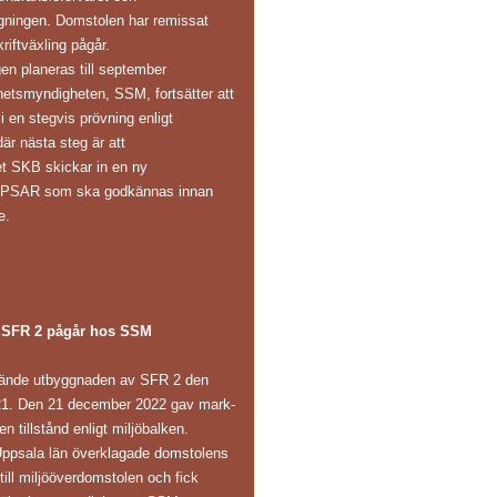
gningen. Domstolen har remissat
riftväxling pågår.
en planeras till september
hetsmyndigheten, SSM, fortsätter att
 en stegvis prövning enligt
är nästa steg är att
et SKB skickar in en ny
s PSAR som ska godkännas innan
e.
 SFR 2 pågår hos SSM
ände utbyggnaden av SFR 2 den
1. Den 21 december 2022 gav mark-
n tillstånd enligt miljöbalken.
Uppsala län överklagade domstolens
 till miljööverdomstolen och fick