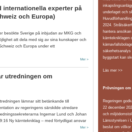
inkapslingsanläg
nternationella experter på
underlaget och sk
chweiz och Europa)
Huvudförhandling
2024. Strålsäker
hantera ansökan i
rter besökte Sverige på inbjudan av MKG och
kärntekniklagen d
jlighet att dela med sig av sina kunskaper och
kärnavfallsbolag
, Schweiz och Europa under ett
säkerhetsanaly
byggstart kan sk
Mer >
Läs mer >>
ar utredningen om
Prövningen om
Regeringen godk
redningen lämnar sitt betänkande till
22 december 202
entation av regeringens särskilde utredare
och miljödomstole
redningssekreterarna Ingemar Lund och Johan
Länsstyrelsen i 
16 Ny kärntekniklag – med förtydligat ansvar
beslut om villkor
Mer >